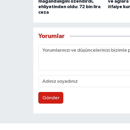
magandalığını özendirdi,
ve ağlara 
ehliyetinden oldu: 72 bin lira
itfaiye ku
ceza
Yorumlar
Gönder