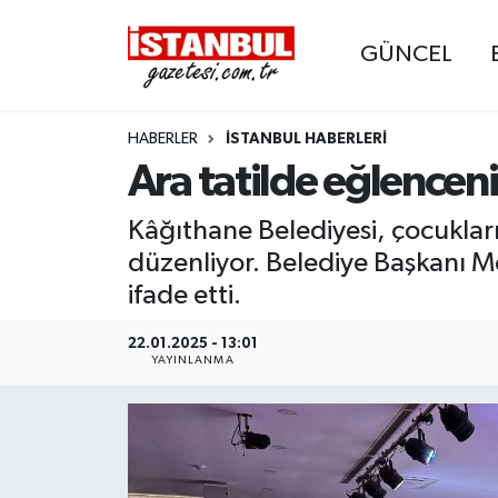
GÜNCEL
GÜNCEL
Nöbetçi Eczaneler
HABERLER
İSTANBUL HABERLERI
EKONOMİ
Hava Durumu
Ara tatilde eğlencen
İSTANBUL
Trafik Durumu
Kâğıthane Belediyesi, çocukları
DÜNYA
Süper Lig Puan Durumu ve Fikstür
düzenliyor. Belediye Başkanı Me
ifade etti.
SPOR
Tüm Manşetler
22.01.2025 - 13:01
YAYINLANMA
MAGAZİN
Son Dakika Haberleri
KÜLTÜR SANAT
Haber Arşivi
SAĞLIK