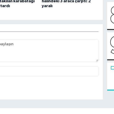
takılan karabatağı
halindeki 3 araca çarptı: 2
rtardı
yaralı