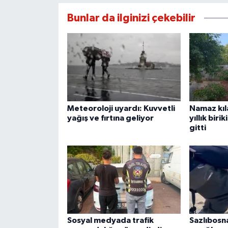
Bunlar da ilginizi çekebilir
Meteoroloji uyardı: Kuvvetli
Namaz kıl
yağış ve fırtına geliyor
yıllık biri
gitti
Sosyal medyada trafik
Sazlıbosna