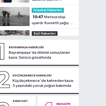
Kadınlarda oran yüzde
İstanbul Haberleri
40’larda
10:47
Meteoroloji
uyardı: Kuvvetli yağış ve
fırtına geliyor
Şişli Haberleri
10:35
Şişli’de korku
1
dolu anlar! Görme
BAYRAMPAŞA HABERLERI
engelli genç metro
Bayrampaşa'da ölümle sonuçlanan
İstanbul Haberleri
kaza: Sürücü gözaltında
raylarına düştü
10:04
Namaz kılarken
soyuldu! 10 yıllık birikimi
2
saniyeler içinde gitti
KÜÇÜKÇEKMECE HABERLERI
Güncel
Küçükçekmece'de kahreden kaza:
5 yaşındaki çocuk yoğun bakımda
09:56
Sahte tebligat
tuzağı! e-Devlet
bilgilerinizi çaldırmayın
ESENYURT
DÜNYA
MAGAZIN