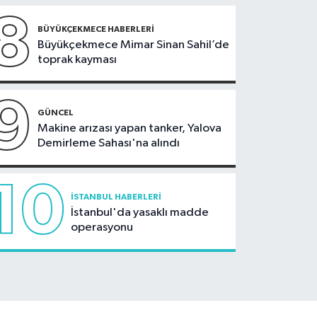
8
BÜYÜKÇEKMECE HABERLERI
Büyükçekmece Mimar Sinan Sahil’de
toprak kayması
9
GÜNCEL
Makine arızası yapan tanker, Yalova
Demirleme Sahası'na alındı
10
İSTANBUL HABERLERI
İstanbul'da yasaklı madde
operasyonu