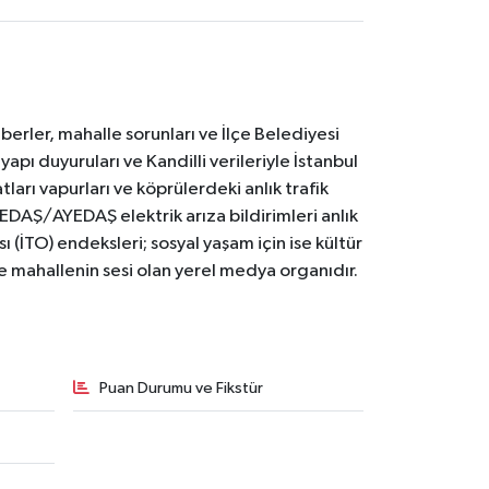
erler, mahalle sorunları ve İlçe Belediyesi
yapı duyuruları ve Kandilli verileriyle İstanbul
ları vapurları ve köprülerdeki anlık trafik
BEDAŞ/AYEDAŞ elektrik arıza bildirimleri anlık
ı (İTO) endeksleri; sosyal yaşam için ise kültür
ve mahallenin sesi olan yerel medya organıdır.
Puan Durumu ve Fikstür