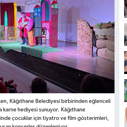
ırken, Kâğıthane Belediyesi birbirinden eğlenceli
ta karne hediyesi sunuyor. Kâğıthane
nde çocuklar için tiyatro ve film gösterimleri,
luşan konserler düzenleniyor.