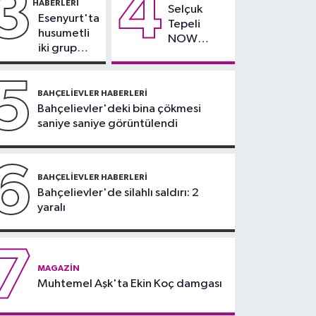
3
4
HABERLERI
Selçuk
09:42
Joe Biden’ın
Esenyurt'ta
Tepeli
kanseri yayıldı: Oğlu
husumetli
NOW
Hunter Biden’dan
iki grup
TV'den
arasında
açıklama
ayrıldığını
silahlı
5
duyurdu
kavga
BAHÇELIEVLER HABERLERI
Bahçelievler'deki bina çökmesi
saniye saniye görüntülendi
6
BAHÇELIEVLER HABERLERI
Bahçelievler'de silahlı saldırı: 2
yaralı
7
MAGAZIN
Muhtemel Aşk'ta Ekin Koç damgası