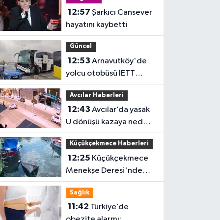
12:57
Şarkıcı Cansever
hayatını kaybetti
Güncel
12:53
Arnavutköy'de
yolcu otobüsü İETT
otobüsüne çarptı
Avcılar Haberleri
12:43
Avcılar’da yasak
U dönüşü kazaya neden
oldu
Küçükçekmece Haberleri
12:25
Küçükçekmece
Menekşe Deresi'nde
batık tekneler
Sağlık
karabatakların yuvası
11:42
Türkiye’de
oldu
obezite alarmı: