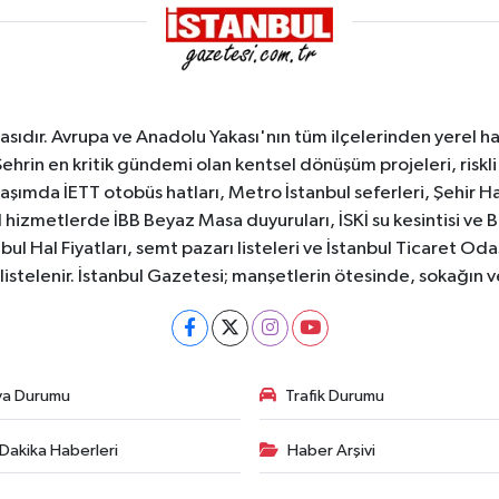
sıdır. Avrupa ve Anadolu Yakası'nın tüm ilçelerinden yerel hab
Şehrin en kritik gündemi olan kentsel dönüşüm projeleri, riskli 
aşımda İETT otobüs hatları, Metro İstanbul seferleri, Şehir Hat
 hizmetlerde İBB Beyaz Masa duyuruları, İSKİ su kesintisi ve 
bul Hal Fiyatları, semt pazarı listeleri ve İstanbul Ticaret Odas
listelenir. İstanbul Gazetesi; manşetlerin ötesinde, sokağın 
va Durumu
Trafik Durumu
Dakika Haberleri
Haber Arşivi