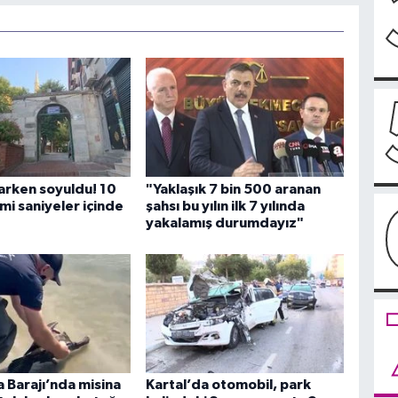
arken soyuldu! 10
"Yaklaşık 7 bin 500 aranan
kimi saniyeler içinde
şahsı bu yılın ilk 7 yılında
yakalamış durumdayız"
 Barajı’nda misina
Kartal’da otomobil, park