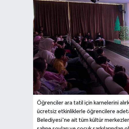
BİLİM VE TEKNOLOJİ
OTOMOBİL
KURUMSAL
Öğrenciler ara tatil için karnelerini al
ücretsiz etkinliklerle öğrencilere ade
Belediyesi'ne ait tüm kültür merkezleri
sahne şovları ve çocuk şarkılarından o