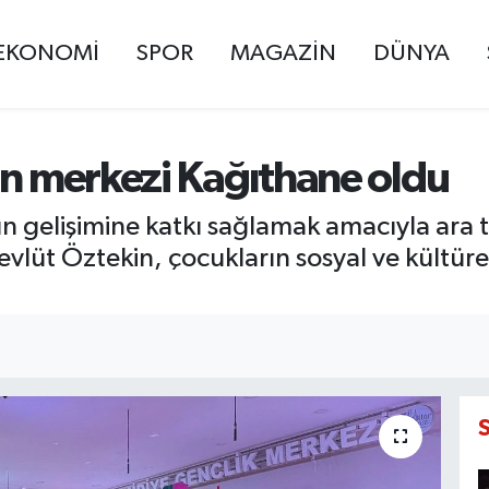
EKONOMİ
SPOR
MAGAZİN
DÜNYA
in merkezi Kağıthane oldu
n gelişimine katkı sağlamak amacıyla ara t
vlüt Öztekin, çocukların sosyal ve kültüre