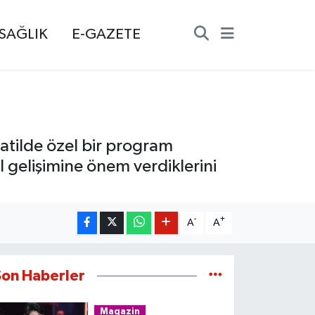
SAĞLIK
E-GAZETE
atilde özel bir program
l gelişimine önem verdiklerini
-
+
A
A
Son Haberler
Magazin