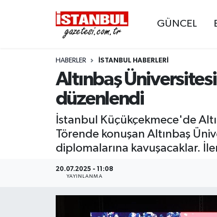
GÜNCEL
GÜNCEL
Nöbetçi Eczaneler
HABERLER
İSTANBUL HABERLERI
EKONOMİ
Hava Durumu
Altınbaş Üniversite
İSTANBUL
Trafik Durumu
düzenlendi
DÜNYA
Süper Lig Puan Durumu ve Fikstür
İstanbul Küçükçekmece'de Altı
Törende konuşan Altınbaş Ünive
SPOR
Tüm Manşetler
diplomalarına kavuşacaklar. İle
MAGAZİN
Son Dakika Haberleri
20.07.2025 - 11:08
YAYINLANMA
KÜLTÜR SANAT
Haber Arşivi
SAĞLIK