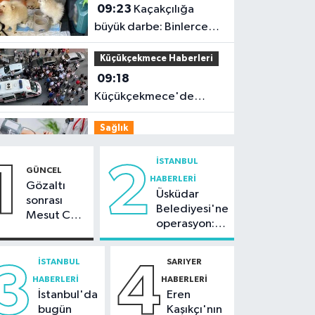
09:23
Kaçakçılığa
büyük darbe: Binlerce
canlı hayvan kurtarıldı
Küçükçekmece Haberleri
09:18
Küçükçekmece'de
kahreden kaza: 5
Sağlık
yaşındaki çocuk yoğun
09:15
Uzmandan
bakımda
İSTANBUL
1
2
tansiyon hastalarına
GÜNCEL
HABERLERI
sıcak hava uyarısı
Gözaltı
Üsküdar
Güncel
sonrası
Belediyesi'ne
Mesut Can
09:12
Tercih
operasyon:
Tomay'dan
maratonunda son
Sinem
ilk açıklama
günler: Uzmanlardan
Dedetaş'a
İSTANBUL
SARIYER
3
4
Güncel
tutuklama
önemli tavsiyeler
HABERLERI
HABERLERI
talebi
08:57
Yüksek sıcaklık
İstanbul'da
Eren
alarmı: Güneş altında
bugün
Kaşıkçı'nın