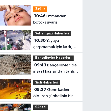
Sağlık
10:46
Uzmandan
botoks uyarısı!
Sultangazi Haberleri
10:30
Yayaya
çarpmamak için kırdı,
trafik ışığına çarptı
Bahçelievler Haberleri
09:43
Bahçelievler'de
inşaat kazısından tarihi
yapı çıktı
Şişli Haberleri
09:27
Genç kadını
öldüren şüphelinin bir
aydır takip ettiği
Güncel
belirlendi