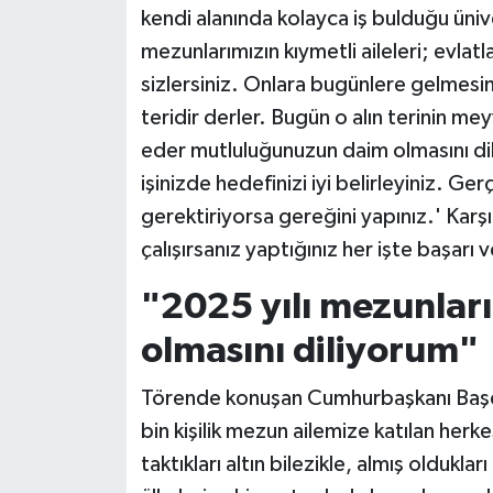
kendi alanında kolayca iş bulduğu ünive
mezunlarımızın kıymetli aileleri; evlat
sizlersiniz. Onlara bugünlere gelmesind
teridir derler. Bugün o alın terinin me
eder mutluluğunuzun daim olmasını dile
işinizde hedefinizi iyi belirleyiniz. Ge
gerektiriyorsa gereğini yapınız.' Kar
çalışırsanız yaptığınız her işte başarı v
"2025 yılı mezunları
olmasını diliyorum"
Törende konuşan Cumhurbaşkanı Başda
bin kişilik mezun ailemize katılan her
taktıkları altın bilezikle, almış oldukla