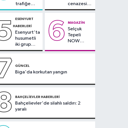
çalışmaya öğle yasağı
trafiğe
cenazesi
Spor
dikkat:
ailesi
Rams Park
tarafından
00:51
Fenerbahçe tur
ESENYURT
5
6
çevresinde
teslim
MAGAZIN
için avantajı yakaladı
HABERLERI
bazı yollar
alındı
Selçuk
Esenyurt'ta
kapatılacak
Tepeli
husumetli
NOW
iki grup
TV'den
arasında
ayrıldığını
silahlı
7
duyurdu
kavga
GÜNCEL
Biga'da korkutan yangın
8
BAHÇELIEVLER HABERLERI
Bahçelievler'de silahlı saldırı: 2
yaralı