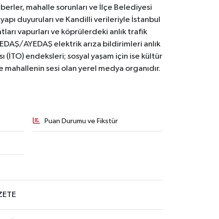
erler, mahalle sorunları ve İlçe Belediyesi
yapı duyuruları ve Kandilli verileriyle İstanbul
ları vapurları ve köprülerdeki anlık trafik
BEDAŞ/AYEDAŞ elektrik arıza bildirimleri anlık
ı (İTO) endeksleri; sosyal yaşam için ise kültür
ve mahallenin sesi olan yerel medya organıdır.
Puan Durumu ve Fikstür
ZETE