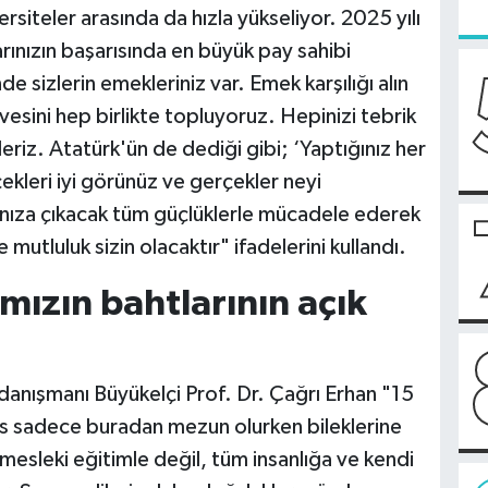
rsiteler arasında da hızla yükseliyor. 2025 yılı
larınızın başarısında en büyük pay sahibi
e sizlerin emekleriniz var. Emek karşılığı alın
yvesini hep birlikte topluyoruz. Hepinizi tebrik
riz. Atatürk'ün de dediği gibi; ‘Yaptığınız her
rçekleri iyi görünüz ve gerçekler neyi
şınıza çıkacak tüm güçlüklerle mücadele ederek
e mutluluk sizin olacaktır" ifadelerini kullandı.
mızın bahtlarının açık
nışmanı Büyükelçi Prof. Dr. Çağrı Erhan "15
kes sadece buradan mezun olurken bileklerine
rı mesleki eğitimle değil, tüm insanlığa ve kendi