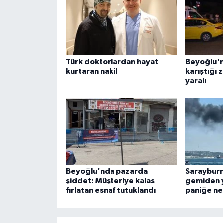
Türk doktorlardan hayat
Beyoğlu'n
kurtaran nakil
karıştığı 
yaralı
Beyoğlu'nda pazarda
Sarayburn
şiddet: Müşteriye kalas
gemiden 
fırlatan esnaf tutuklandı
paniğe ne