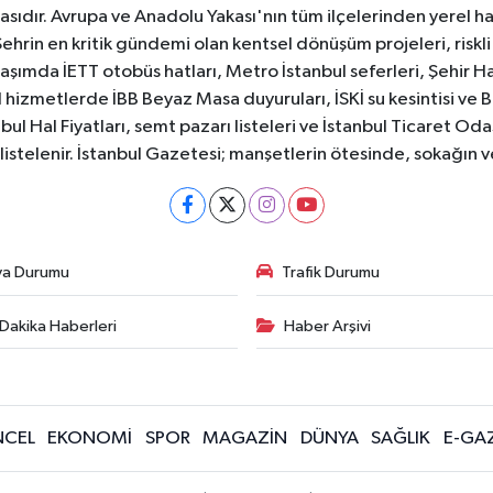
sıdır. Avrupa ve Anadolu Yakası'nın tüm ilçelerinden yerel hab
Şehrin en kritik gündemi olan kentsel dönüşüm projeleri, riskli 
aşımda İETT otobüs hatları, Metro İstanbul seferleri, Şehir Hat
 hizmetlerde İBB Beyaz Masa duyuruları, İSKİ su kesintisi ve 
bul Hal Fiyatları, semt pazarı listeleri ve İstanbul Ticaret Odas
listelenir. İstanbul Gazetesi; manşetlerin ötesinde, sokağın 
va Durumu
Trafik Durumu
Dakika Haberleri
Haber Arşivi
CEL
EKONOMİ
SPOR
MAGAZİN
DÜNYA
SAĞLIK
E-GA