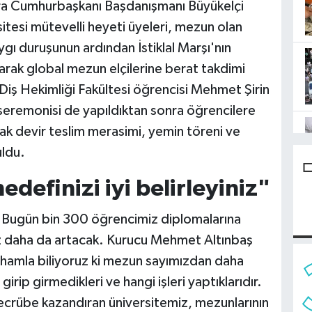
sıra Cumhurbaşkanı Başdanışmanı Büyükelçi
sitesi mütevelli heyeti üyeleri, mezun olan
aygı duruşunun ardından İstiklal Marşı'nın
arak global mezun elçilerine berat takdimi
i Diş Hekimliği Fakültesi öğrencisi Mehmet Şirin
seremonisi de yapıldıktan sonra öğrencilere
ak devir teslim merasimi, yemin töreni ve
uldu.
edefinizi iyi belirleyiniz"
"Bugün bin 300 öğrencimiz diplomalarına
mız daha da artacak. Kurucu Mehmet Altınbaş
ilhamla biliyoruz ki mezun sayımızdan daha
irip girmedikleri ve hangi işleri yaptıklarıdır.
tecrübe kazandıran üniversitemiz, mezunlarının