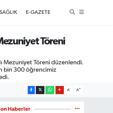
SAĞLIK
E-GAZETE
Mezuniyet Töreni
ı Mezuniyet Töreni düzenlendi.
ün bin 300 öğrencimiz
edi.
-
+
A
A
Son Haberler