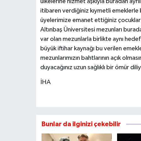
ülkelerine hizmet aşkıyla buradan ayrıl
itibaren verdiğiniz kıymetli emeklerl
üyelerimize emanet ettiğiniz çocukları
Altınbaş Üniversitesi mezunları burada
var olan mezunlarla birlikte aynı hedefe
büyük iftihar kaynağı bu verilen emekl
mezunlarımızın bahtlarının açık olmasın
duyacağınız uzun sağlıklı bir ömür dil
İHA
Bunlar da ilginizi çekebilir