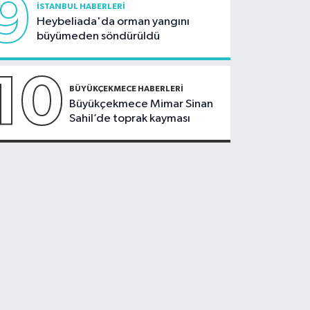
9
İSTANBUL HABERLERI
Heybeliada'da orman yangını
büyümeden söndürüldü
10
BÜYÜKÇEKMECE HABERLERI
Büyükçekmece Mimar Sinan
Sahil’de toprak kayması