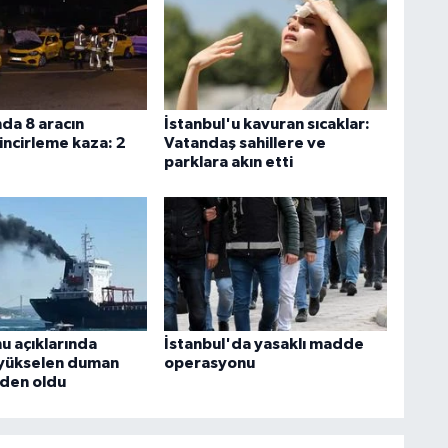
da 8 aracın
İstanbul'u kavuran sıcaklar:
zincirleme kaza: 2
Vatandaş sahillere ve
parklara akın etti
u açıklarında
İstanbul'da yasaklı madde
yükselen duman
operasyonu
den oldu