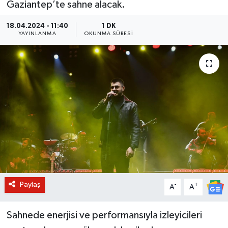
Gaziantep’te sahne alacak.
BİLİM VE TEKNOLOJİ
18.04.2024 - 11:40
1 DK
YAYINLANMA
OKUNMA SÜRESI
OTOMOBİL
KURUMSAL
Paylaş
-
+
A
A
Sahnede enerjisi ve performansıyla izleyicileri