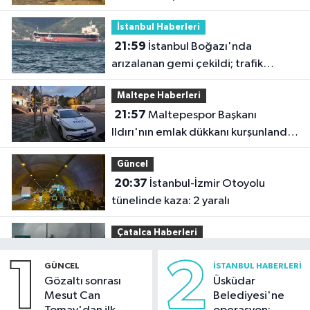
İstanbul Haberleri
21:59
İstanbul Boğazı'nda
arızalanan gemi çekildi; trafik
yeniden açıldı
Maltepe Haberleri
21:57
Maltepespor Başkanı
Ildırı'nın emlak dükkanı kurşunlandı:
1 yaralı
Güncel
20:37
İstanbul-İzmir Otoyolu
tünelinde kaza: 2 yaralı
Çatalca Haberleri
20:34
Çatalca'da lastik yüklü TIR'ın
1
2
GÜNCEL
İSTANBUL HABERLERI
dorsesi yandı; alevler tarım arazisine
Gözaltı sonrası
Üsküdar
sıçradı
Mesut Can
Belediyesi'ne
Güncel