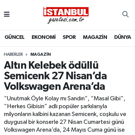
GÜNCEL
Nöbetçi Eczaneler
GÜNCEL
EKONOMİ
SPOR
MAGAZİN
DÜNYA
EKONOMİ
Hava Durumu
İSTANBUL
Trafik Durumu
HABERLER
MAGAZIN
Altın Kelebek ödüllü
DÜNYA
Süper Lig Puan Durumu ve Fikstür
Semicenk 27 Nisan’da
Volkswagen Arena’da
SPOR
Tüm Manşetler
“Unutmak Öyle Kolay mı Sandın”, “Masal Gibi”,
MAGAZİN
Son Dakika Haberleri
“Herkes Gibisin” adlı popüler şarkılarıyla
milyonların kalbini kazanan Semicenk, coşkulu ve
KÜLTÜR SANAT
Haber Arşivi
duygusal bir konserle 27 Nisan Cumartesi günü
Volkswagen Arena’da, 24 Mayıs Cuma günü ise
SAĞLIK