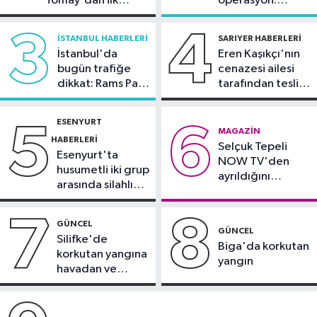
Tomay'dan ilk
operasyon:
20:31
İletişim Başkanı Duran:
açıklama
Sinem Dedetaş'a
"Kanun Teklifi, iç cephemizi daha da
tutuklama talebi
3
4
İSTANBUL HABERLERI
SARIYER HABERLERI
güçlendirecek"
İstanbul'da
Eren Kaşıkçı'nın
Spor
bugün trafiğe
cenazesi ailesi
20:28
Kıvanç Taşyaran ve Buğra
dikkat: Rams Park
tarafından teslim
Ünal, yarı finalde
çevresinde bazı
alındı
yollar kapatılacak
ESENYURT
5
6
Spor
MAGAZIN
HABERLERI
Selçuk Tepeli
18:42
TAYK - Eker Olympos Regatta
Esenyurt'ta
NOW TV'den
için geri sayım başladı
husumetli iki grup
ayrıldığını
arasında silahlı
duyurdu
kavga
7
8
GÜNCEL
GÜNCEL
Silifke'de
Biga'da korkutan
korkutan yangına
yangın
havadan ve
karadan
müdahale