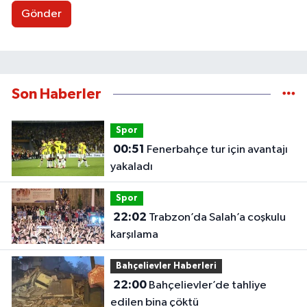
Gönder
Son Haberler
Spor
00:51
Fenerbahçe tur için avantajı
yakaladı
Spor
22:02
Trabzon’da Salah’a coşkulu
karşılama
Bahçelievler Haberleri
22:00
Bahçelievler’de tahliye
edilen bina çöktü