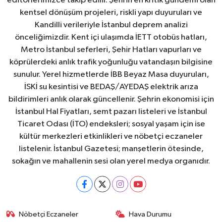
editörlerimizce takip edilir. Şehrin en kritik gündemi olan
kentsel dönüşüm projeleri, riskli yapı duyuruları ve
Kandilli verileriyle İstanbul deprem analizi
önceliğimizdir. Kent içi ulaşımda İETT otobüs hatları,
Metro İstanbul seferleri, Şehir Hatları vapurları ve
köprülerdeki anlık trafik yoğunluğu vatandaşın bilgisine
sunulur. Yerel hizmetlerde İBB Beyaz Masa duyuruları,
İSKİ su kesintisi ve BEDAŞ/AYEDAŞ elektrik arıza
bildirimleri anlık olarak güncellenir. Şehrin ekonomisi için
İstanbul Hal Fiyatları, semt pazarı listeleri ve İstanbul
Ticaret Odası (İTO) endeksleri; sosyal yaşam için ise
kültür merkezleri etkinlikleri ve nöbetçi eczaneler
listelenir. İstanbul Gazetesi; manşetlerin ötesinde,
sokağın ve mahallenin sesi olan yerel medya organıdır.
Nöbetçi Eczaneler
Hava Durumu