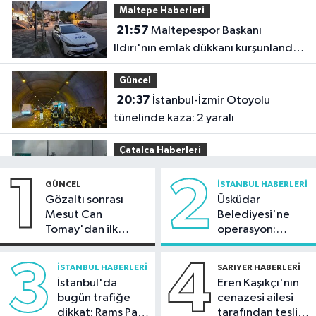
Maltepe Haberleri
21:57
Maltepespor Başkanı
Ildırı'nın emlak dükkanı kurşunlandı:
1 yaralı
Güncel
20:37
İstanbul-İzmir Otoyolu
tünelinde kaza: 2 yaralı
Çatalca Haberleri
20:34
Çatalca'da lastik yüklü TIR'ın
1
2
GÜNCEL
İSTANBUL HABERLERI
dorsesi yandı; alevler tarım arazisine
Gözaltı sonrası
Üsküdar
sıçradı
Mesut Can
Belediyesi'ne
Güncel
Tomay'dan ilk
operasyon:
20:31
İletişim Başkanı Duran:
açıklama
Sinem Dedetaş'a
"Kanun Teklifi, iç cephemizi daha da
tutuklama talebi
3
4
İSTANBUL HABERLERI
SARIYER HABERLERI
güçlendirecek"
İstanbul'da
Eren Kaşıkçı'nın
Spor
bugün trafiğe
cenazesi ailesi
20:28
Kıvanç Taşyaran ve Buğra
dikkat: Rams Park
tarafından teslim