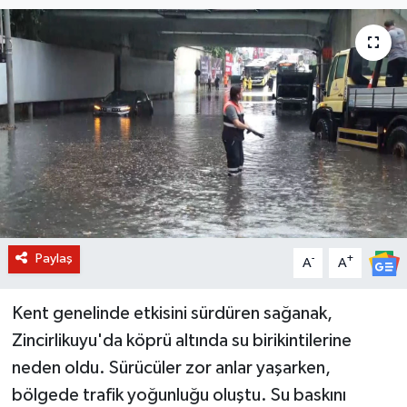
BİLİM VE TEKNOLOJİ
OTOMOBİL
KURUMSAL
Paylaş
-
+
A
A
Kent genelinde etkisini sürdüren sağanak,
Zincirlikuyu'da köprü altında su birikintilerine
neden oldu. Sürücüler zor anlar yaşarken,
bölgede trafik yoğunluğu oluştu. Su baskını