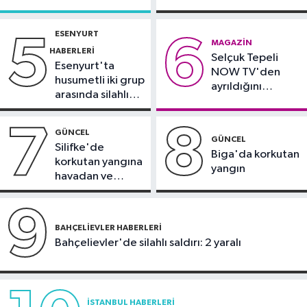
Ünal, yarı finalde
çevresinde bazı
alındı
yollar kapatılacak
ESENYURT
5
6
Spor
MAGAZIN
HABERLERI
Selçuk Tepeli
18:42
TAYK - Eker Olympos Regatta
Esenyurt'ta
NOW TV'den
için geri sayım başladı
husumetli iki grup
ayrıldığını
arasında silahlı
duyurdu
kavga
7
8
GÜNCEL
GÜNCEL
Silifke'de
Biga'da korkutan
korkutan yangına
yangın
havadan ve
karadan
müdahale
9
BAHÇELIEVLER HABERLERI
Bahçelievler'de silahlı saldırı: 2 yaralı
İSTANBUL HABERLERI