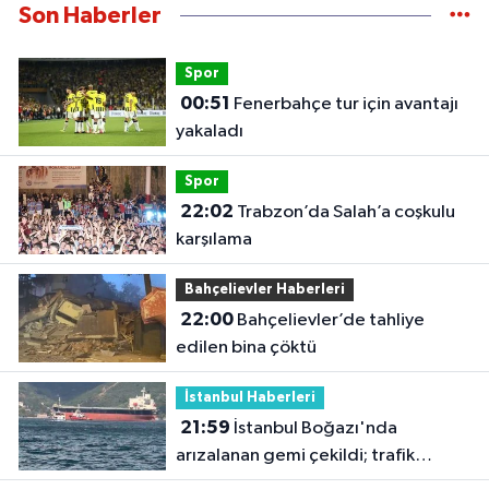
Son Haberler
Spor
00:51
Fenerbahçe tur için avantajı
yakaladı
Spor
22:02
Trabzon’da Salah’a coşkulu
karşılama
Bahçelievler Haberleri
22:00
Bahçelievler’de tahliye
edilen bina çöktü
İstanbul Haberleri
21:59
İstanbul Boğazı'nda
arızalanan gemi çekildi; trafik
yeniden açıldı