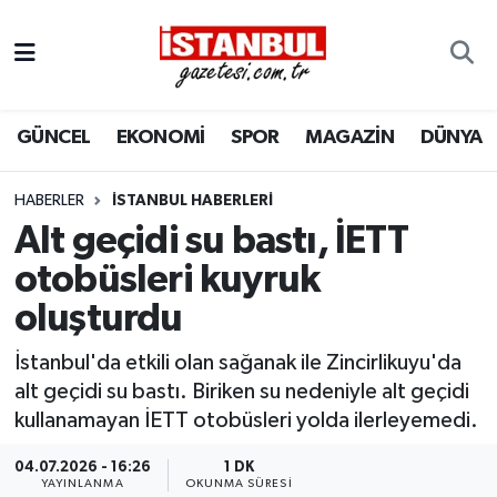
GÜNCEL
Nöbetçi Eczaneler
GÜNCEL
EKONOMİ
SPOR
MAGAZİN
DÜNYA
EKONOMİ
Hava Durumu
İSTANBUL
Trafik Durumu
HABERLER
İSTANBUL HABERLERI
Alt geçidi su bastı, İETT
DÜNYA
Süper Lig Puan Durumu ve Fikstür
otobüsleri kuyruk
oluşturdu
SPOR
Tüm Manşetler
İstanbul'da etkili olan sağanak ile Zincirlikuyu'da
MAGAZİN
Son Dakika Haberleri
alt geçidi su bastı. Biriken su nedeniyle alt geçidi
kullanamayan İETT otobüsleri yolda ilerleyemedi.
KÜLTÜR SANAT
Haber Arşivi
04.07.2026 - 16:26
1 DK
SAĞLIK
YAYINLANMA
OKUNMA SÜRESI