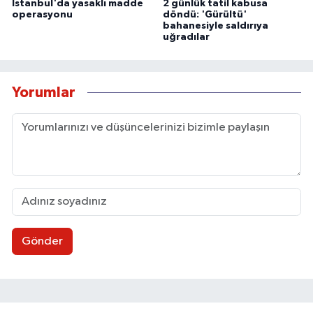
İstanbul'da yasaklı madde
2 günlük tatil kabusa
operasyonu
döndü: 'Gürültü'
bahanesiyle saldırıya
uğradılar
Yorumlar
Gönder