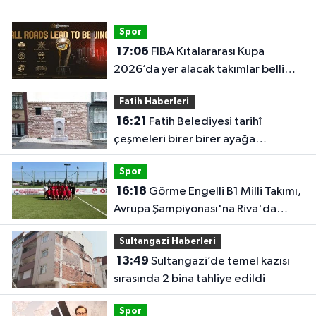
Spor
17:06
FIBA Kıtalararası Kupa
2026’da yer alacak takımlar belli
oldu
Fatih Haberleri
16:21
Fatih Belediyesi tarihî
çeşmeleri birer birer ayağa
kaldırıyor
Spor
16:18
Görme Engelli B1 Milli Takımı,
Avrupa Şampiyonası'na Riva'da
hazırlanıyor
Sultangazi Haberleri
13:49
Sultangazi’de temel kazısı
sırasında 2 bina tahliye edildi
Spor