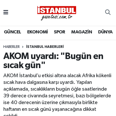
GÜNCEL
Nöbetçi Eczaneler
GÜNCEL
EKONOMİ
SPOR
MAGAZİN
DÜNYA
EKONOMİ
Hava Durumu
İSTANBUL
Trafik Durumu
HABERLER
İSTANBUL HABERLERI
AKOM uyardı: "Bugün en
DÜNYA
Süper Lig Puan Durumu ve Fikstür
sıcak gün"
SPOR
Tüm Manşetler
AKOM İstanbul’u etkisi altına alacak Afrika kökenli
sıcak hava dalgasına karşı uyardı. Yapılan
MAGAZİN
Son Dakika Haberleri
açıklamada, sıcaklıkların bugün öğle saatlerinde
39 derece civarında seyretmesi, bazı bölgelerde
KÜLTÜR SANAT
Haber Arşivi
ise 40 derecenin üzerine çıkmasıyla birlikte
haftanın en sıcak günü yaşanacağına dikkat
SAĞLIK
çekildi.