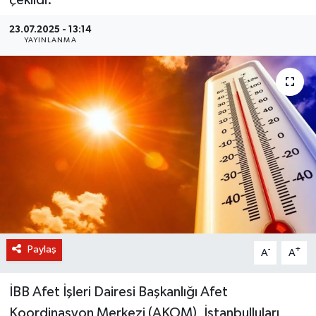
BİLİM VE TEKNOLOJİ
23.07.2025 - 13:14
YAYINLANMA
OTOMOBİL
KURUMSAL
Paylaş
-
+
A
A
İBB Afet İşleri Dairesi Başkanlığı Afet
Koordinasyon Merkezi (AKOM), İstanbulluları