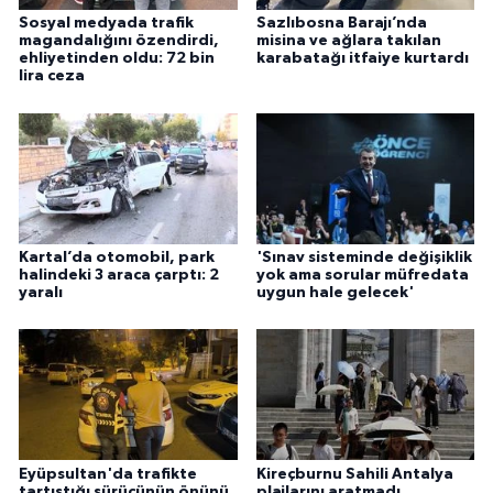
Sosyal medyada trafik
Sazlıbosna Barajı’nda
magandalığını özendirdi,
misina ve ağlara takılan
ehliyetinden oldu: 72 bin
karabatağı itfaiye kurtardı
lira ceza
Kartal’da otomobil, park
'Sınav sisteminde değişiklik
halindeki 3 araca çarptı: 2
yok ama sorular müfredata
yaralı
uygun hale gelecek'
Eyüpsultan'da trafikte
Kireçburnu Sahili Antalya
tartıştığı sürücünün önünü
plajlarını aratmadı