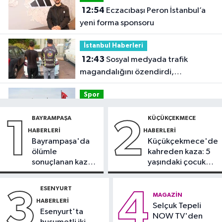
12:54
Eczacıbaşı Peron İstanbul’a
yeni forma sponsoru
İstanbul Haberleri
12:43
Sosyal medyada trafik
magandalığını özendirdi,
ehliyetinden oldu: 72 bin lira ceza
Spor
12:42
Trendyol 1. Lig'de günün
BAYRAMPAŞA
KÜÇÜKÇEKMECE
1
2
VAR'ları açıklandı
HABERLERI
HABERLERI
Bayrampaşa'da
Küçükçekmece'de
Sağlık
ölümle
kahreden kaza: 5
11:47
'Damar tıkanıklıklarında yeni
sonuçlanan kaza:
yaşındaki çocuk
teknolojiyle uzuv kayıpları önleniyor'
Sürücü
yoğun bakımda
gözaltında
ESENYURT
3
4
Güncel
MAGAZIN
HABERLERI
11:28
Selçuk Tepeli
Türkiye'nin en iyi simitleri
Esenyurt'ta
NOW TV'den
listesi İzmitlileri kızdırdı