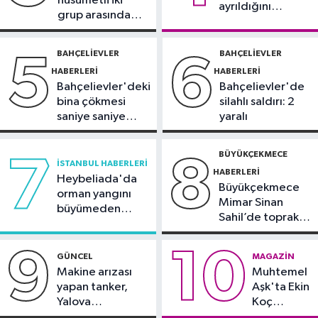
husumetli iki
ayrıldığını
grup arasında
duyurdu
Güncel
silahlı kavga
11:22
Adadan, adaya denizin
BAHÇELIEVLER
BAHÇELIEVLER
5
6
içinden yürüyerek geçiyorlar
HABERLERI
HABERLERI
Bahçelievler'deki
Bahçelievler'de
bina çökmesi
silahlı saldırı: 2
saniye saniye
yaralı
görüntülendi
BÜYÜKÇEKMECE
7
8
İSTANBUL HABERLERI
HABERLERI
Heybeliada'da
Büyükçekmece
orman yangını
Mimar Sinan
büyümeden
Sahil’de toprak
söndürüldü
kayması
9
10
GÜNCEL
MAGAZIN
Makine arızası
Muhtemel
yapan tanker,
Aşk'ta Ekin
Yalova
Koç
Demirleme
damgası