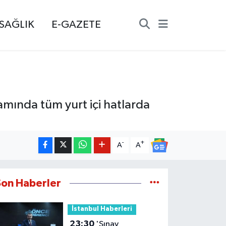
SAĞLIK
E-GAZETE
mında tüm yurt içi hatlarda
-
+
A
A
Son Haberler
İstanbul Haberleri
23:30
'Sınav