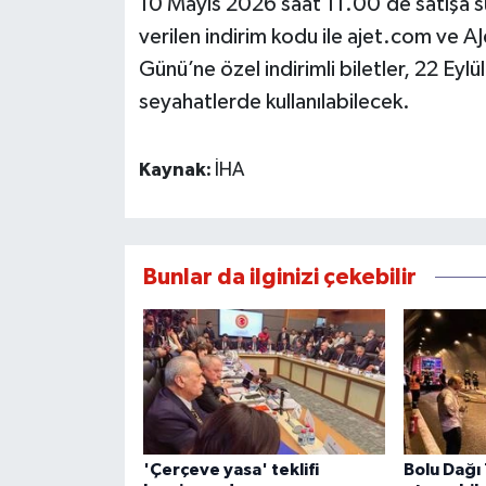
10 Mayıs 2026 saat 11.00’de satışa s
verilen indirim kodu ile ajet.com ve A
Günü’ne özel indirimli biletler, 22 Eylü
seyahatlerde kullanılabilecek.
Kaynak:
İHA
Bunlar da ilginizi çekebilir
'Çerçeve yasa' teklifi
Bolu Dağı