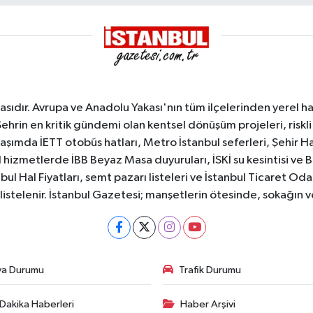
sıdır. Avrupa ve Anadolu Yakası'nın tüm ilçelerinden yerel hab
Şehrin en kritik gündemi olan kentsel dönüşüm projeleri, riskli 
aşımda İETT otobüs hatları, Metro İstanbul seferleri, Şehir Hat
 hizmetlerde İBB Beyaz Masa duyuruları, İSKİ su kesintisi ve 
bul Hal Fiyatları, semt pazarı listeleri ve İstanbul Ticaret Odas
listelenir. İstanbul Gazetesi; manşetlerin ötesinde, sokağın 
va Durumu
Trafik Durumu
Dakika Haberleri
Haber Arşivi