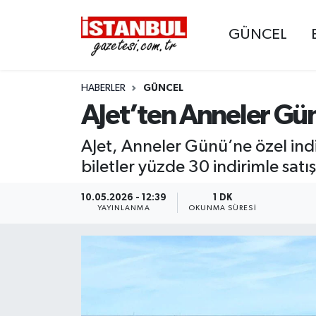
GÜNCEL
GÜNCEL
Nöbetçi Eczaneler
HABERLER
GÜNCEL
EKONOMİ
Hava Durumu
AJet’ten Anneler Gün
İSTANBUL
Trafik Durumu
AJet, Anneler Günü’ne özel in
DÜNYA
Süper Lig Puan Durumu ve Fikstür
biletler yüzde 30 indirimle satı
SPOR
Tüm Manşetler
10.05.2026 - 12:39
1 DK
YAYINLANMA
OKUNMA SÜRESI
MAGAZİN
Son Dakika Haberleri
KÜLTÜR SANAT
Haber Arşivi
SAĞLIK