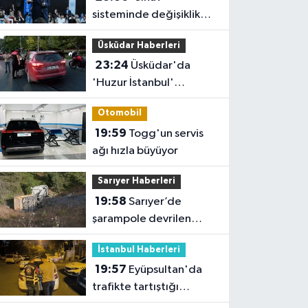
sisteminde değişiklik
yok ama sorular
Üsküdar Haberleri
müfredata uygun hale
23:24
Üsküdar'da
gelecek'
'Huzur İstanbul'
denetimi
Otomobil
19:59
Togg'un servis
ağı hızla büyüyor
Sarıyer Haberleri
19:58
Sarıyer’de
şarampole devrilen
hafriyat kamyonunun
İstanbul Haberleri
şoförü yaralandı
19:57
Eyüpsultan'da
trafikte tartıştığı
sürücünün önünü kesip