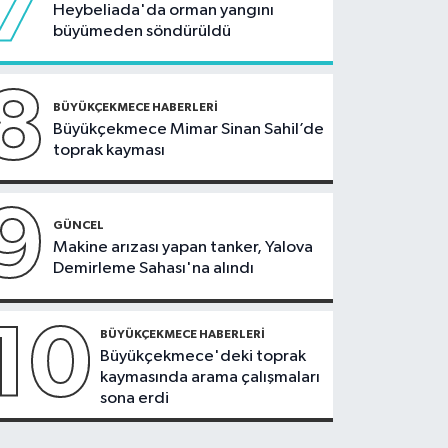
7
Heybeliada'da orman yangını
büyümeden söndürüldü
8
BÜYÜKÇEKMECE HABERLERI
Büyükçekmece Mimar Sinan Sahil’de
toprak kayması
9
GÜNCEL
Makine arızası yapan tanker, Yalova
Demirleme Sahası'na alındı
10
BÜYÜKÇEKMECE HABERLERI
Büyükçekmece'deki toprak
kaymasında arama çalışmaları
sona erdi