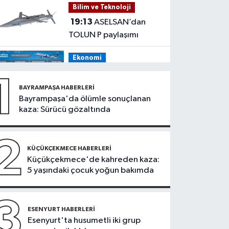
Bilim ve Teknoloji
tehdit eden saldırgana
19:13
ASELSAN’dan
180 bin lira ceza
TOLUN P paylaşımı
Ekonomi
19:08
THY, temmuz
1
ayında 9,5 milyon yolcu
BAYRAMPAŞA HABERLERI
taşıdı
Bayrampaşa'da ölümle sonuçlanan
Bilim ve Teknoloji
kaza: Sürücü gözaltında
19:05
Türksat
televizyon yayınları yeni
2
nesil uydulara taşınıyor
KÜÇÜKÇEKMECE HABERLERI
Otomobil
Küçükçekmece'de kahreden kaza:
5 yaşındaki çocuk yoğun bakımda
19:03
Motosiklet
deneyimi denize
taşınacak
3
Güncel
ESENYURT HABERLERI
Esenyurt'ta husumetli iki grup
19:00
'Çerçeve yasa'