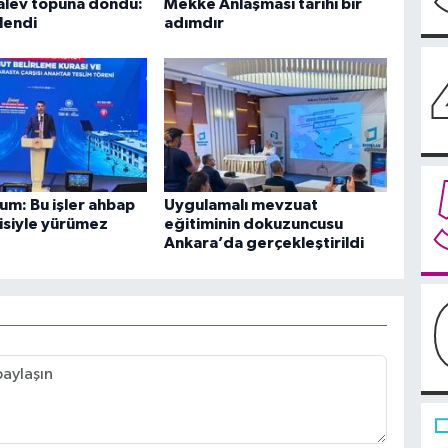
alev topuna döndü:
Mekke Anlaşması tarihi bir
tlendi
adımdır
um: Bu işler ahbap
Uygulamalı mevzuat
kisiyle yürümez
eğitiminin dokuzuncusu
Ankara’da gerçekleştirildi