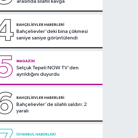
arasında silahlı kavga
teklifi komisyonda
4
BAHÇELIEVLER HABERLERI
Bahçelievler'deki bina çökmesi
saniye saniye görüntülendi
5
MAGAZIN
Selçuk Tepeli NOW TV'den
ayrıldığını duyurdu
6
BAHÇELIEVLER HABERLERI
Bahçelievler'de silahlı saldırı: 2
yaralı
İSTANBUL HABERLERI