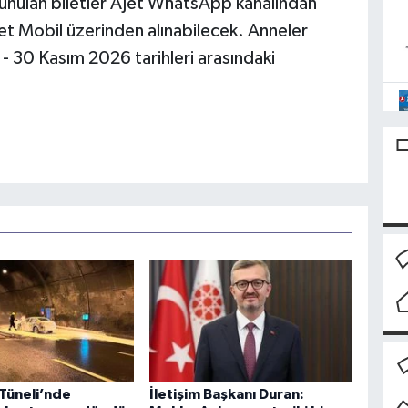
unulan biletler AJet WhatsApp kanalından
Jet Mobil üzerinden alınabilecek. Anneler
l - 30 Kasım 2026 tarihleri arasındaki
 Tüneli’nde
İletişim Başkanı Duran: