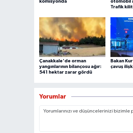
komisyonda
otomobil 
Trafik kili
Çanakkale'de orman
Bakan Kur
yangınlarının bilançosu ağır:
çavuş iliş
541 hektar zarar gördü
Yorumlar