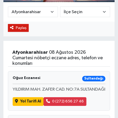
BİLİM VE TEKNOLOJİ
OTOMOBİL
Paylaş
KURUMSAL
Afyonkarahisar
08 Ağustos 2026
Cumartesi nöbetçi eczane adres, telefon ve
konumları
Oğuz Eczanesi
Sultandağı
YILDIRIM MAH. ZAFER CAD. NO:7A SULTANDAĞI
Yol Tarifi Al
0 (272) 656 27 46