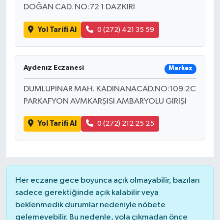
DOĞAN CAD. NO:72 1 DAZKIRI
Yol Tarifi Al
0 (272) 421 35 59
Aydenız Eczanesi
Merkez
DUMLUPINAR MAH. KADINANACAD.NO:109 2C
PARKAFYON AVMKARŞISI AMBARYOLU GİRİŞİ
Yol Tarifi Al
0 (272) 212 25 25
Her eczane gece boyunca açık olmayabilir, bazıları
sadece gerektiğinde açık kalabilir veya
beklenmedik durumlar nedeniyle nöbete
gelemeyebilir. Bu nedenle, yola çıkmadan önce