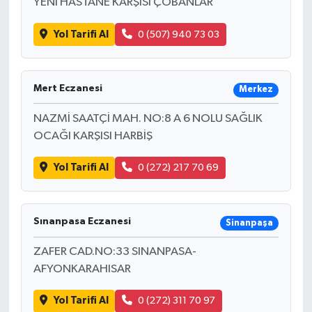
YENİ HASTANE KARŞISI ÇOBANLAR
Yol Tarifi Al
0 (507) 940 73 03
Mert Eczanesi
Merkez
NAZMİ SAATÇİ MAH. NO:8 A 6 NOLU SAĞLIK
OCAĞI KARŞISI HARBİŞ
Yol Tarifi Al
0 (272) 217 70 69
Sınanpasa Eczanesi
Sinanpaşa
ZAFER CAD.NO:33 SINANPASA-
AFYONKARAHISAR
Yol Tarifi Al
0 (272) 311 70 97