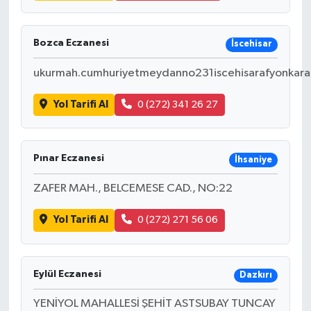
Bozca Eczanesi
İscehisar
ukurmah.cumhuriyetmeydanno231iscehisarafyonkara
Yol Tarifi Al
0 (272) 341 26 27
Pınar Eczanesi
İhsaniye
ZAFER MAH., BELCEMESE CAD., NO:22
Yol Tarifi Al
0 (272) 271 56 06
Eylül Eczanesi
Dazkırı
YENİYOL MAHALLESİ ŞEHİT ASTSUBAY TUNCAY