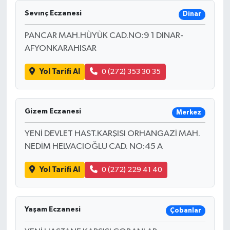
Sevınç Eczanesi
Dinar
PANCAR MAH.HÜYÜK CAD.NO:9 1 DINAR-
AFYONKARAHISAR
Yol Tarifi Al
0 (272) 353 30 35
Gizem Eczanesi
Merkez
YENİ DEVLET HAST.KARŞISI ORHANGAZİ MAH.
NEDİM HELVACIOĞLU CAD. NO:45 A
Yol Tarifi Al
0 (272) 229 41 40
Yaşam Eczanesi
Çobanlar