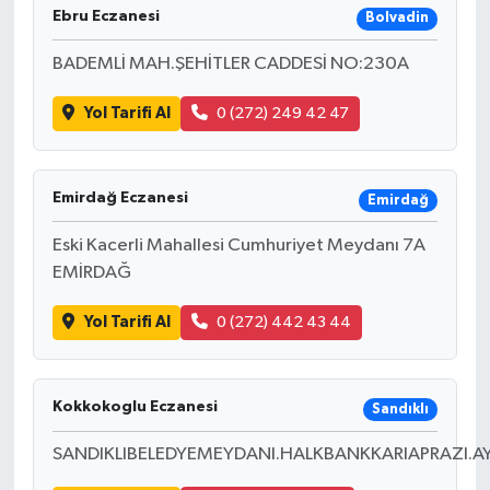
Ebru Eczanesi
Bolvadin
BADEMLİ MAH.ŞEHİTLER CADDESİ NO:230A
Yol Tarifi Al
0 (272) 249 42 47
Emirdağ Eczanesi
Emirdağ
Eski Kacerli Mahallesi Cumhuriyet Meydanı 7A
EMİRDAĞ
Yol Tarifi Al
0 (272) 442 43 44
Kokkokoglu Eczanesi
Sandıklı
SANDIKLIBELEDYEMEYDANI.HALKBANKKARIAPRAZI.A