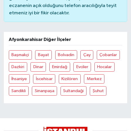
eczanenin açık olduğunu telefon aracılığıyla teyit
etmeniz iyi bir fikir olacaktır.
Afyonkarahisar Diğer İlçeler
Başmakçi
Bayat
Bolvadin
Çay
Çobanlar
Dazkiri
Dinar
Emirdağ
Evciler
Hocalar
İhsaniye
İscehisar
Kizilören
Merkez
Sandikli
Sinanpaşa
Sultandaği
Şuhut