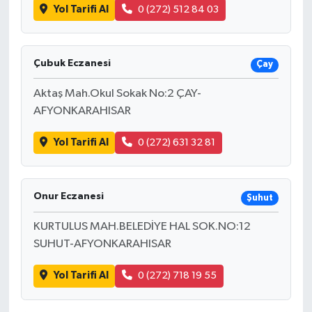
Yol Tarifi Al
0 (272) 512 84 03
Çubuk Eczanesi
Çay
Aktaş Mah.Okul Sokak No:2 ÇAY-
AFYONKARAHISAR
Yol Tarifi Al
0 (272) 631 32 81
Onur Eczanesi
Şuhut
KURTULUS MAH.BELEDİYE HAL SOK.NO:12
SUHUT-AFYONKARAHISAR
Yol Tarifi Al
0 (272) 718 19 55