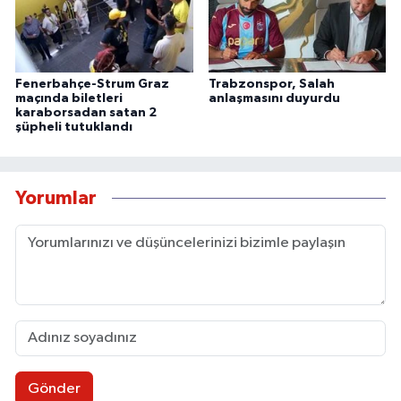
Fenerbahçe-Strum Graz
Trabzonspor, Salah
maçında biletleri
anlaşmasını duyurdu
karaborsadan satan 2
şüpheli tutuklandı
Yorumlar
Gönder