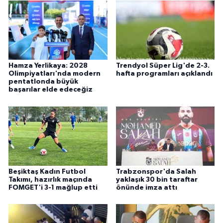
Hamza Yerlikaya: 2028
Trendyol Süper Lig'de 2-3.
Olimpiyatları'nda modern
hafta programları açıklandı
pentatlonda büyük
başarılar elde edeceğiz
Beşiktaş Kadın Futbol
Trabzonspor'da Salah
Takımı, hazırlık maçında
yaklaşık 30 bin taraftar
FOMGET'i 3-1 mağlup etti
önünde imza attı