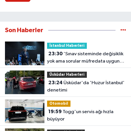
Son Haberler
İstanbul Haberleri
23:30
'Sınav sisteminde değişiklik
yok ama sorular müfredata uygun
hale gelecek'
Üsküdar Haberleri
23:24
Üsküdar'da 'Huzur İstanbul'
denetimi
Otomobil
19:59
Togg'un servis ağı hızla
büyüyor