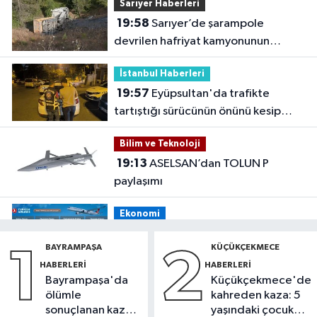
Sarıyer Haberleri
19:58
Sarıyer’de şarampole
devrilen hafriyat kamyonunun
şoförü yaralandı
İstanbul Haberleri
19:57
Eyüpsultan'da trafikte
tartıştığı sürücünün önünü kesip
tehdit eden saldırgana 180 bin lira
Bilim ve Teknoloji
ceza
19:13
ASELSAN’dan TOLUN P
paylaşımı
Ekonomi
19:08
THY, temmuz ayında 9,5
BAYRAMPAŞA
KÜÇÜKÇEKMECE
1
2
milyon yolcu taşıdı
HABERLERI
HABERLERI
Bayrampaşa'da
Küçükçekmece'de
Bilim ve Teknoloji
ölümle
kahreden kaza: 5
19:05
Türksat televizyon yayınları
sonuçlanan kaza:
yaşındaki çocuk