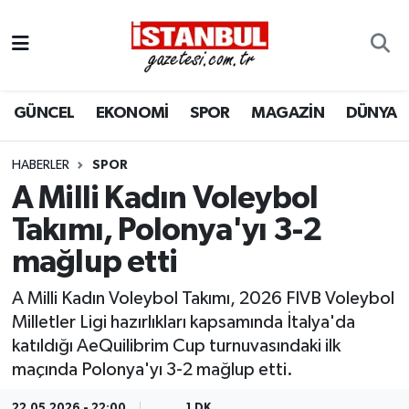
GÜNCEL
Nöbetçi Eczaneler
GÜNCEL
EKONOMİ
SPOR
MAGAZİN
DÜNYA
EKONOMİ
Hava Durumu
İSTANBUL
Trafik Durumu
HABERLER
SPOR
A Milli Kadın Voleybol
DÜNYA
Süper Lig Puan Durumu ve Fikstür
Takımı, Polonya'yı 3-2
mağlup etti
SPOR
Tüm Manşetler
A Milli Kadın Voleybol Takımı, 2026 FIVB Voleybol
MAGAZİN
Son Dakika Haberleri
Milletler Ligi hazırlıkları kapsamında İtalya'da
katıldığı AeQuilibrim Cup turnuvasındaki ilk
KÜLTÜR SANAT
Haber Arşivi
maçında Polonya'yı 3-2 mağlup etti.
SAĞLIK
22.05.2026 - 22:00
1 DK