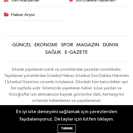
Tüm Manşetler
Son Dakika Haberleri
Haber Arşivi
GÜNCEL
EKONOMİ
SPOR
MAGAZİN
DÜNYA
SAĞLIK
E-GAZETE
Sitede yayınlanan içerik ve yorumlardan yazarları sorumludur.
Yayınlanan yorumlardan İstanbul Haber, İstanbul Son Dakika Haberleri
| İstanbul Gazetesi sorumlu tutulamaz. Sitedeki tüm harici linkler ayrı
bir sayfada açılır. Sitemizde yayınlanan haber, köşe yazıları ve
fotoğraflar izin alınmaksızın kaynak gösterilse dahi, herhangi bir
ortamda kullanılamaz ve yayınlanamaz
En iyi site deneyimi sağlamak için çerezlerden
İletişim
Künye
faydalanıyoruz. Detaylar için lütfen tıklayın.
Haber Yazılımı:
TE Bilişim
|
KURUMSAL
Copyright © 2026
TAMAM