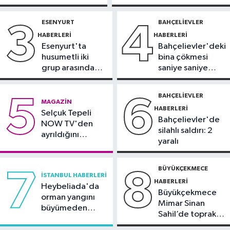
yeni nesil uydulara taşınıyor
Sürücü
yoğun bakımda
gözaltında
ESENYURT
BAHÇELIEVLER
3
4
Otomobil
HABERLERI
HABERLERI
19:03
Motosiklet deneyimi denize
Esenyurt'ta
Bahçelievler'deki
taşınacak
husumetli iki
bina çökmesi
grup arasında
saniye saniye
Güncel
silahlı kavga
görüntülendi
19:00
'Çerçeve yasa' teklifi
BAHÇELIEVLER
5
6
MAGAZIN
komisyonda
HABERLERI
Selçuk Tepeli
Bahçelievler'de
NOW TV'den
silahlı saldırı: 2
ayrıldığını
yaralı
duyurdu
BÜYÜKÇEKMECE
7
8
İSTANBUL HABERLERI
HABERLERI
Heybeliada'da
Büyükçekmece
orman yangını
Mimar Sinan
büyümeden
Sahil’de toprak
söndürüldü
kayması