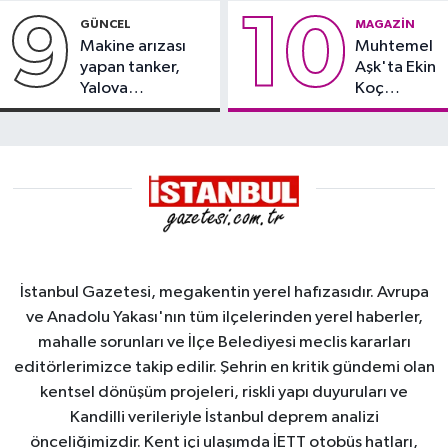
9
10
GÜNCEL
MAGAZIN
Makine arızası
Muhtemel
yapan tanker,
Aşk'ta Ekin
Yalova
Koç
Demirleme
damgası
Sahası'na alındı
İstanbul Gazetesi, megakentin yerel hafızasıdır. Avrupa
ve Anadolu Yakası'nın tüm ilçelerinden yerel haberler,
mahalle sorunları ve İlçe Belediyesi meclis kararları
editörlerimizce takip edilir. Şehrin en kritik gündemi olan
kentsel dönüşüm projeleri, riskli yapı duyuruları ve
Kandilli verileriyle İstanbul deprem analizi
önceliğimizdir. Kent içi ulaşımda İETT otobüs hatları,