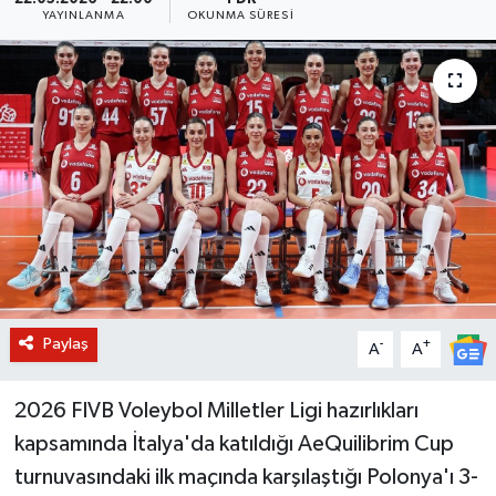
YAYINLANMA
OKUNMA SÜRESI
BİLİM VE TEKNOLOJİ
OTOMOBİL
KURUMSAL
Paylaş
-
+
A
A
2026 FIVB Voleybol Milletler Ligi hazırlıkları
kapsamında İtalya'da katıldığı AeQuilibrim Cup
turnuvasındaki ilk maçında karşılaştığı Polonya'ı 3-