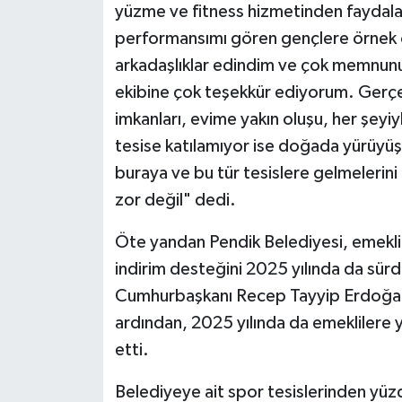
yüzme ve fitness hizmetinden faydal
performansımı gören gençlere örnek o
arkadaşlıklar edindim ve çok memnunum
ekibine çok teşekkür ediyorum. Gerç
imkanları, evime yakın oluşu, her şeyi
tesise katılamıyor ise doğada yürüyüş 
buraya ve bu tür tesislere gelmelerin
zor değil" dedi.
Öte yandan Pendik Belediyesi, emeklil
indirim desteğini 2025 yılında da sür
Cumhurbaşkanı Recep Tayyip Erdoğan’ı
ardından, 2025 yılında da emeklilere yö
etti.
Belediyeye ait spor tesislerinden yüzd