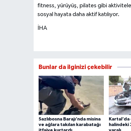
fitness, yürüyüş, pilates gibi aktivite
sosyal hayata daha aktif katılıyor.
İHA
Bunlar da ilginizi çekebilir
Sazlıbosna Barajı’nda misina
Kartal’da
ve ağlara takılan karabatağı
halindeki 
itfaiye kurtardı
yaralı