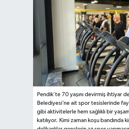
BİLİM VE TEKNOLOJİ
OTOMOBİL
KURUMSAL
Pendik’te 70 yaşını devirmiş ihtiyar de
Belediyesi’ne ait spor tesislerinde fa
gibi aktivitelerle hem sağlıklı bir ya
katılıyor. Kimi zaman koşu bandında k