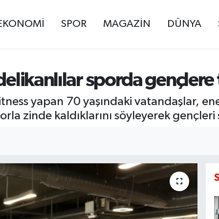
EKONOMİ
SPOR
MAGAZİN
DÜNYA
delikanlılar sporda gençlere 
itness yapan 70 yaşındaki vatandaşlar, ener
 sporla zinde kaldıklarını söyleyerek gençle