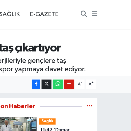
SAĞLIK
E-GAZETE
taş çıkartıyor
jileriyle gençlere taş
ri spor yapmaya davet ediyor.
-
+
A
A
Son Haberler
Sağlık
11:47
'Damar