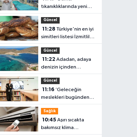
tıkanıklıklarında yeni
teknolojiyle uzuv
Güncel
kayıpları önleniyor'
11:28
Türkiye'nin en iyi
simitleri listesi İzmitlileri
kızdırdı
Güncel
11:22
Adadan, adaya
denizin içinden
yürüyerek geçiyorlar
Güncel
11:16
‘Geleceğin
meslekleri bugünden
şekilleniyor’
Sağlık
10:45
Aşırı sıcakta
bakımsız klima
yangınlara neden