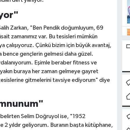
ndan dert yanıyor.
yor"
Salih Zarkan, "Ben Pendik doğumluyum, 69
sait zamanımız var. Bu tesisleri mümkün
a çalışıyoruz. Çünkü bizim için büyük avantaj,
a bence gençlerin gelmesi daha güzel.
dalanıyorum. Eşimle beraber fitness ve
 yakın buraya her zaman gelmeye gayret
esislerine gitmelerini tavsiye ediyorum" diye
memnunum"
elirten Selim Doğruyol ise, "1952
 2 yıldır geliyorum. Buranın başta kütüphane,