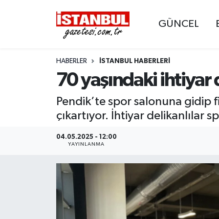
GÜNCEL
GÜNCEL
Nöbetçi Eczaneler
HABERLER
İSTANBUL HABERLERI
EKONOMİ
Hava Durumu
70 yaşındaki ihtiyar 
İSTANBUL
Trafik Durumu
Pendik’te spor salonuna gidip f
DÜNYA
Süper Lig Puan Durumu ve Fikstür
çıkartıyor. İhtiyar delikanlılar
SPOR
Tüm Manşetler
04.05.2025 - 12:00
YAYINLANMA
MAGAZİN
Son Dakika Haberleri
KÜLTÜR SANAT
Haber Arşivi
SAĞLIK