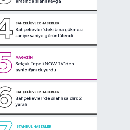
arasında silahlı kavga
nüfusunun 100 katını
ağırlıyor
4
BAHÇELIEVLER HABERLERI
Bahçelievler'deki bina çökmesi
saniye saniye görüntülendi
5
MAGAZIN
Selçuk Tepeli NOW TV'den
ayrıldığını duyurdu
6
BAHÇELIEVLER HABERLERI
Bahçelievler'de silahlı saldırı: 2
yaralı
İSTANBUL HABERLERI