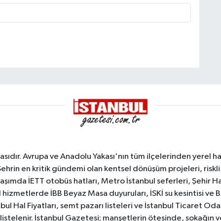
sıdır. Avrupa ve Anadolu Yakası'nın tüm ilçelerinden yerel hab
Şehrin en kritik gündemi olan kentsel dönüşüm projeleri, riskli 
aşımda İETT otobüs hatları, Metro İstanbul seferleri, Şehir Hat
 hizmetlerde İBB Beyaz Masa duyuruları, İSKİ su kesintisi ve 
bul Hal Fiyatları, semt pazarı listeleri ve İstanbul Ticaret Odas
listelenir. İstanbul Gazetesi; manşetlerin ötesinde, sokağın 