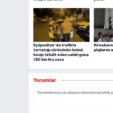
Eyüpsultan'da trafikte
Kireçburnu
tartıştığı sürücünün önünü
plajlarını
kesip tehdit eden saldırgana
180 bin lira ceza
Yorumlar