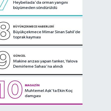
7
Heybeliada'da orman yangını
büyümeden söndürüldü
8
BÜYÜKÇEKMECE HABERLERI
Büyükçekmece Mimar Sinan Sahil’de
toprak kayması
9
GÜNCEL
Makine arızası yapan tanker, Yalova
Demirleme Sahası'na alındı
10
MAGAZIN
Muhtemel Aşk'ta Ekin Koç
damgası