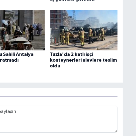
 Sahili Antalya
Tuzla'da 2 katlı işçi
 aratmadı
konteynerleri alevlere teslim
oldu