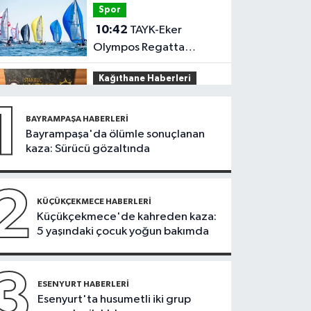
Spor
olabilir
10:42
TAYK-Eker
Olympos Regatta
Yelken Yarışları'nda ilk
Kağıthane Haberleri
günün sonuçları belli
09:59
Kağıthane’de
oldu
1
uyuşturucu operasyonu
BAYRAMPAŞA HABERLERI
Bayrampaşa'da ölümle sonuçlanan
Sağlık
kaza: Sürücü gözaltında
09:56
Ekran
bağımlılığına karşı
2
'bağımlılık yapmayan
KÜÇÜKÇEKMECE HABERLERI
İstanbul Haberleri
Küçükçekmece'de kahreden kaza:
telefon' tavsiyesi
5 yaşındaki çocuk yoğun bakımda
09:53
Sazlıbosna
Barajı’nda misina ve
ağlara takılan
3
Güncel
ESENYURT HABERLERI
karabatağı itfaiye
Esenyurt'ta husumetli iki grup
09:32
Hava kararınca
kurtardı