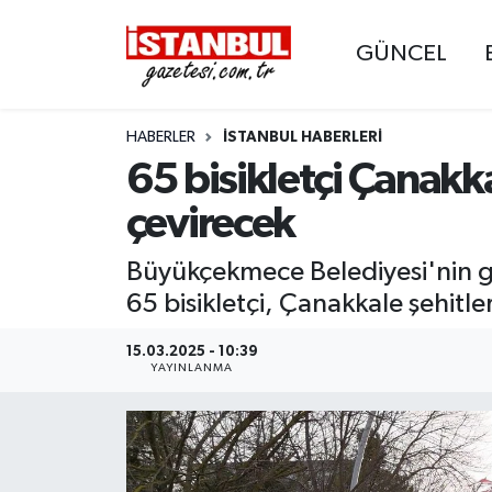
GÜNCEL
GÜNCEL
Nöbetçi Eczaneler
HABERLER
İSTANBUL HABERLERI
EKONOMİ
Hava Durumu
65 bisikletçi Çanakka
İSTANBUL
Trafik Durumu
çevirecek
DÜNYA
Süper Lig Puan Durumu ve Fikstür
Büyükçekmece Belediyesi'nin ge
65 bisikletçi, Çanakkale şehitle
SPOR
Tüm Manşetler
15.03.2025 - 10:39
MAGAZİN
Son Dakika Haberleri
YAYINLANMA
KÜLTÜR SANAT
Haber Arşivi
SAĞLIK