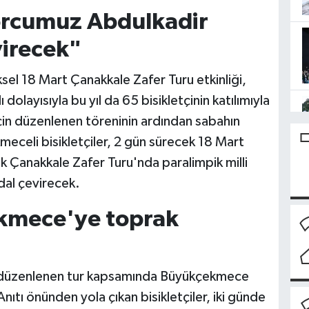
porcumuz Abdulkadir
irecek"
el 18 Mart Çanakkale Zafer Turu etkinliği,
dolayısıyla bu yıl da 65 bisikletçinin katılımıyla
çin düzenlenen töreninin ardından sabahın
eceli bisikletçiler, 2 gün sürecek 18 Mart
k Çanakkale Zafer Turu'nda paralimpik milli
al çevirecek.
ekmece'ye toprak
a düzenlenen tur kapsamında Büyükçekmece
ıtı önünden yola çıkan bisikletçiler, iki günde