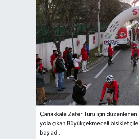
BİLİM VE TEKNOLOJİ
OTOMOBİL
KURUMSAL
Çanakkale Zafer Turu için düzenlenen 
yola çıkan Büyükçekmeceli bisikletçile
başladı.