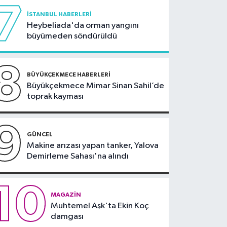
7
İSTANBUL HABERLERI
Heybeliada'da orman yangını
büyümeden söndürüldü
8
BÜYÜKÇEKMECE HABERLERI
Büyükçekmece Mimar Sinan Sahil’de
toprak kayması
9
GÜNCEL
Makine arızası yapan tanker, Yalova
Demirleme Sahası'na alındı
10
MAGAZIN
Muhtemel Aşk'ta Ekin Koç
damgası