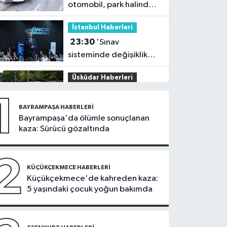
otomobil, park halindeki
3 araca çarptı: 2 yaralı
İstanbul Haberleri
23:30
'Sınav
sisteminde değişiklik
yok ama sorular
Üsküdar Haberleri
müfredata uygun hale
23:24
Üsküdar'da
gelecek'
1
'Huzur İstanbul'
BAYRAMPAŞA HABERLERI
denetimi
Bayrampaşa'da ölümle sonuçlanan
Otomobil
kaza: Sürücü gözaltında
19:59
Togg'un servis
ağı hızla büyüyor
2
KÜÇÜKÇEKMECE HABERLERI
Sarıyer Haberleri
Küçükçekmece'de kahreden kaza:
5 yaşındaki çocuk yoğun bakımda
19:58
Sarıyer’de
şarampole devrilen
hafriyat kamyonunun
İstanbul Haberleri