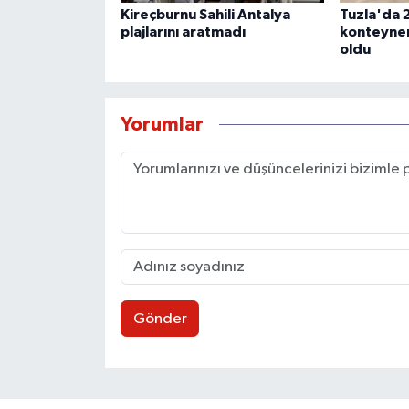
Kireçburnu Sahili Antalya
Tuzla'da 2 
plajlarını aratmadı
konteyner
oldu
Yorumlar
Gönder