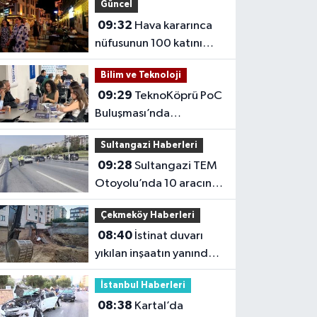
Güncel
09:32
Hava kararınca
nüfusunun 100 katını
ağırlıyor
Bilim ve Teknoloji
09:29
TeknoKöprü PoC
Buluşması’nda
bankacılık ve teknoloji
Sultangazi Haberleri
girişimleri bir araya
09:28
Sultangazi TEM
geldi
Otoyolu’nda 10 aracın
karıştığı zincirleme kaza
Çekmeköy Haberleri
08:40
İstinat duvarı
yıkılan inşaatın yanındaki
5 katlı bina boşaltıldı
İstanbul Haberleri
08:38
Kartal’da