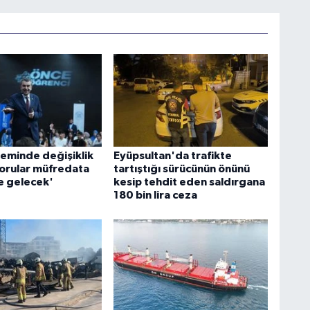
teminde değişiklik
Eyüpsultan'da trafikte
orular müfredata
tartıştığı sürücünün önünü
e gelecek'
kesip tehdit eden saldırgana
180 bin lira ceza