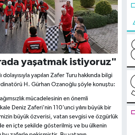
rada yaşatmak istiyoruz"
ı dolayısıyla yapılan Zafer Turu hakkında bilgi
dinatörü H. Gürhan Ozanoğlu şöyle konuştu:
bağımsızlık mücadelesinin en önemli
le Deniz Zaferi'nin 110'unci yılını büyük bir
imizin büyük özverisi, vatan sevgisi ve özgürlük
 en içte şekilde gösterilmiş ve bu ülkenin
 bu zaferle pekişmiştir. Bu vatanın