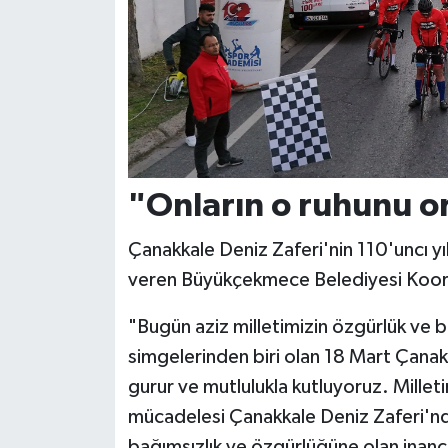
"Onların o ruhunu o
Çanakkale Deniz Zaferi'nin 110'uncı yıl
veren Büyükçekmece Belediyesi Koor
"Bugün aziz milletimizin özgürlük ve 
simgelerinden biri olan 18 Mart Çanakka
gurur ve mutlulukla kutluyoruz. Millet
mücadelesi Çanakkale Deniz Zaferi'nde
bağımsızlık ve özgürlüğüne olan inancı