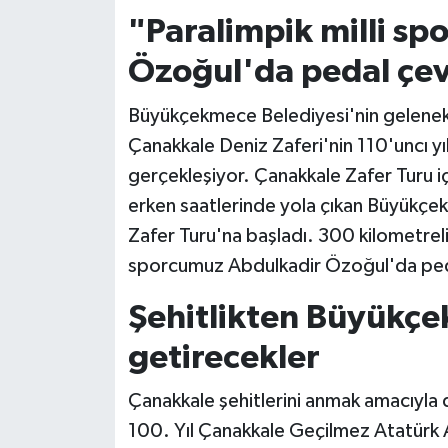
"Paralimpik milli s
Özoğul'da pedal çev
Büyükçekmece Belediyesi'nin geleneks
Çanakkale Deniz Zaferi'nin 110'uncı yılı 
gerçekleşiyor. Çanakkale Zafer Turu i
erken saatlerinde yola çıkan Büyükçekm
Zafer Turu'na başladı. 300 kilometreli
sporcumuz Abdulkadir Özoğul'da ped
Şehitlikten Büyükç
getirecekler
Çanakkale şehitlerini anmak amacıyl
100. Yıl Çanakkale Geçilmez Atatürk An