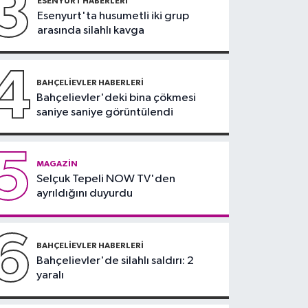
3
ESENYURT HABERLERI
şoförü yaralandı
Esenyurt'ta husumetli iki grup
19:57
Eyüpsultan'da
arasında silahlı kavga
trafikte tartıştığı
sürücünün önünü kesip
4
tehdit eden saldırgana
BAHÇELIEVLER HABERLERI
180 bin lira ceza
Bahçelievler'deki bina çökmesi
saniye saniye görüntülendi
5
MAGAZIN
Selçuk Tepeli NOW TV'den
ayrıldığını duyurdu
6
BAHÇELIEVLER HABERLERI
Bahçelievler'de silahlı saldırı: 2
yaralı