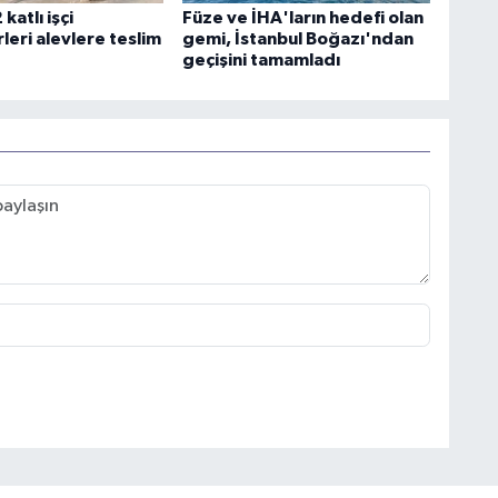
katlı işçi
Füze ve İHA'ların hedefi olan
leri alevlere teslim
gemi, İstanbul Boğazı'ndan
geçişini tamamladı