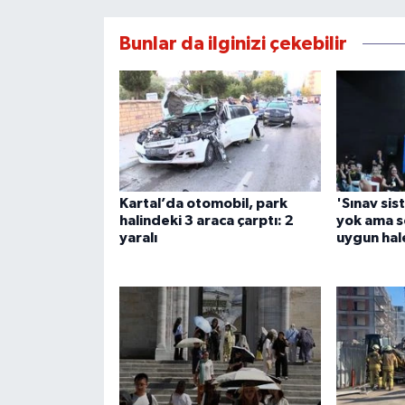
Bunlar da ilginizi çekebilir
Kartal’da otomobil, park
'Sınav sis
halindeki 3 araca çarptı: 2
yok ama s
yaralı
uygun hal