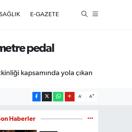
SAĞLIK
E-GAZETE
ometre pedal
kinliği kapsamında yola çıkan
-
+
A
A
Son Haberler