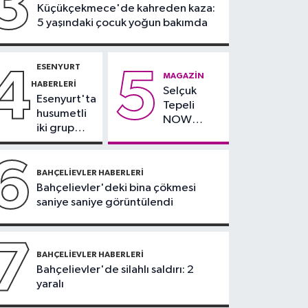
3
Küçükçekmece'de kahreden kaza:
17:00
Tuzla'da 2 katlı
5 yaşındaki çocuk yoğun bakımda
işçi konteynerleri
alevlere teslim oldu
ESENYURT
4
5
MAGAZIN
HABERLERI
Selçuk
Esenyurt'ta
Tepeli
husumetli
NOW
iki grup
TV'den
arasında
ayrıldığını
silahlı
6
duyurdu
kavga
BAHÇELIEVLER HABERLERI
Bahçelievler'deki bina çökmesi
saniye saniye görüntülendi
7
BAHÇELIEVLER HABERLERI
Bahçelievler'de silahlı saldırı: 2
yaralı