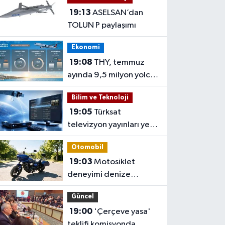
19:13
ASELSAN’dan
TOLUN P paylaşımı
Ekonomi
19:08
THY, temmuz
ayında 9,5 milyon yolcu
taşıdı
Bilim ve Teknoloji
19:05
Türksat
televizyon yayınları yeni
nesil uydulara taşınıyor
Otomobil
19:03
Motosiklet
deneyimi denize
taşınacak
Güncel
19:00
'Çerçeve yasa'
teklifi komisyonda