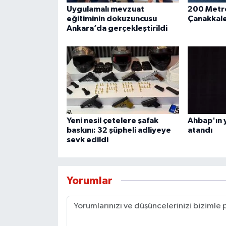
Uygulamalı mevzuat
200 Metre
eğitiminin dokuzuncusu
Çanakkale
Ankara’da gerçekleştirildi
Yeni nesil çetelere şafak
Ahbap'ın 
baskını: 32 şüpheli adliyeye
atandı
sevk edildi
Yorumlar