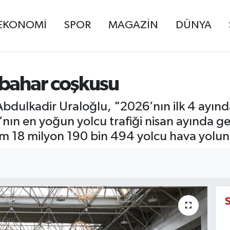
EKONOMİ
SPOR
MAGAZİN
DÜNYA
 bahar coşkusu
dulkadir Uraloğlu, "2026’nın ilk 4 ayınd
6’nın en yoğun yolcu trafiği nisan ayında g
plam 18 milyon 190 bin 494 yolcu hava yolun