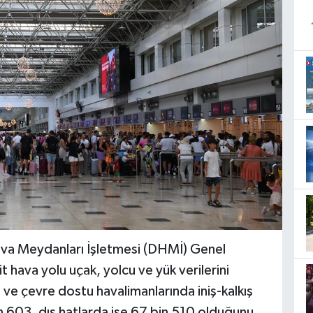
ava Meydanları İşletmesi (DHMİ) Genel
 hava yolu uçak, yolcu ve yük verilerini
ve çevre dostu havalimanlarında iniş-kalkış
in 603, dış hatlarda ise 67 bin 510 olduğunu