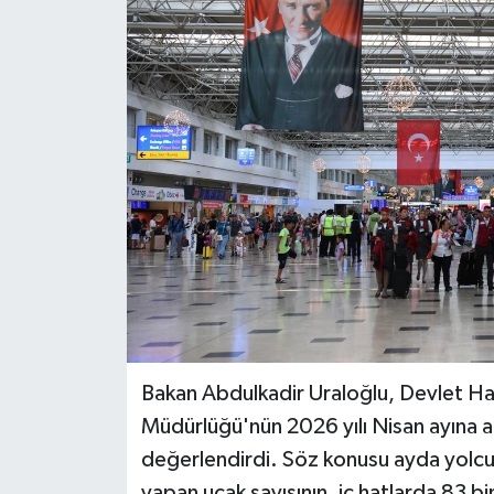
BİLİM VE TEKNOLOJİ
OTOMOBİL
KURUMSAL
Bakan Abdulkadir Uraloğlu, Devlet H
Müdürlüğü'nün 2026 yılı Nisan ayına ait
değerlendirdi. Söz konusu ayda yolcu 
yapan uçak sayısının, iç hatlarda 83 b