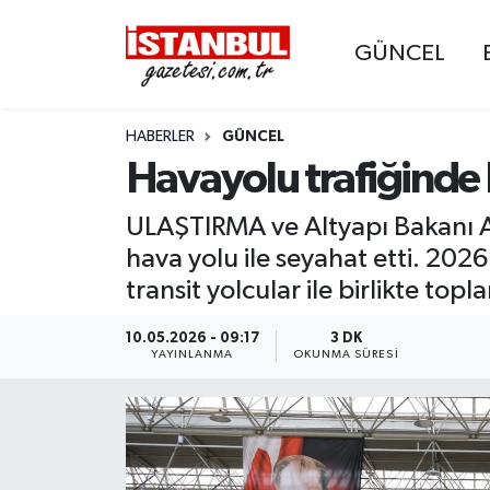
GÜNCEL
GÜNCEL
Nöbetçi Eczaneler
HABERLER
GÜNCEL
EKONOMİ
Hava Durumu
Havayolu trafiğinde
İSTANBUL
Trafik Durumu
ULAŞTIRMA ve Altyapı Bakanı Ab
DÜNYA
Süper Lig Puan Durumu ve Fikstür
hava yolu ile seyahat etti. 202
transit yolcular ile birlikte to
SPOR
Tüm Manşetler
10.05.2026 - 09:17
3 DK
YAYINLANMA
OKUNMA SÜRESI
MAGAZİN
Son Dakika Haberleri
KÜLTÜR SANAT
Haber Arşivi
SAĞLIK