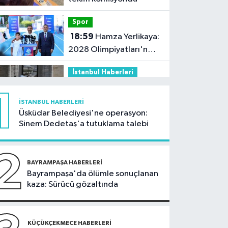
Spor
18:59
Hamza Yerlikaya:
2028 Olimpiyatları'nda
modern pentatlonda
İstanbul Haberleri
büyük başarılar elde
18:44
Kireçburnu Sahili
edeceğiz
1
Antalya plajlarını
İSTANBUL HABERLERI
aratmadı
Üsküdar Belediyesi'ne operasyon:
Güncel
Sinem Dedetaş'a tutuklama talebi
18:43
Bolu Dağı
Tüneli’nde otomobil
2
alev topuna döndü:
BAYRAMPAŞA HABERLERI
Güncel
Bayrampaşa'da ölümle sonuçlanan
Trafik kilitlendi
kaza: Sürücü gözaltında
17:07
İletişim Başkanı
Duran: Mekke Anlaşması
tarihi bir adımdır
İstanbul Haberleri
KÜÇÜKÇEKMECE HABERLERI