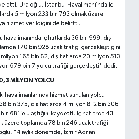
e etti. Uraloğlu, İstanbul Havalimanı’nda iç
tlarda 5 milyon 233 bin 793 olmak üzere
hizmet verildiğini de belirtti.
havalimanında iç hatlarda 36 bin 999, dış
amda 170 bin 928 uçak trafiği gerçekleştiğini
 milyon 165 bin 82, dış hatlarda 20 milyon 513
n 679 bin 7 yolcu trafiği gerçekleşti" dedi.
0,3 MİLYON YOLCU
i havalimanlarında hizmet sunulan yolcu
538 bin 375, dış hatlarda 4 milyon 812 bin 306
n 681’e ulaştığını kaydetti. İç hatlarda 43
ak üzere toplamda 78 bin 246 uçak trafiği
loğlu, “4 aylık dönemde, İzmir Adnan