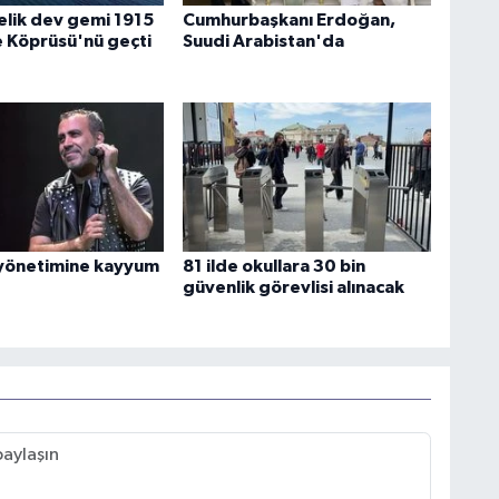
lik dev gemi 1915
Cumhurbaşkanı Erdoğan,
 Köprüsü'nü geçti
Suudi Arabistan'da
yönetimine kayyum
81 ilde okullara 30 bin
güvenlik görevlisi alınacak