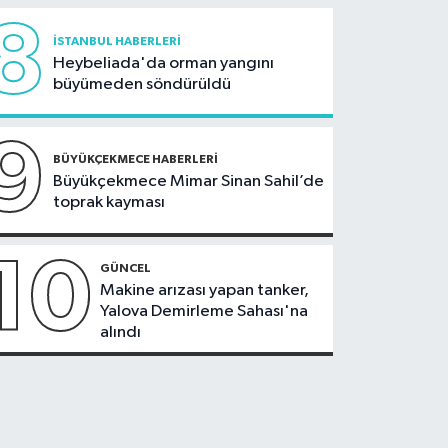
8
İSTANBUL HABERLERI
Heybeliada'da orman yangını
büyümeden söndürüldü
9
BÜYÜKÇEKMECE HABERLERI
Büyükçekmece Mimar Sinan Sahil’de
toprak kayması
10
GÜNCEL
Makine arızası yapan tanker,
Yalova Demirleme Sahası'na
alındı