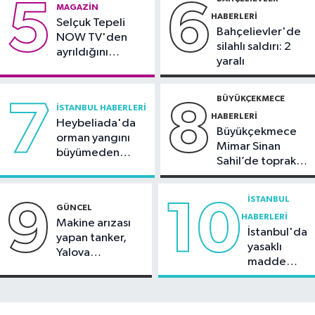
5
6
MAGAZIN
komisyonda
HABERLERI
Selçuk Tepeli
Bahçelievler'de
NOW TV'den
silahlı saldırı: 2
ayrıldığını
yaralı
duyurdu
BÜYÜKÇEKMECE
7
8
İSTANBUL HABERLERI
HABERLERI
Heybeliada'da
Büyükçekmece
orman yangını
Mimar Sinan
büyümeden
Sahil’de toprak
söndürüldü
kayması
İSTANBUL
9
10
GÜNCEL
HABERLERI
Makine arızası
İstanbul'da
yapan tanker,
yasaklı
Yalova
madde
Demirleme
operasyonu
Sahası'na alındı