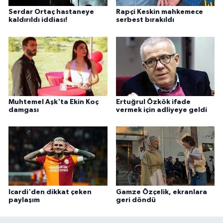
Serdar Ortaç hastaneye
Rapçi Keskin mahkemece
kaldırıldı iddiası!
serbest bırakıldı
Muhtemel Aşk'ta Ekin Koç
Ertuğrul Özkök ifade
damgası
vermek için adliyeye geldi
Icardi'den dikkat çeken
Gamze Özçelik, ekranlara
paylaşım
geri döndü