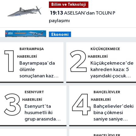
Bilim ve Teknoloji
ceza
19:13
ASELSAN’dan TOLUN P
paylaşımı
Ekonomi
19:08
THY, temmuz ayında 9,5
BAYRAMPAŞA
KÜÇÜKÇEKMECE
1
2
milyon yolcu taşıdı
HABERLERI
HABERLERI
Bayrampaşa'da
Küçükçekmece'de
Bilim ve Teknoloji
ölümle
kahreden kaza: 5
19:05
Türksat televizyon yayınları
sonuçlanan kaza:
yaşındaki çocuk
yeni nesil uydulara taşınıyor
Sürücü
yoğun bakımda
gözaltında
ESENYURT
BAHÇELIEVLER
3
4
Otomobil
HABERLERI
HABERLERI
19:03
Motosiklet deneyimi denize
Esenyurt'ta
Bahçelievler'deki
taşınacak
husumetli iki
bina çökmesi
grup arasında
saniye saniye
Güncel
silahlı kavga
görüntülendi
19:00
'Çerçeve yasa' teklifi
BAHÇELIEVLER