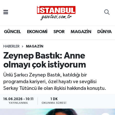
GÜNCEL
Nöbetçi Eczaneler
GÜNCEL
EKONOMİ
SPOR
MAGAZİN
DÜNYA
EKONOMİ
Hava Durumu
İSTANBUL
Trafik Durumu
HABERLER
MAGAZIN
Zeynep Bastık: Anne
DÜNYA
Süper Lig Puan Durumu ve Fikstür
olmayı çok istiyorum
SPOR
Tüm Manşetler
Ünlü Şarkıcı Zeynep Bastık, katıldığı bir
programda kariyeri, özel hayatı ve sevgilisi
MAGAZİN
Son Dakika Haberleri
Serkay Tütüncü ile olan ilişkisi hakkında konuştu.
KÜLTÜR SANAT
Haber Arşivi
16.06.2026 - 10:11
1 DK
YAYINLANMA
OKUNMA SÜRESI
SAĞLIK