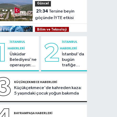
Güncel
21:34
Tersine beyin
göçünde İYTE etkisi
Bilim ve Teknoloji
21:26
İnternet kullanan
İSTANBUL
İSTANBUL
1
2
bireylerin oranı yüzde
HABERLERI
HABERLERI
92,3 oldu
Üsküdar
İstanbul'da
Bilim ve Teknoloji
Belediyesi'ne
bugün
21:23
5G abone sayısı
operasyon:
trafiğe
4 ayda 44,5 milyona
Sinem
dikkat:
ulaştı
Dedetaş'a
Rams Park
3
Kültür Sanat
tutuklama
çevresinde
KÜÇÜKÇEKMECE HABERLERI
talebi
bazı yollar
Küçükçekmece'de kahreden kaza:
21:21
Esenler
kapatılacak
5 yaşındaki çocuk yoğun bakımda
Belediyesi vatandaşları
yazlık sinemada
Sağlık
buluşturuyor
21:17
BAYRAMPAŞA HABERLERI
"Karaciğerim