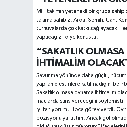
Milli takımın yetenekli bir gruba sahip
takıma sahibiz. Arda, Semih, Can, Kena
turnuvalarda çok katkı sağlayacak. İle
yapacağız” diye konuştu.
“SAKATLIK OLMASA
İHTİMALİM OLACAK
Savunma yönünde daha güçlü, hücum y
yapılan eleştirilere katılmadığını beli
Sakatlık olmasa oynama ihtimalim olac
maçlarda şans vereceğini söylemişti.
iyi tanıyorum. Hoca görev verdi. Oyn
pozisyonu yarattım. Ancak gol olma
olduğunu düşünmüyorum" ifadelerini k