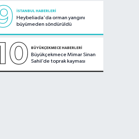
9
İSTANBUL HABERLERI
Heybeliada'da orman yangını
büyümeden söndürüldü
10
BÜYÜKÇEKMECE HABERLERI
Büyükçekmece Mimar Sinan
Sahil’de toprak kayması