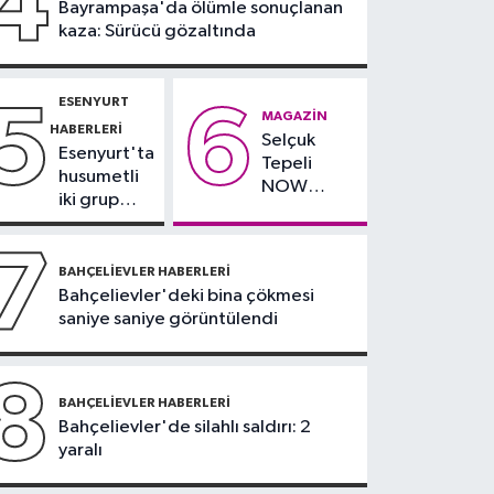
4
Bayrampaşa'da ölümle sonuçlanan
yağlı" demeyin,
kaza: Sürücü gözaltında
önlemini alın
ESENYURT
5
6
MAGAZIN
HABERLERI
Selçuk
Esenyurt'ta
Tepeli
husumetli
NOW
iki grup
TV'den
arasında
ayrıldığını
silahlı
7
duyurdu
kavga
BAHÇELIEVLER HABERLERI
Bahçelievler'deki bina çökmesi
saniye saniye görüntülendi
8
BAHÇELIEVLER HABERLERI
Bahçelievler'de silahlı saldırı: 2
yaralı