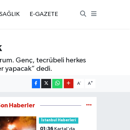
SAĞLIK
E-GAZETE
k
yorum. Genç, tecrübeli herkes
er yapacak” dedi.
-
+
A
A
Son Haberler
İstanbul Haberleri
01:36
Kartal'da