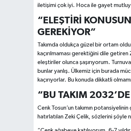
iletişimi çok iyi. Hoca ile gayet mutlu
“ELEŞTİRİ KONUSU
GEREKİYOR”
Takımda oldukça güzel bir ortam olduğ
kaçırılmaması gerektiğini dile getiren
eleştiriler olunca şaşırıyorum. Turnuv
bunlar yanlış. Ülkemiz için burada mü
kaçırıyorlar. Bu konuda dikkatli olma
“BU TAKIM 2032’DE 
Cenk Tosun’un takımın potansiyelinin 
hatırlatılan Zeki Çelik, sözlerini şöyle 
“Cenk ağabeye katılıyorum. 6-7 yıldı