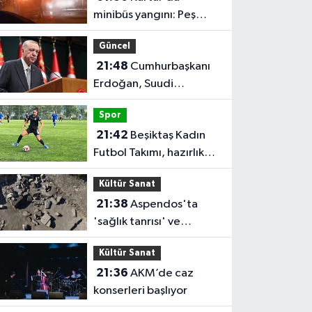
minibüs yangını: Peş
peşe patlamalar paniğe
Güncel
neden oldu
21:48
Cumhurbaşkanı
Erdoğan, Suudi
Arabistan'ı ziyaret
Spor
edecek
21:42
Beşiktaş Kadın
Futbol Takımı, hazırlık
maçında FOMGET'i 3-1
Kültür Sanat
mağlup etti
21:38
Aspendos'ta
'sağlık tanrısı' ve
oğlunun heykeli bulundu
Kültür Sanat
21:36
AKM’de caz
konserleri başlıyor