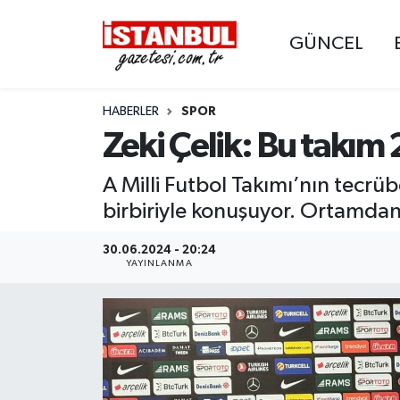
GÜNCEL
GÜNCEL
Nöbetçi Eczaneler
HABERLER
SPOR
EKONOMİ
Hava Durumu
Zeki Çelik: Bu takım 
İSTANBUL
Trafik Durumu
A Milli Futbol Takımı’nın tecrüb
DÜNYA
Süper Lig Puan Durumu ve Fikstür
birbiriyle konuşuyor. Ortamda
SPOR
Tüm Manşetler
30.06.2024 - 20:24
YAYINLANMA
MAGAZİN
Son Dakika Haberleri
KÜLTÜR SANAT
Haber Arşivi
SAĞLIK