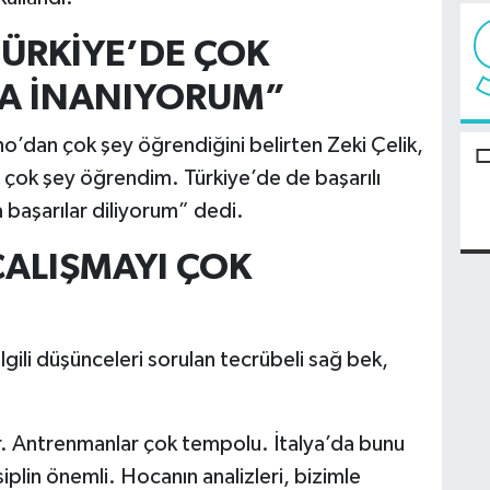
ÜRKİYE’DE ÇOK
NA İNANIYORUM”
ho’dan çok şey öğrendiğini belirten Zeki Çelik,
çok şey öğrendim. Türkiye’de de başarılı
başarılar diliyorum” dedi.
ÇALIŞMAYI ÇOK
lgili düşünceleri sorulan tecrübeli sağ bek,
r. Antrenmanlar çok tempolu. İtalya’da bunu
plin önemli. Hocanın analizleri, bizimle