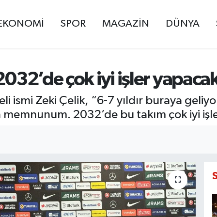
EKONOMİ
SPOR
MAGAZİN
DÜNYA
2032’de çok iyi işler yapaca
eli ismi Zeki Çelik, “6-7 yıldır buraya geli
n memnunum. 2032’de bu takım çok iyi işl