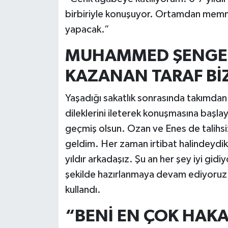
birbiriyle konuşuyor. Ortamdan memnu
yapacak.”
MUHAMMED ŞENGEZ
KAZANAN TARAF Bİ
Yaşadığı sakatlık sonrasında takımda
dileklerini ileterek konuşmasına ba
geçmiş olsun. Ozan ve Enes de talihsiz
geldim. Her zaman irtibat halindeydik.
yıldır arkadaşız. Şu an her şey iyi gidi
şekilde hazırlanmaya devam ediyoruz. İ
kullandı.
“BENİ EN ÇOK HAK