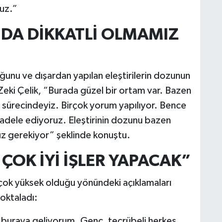
yuz.”
NDA DİKKATLİ OLMAMIZ
unu ve dışardan yapılan eleştirilerin dozunun
 Zeki Çelik, “Burada güzel bir ortam var. Bazen
a sürecindeyiz. Birçok yorum yapılıyor. Bence
cadele ediyoruz. Eleştirinin dozunu bazen
mız gerekiyor” şeklinde konuştu.
ÇOK İYİ İŞLER YAPACAK”
çok yüksek olduğu yönündeki açıklamaları
noktaladı:
r buraya geliyorum. Genç, tecrübeli herkes