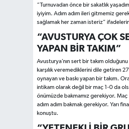
“Turnuvadan önce bir sakatlık yaşadım
iyiyim. Adım adım ileri gitmemiz gerek
sağlamak her zaman isteriz” ifadelerini
“AVUSTURYA ÇOK S
YAPAN BİR TAKIM”
Avusturya’nın sert bir takım olduğunu
karşılık veremediklerini dile getiren 
oynayan ve baskı yapan bir takım. Ora
intikam olarak değil bir maç 1-0 da ol
önümüzde bakmamız gerekiyor. Maç m
adım adım bakmak gerekiyor. Yarı fina
konuştu.
“YETENEKLİ BİR G