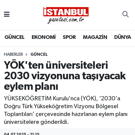
GÜNCEL
Nöbetçi Eczaneler
GÜNCEL
EKONOMİ
SPOR
MAGAZİN
DÜNYA
EKONOMİ
Hava Durumu
İSTANBUL
Trafik Durumu
HABERLER
GÜNCEL
YÖK'ten üniversiteleri
DÜNYA
Süper Lig Puan Durumu ve Fikstür
2030 vizyonuna taşıyacak
eylem planı
SPOR
Tüm Manşetler
YÜKSEKÖĞRETİM Kurulu'nca (YÖK), '2030'a
MAGAZİN
Son Dakika Haberleri
Doğru Türk Yükseköğretim Vizyonu Bölgesel
Toplantıları' çerçevesinde hazırlanan eylem planı
KÜLTÜR SANAT
Haber Arşivi
üniversitelere gönderildi.
SAĞLIK
04.07.2025 - 21:15