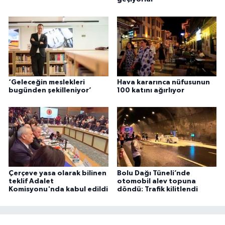
‘Geleceğin meslekleri
Hava kararınca nüfusunun
bugünden şekilleniyor’
100 katını ağırlıyor
Çerçeve yasa olarak bilinen
Bolu Dağı Tüneli’nde
teklif Adalet
otomobil alev topuna
Komisyonu'nda kabul edildi
döndü: Trafik kilitlendi