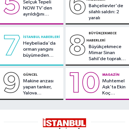
5
6
Selçuk Tepeli
sonuçları belli oldu
Bahçelievler'de
NOW TV'den
silahlı saldırı: 2
ayrıldığını
yaralı
duyurdu
BÜYÜKÇEKMECE
7
8
İSTANBUL HABERLERI
HABERLERI
Heybeliada'da
Büyükçekmece
orman yangını
Mimar Sinan
büyümeden
Sahil’de toprak
söndürüldü
kayması
9
10
GÜNCEL
MAGAZIN
Makine arızası
Muhtemel
yapan tanker,
Aşk'ta Ekin
Yalova
Koç
Demirleme
damgası
Sahası'na alındı