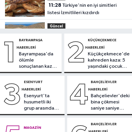
11:28
Türkiye'nin en iyi simitleri
listesi İzmitlileri kızdırdı
Güncel
11:22
Adadan, adaya denizin
BAYRAMPAŞA
KÜÇÜKÇEKMECE
1
2
içinden yürüyerek geçiyorlar
HABERLERI
HABERLERI
Bayrampaşa'da
Küçükçekmece'de
Güncel
ölümle
kahreden kaza: 5
11:16
‘Geleceğin meslekleri
sonuçlanan kaza:
yaşındaki çocuk
bugünden şekilleniyor’
Sürücü
yoğun bakımda
gözaltında
ESENYURT
BAHÇELIEVLER
3
4
Sağlık
HABERLERI
HABERLERI
10:45
Aşırı sıcakta bakımsız klima
Esenyurt'ta
Bahçelievler'deki
yangınlara neden olabilir
husumetli iki
bina çökmesi
grup arasında
saniye saniye
Spor
silahlı kavga
görüntülendi
10:42
TAYK-Eker Olympos Regatta
BAHÇELIEVLER
MAGAZIN
Yelken Yarışları'nda ilk günün
HABERLERI