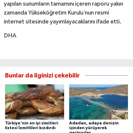
yapılan sunumların tamamını içeren raporu yakın
zamanda Yükseköğretim Kurulu’nun resmi
internet sitesinde yayımlayacaklarını ifade etti.
DHA
Bunlar da ilginizi çekebilir
Türkiye'nin en iyi simitleri
Adadan, adaya denizin
listesi İzmitlileri kızdırdı
içinden yürüyerek
geçiyorlar