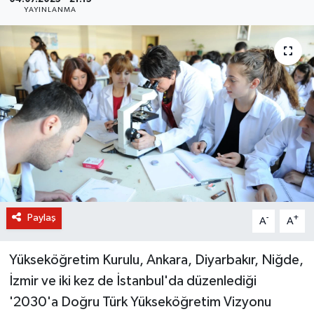
YAYINLANMA
BİLİM VE TEKNOLOJİ
OTOMOBİL
KURUMSAL
Paylaş
-
+
A
A
Yükseköğretim Kurulu, Ankara, Diyarbakır, Niğde,
İzmir ve iki kez de İstanbul'da düzenlediği
'2030'a Doğru Türk Yükseköğretim Vizyonu