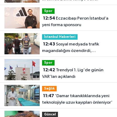
Spor
12:54
Eczacıbaşı Peron İstanbul’a
yeni forma sponsoru
İstanbul Haberleri
12:43
Sosyal medyada trafik
magandalığını özendirdi,
ehliyetinden oldu: 72 bin lira ceza
Spor
12:42
Trendyol 1. Lig'de günün
VAR'ları açıklandı
Sağlık
11:47
'Damar tıkanıklıklarında yeni
teknolojiyle uzuv kayıpları önleniyor'
Güncel