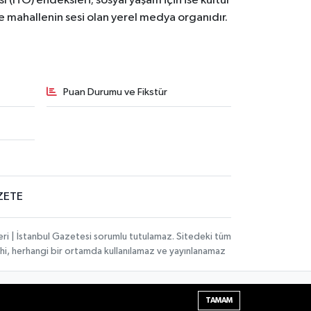
ı (İTO) endeksleri; sosyal yaşam için ise kültür
ve mahallenin sesi olan yerel medya organıdır.
Puan Durumu ve Fikstür
ZETE
eri | İstanbul Gazetesi sorumlu tutulamaz. Sitedeki tüm
 dahi, herhangi bir ortamda kullanılamaz ve yayınlanamaz
Haber Yazılımı:
TE Bilişim
| Copyright © 2026
TAMAM