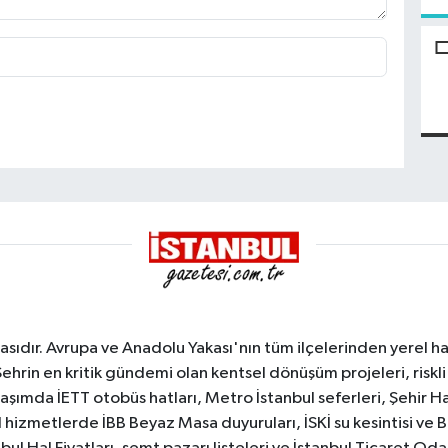
sıdır. Avrupa ve Anadolu Yakası'nın tüm ilçelerinden yerel hab
Şehrin en kritik gündemi olan kentsel dönüşüm projeleri, riskli 
aşımda İETT otobüs hatları, Metro İstanbul seferleri, Şehir Hat
 hizmetlerde İBB Beyaz Masa duyuruları, İSKİ su kesintisi ve 