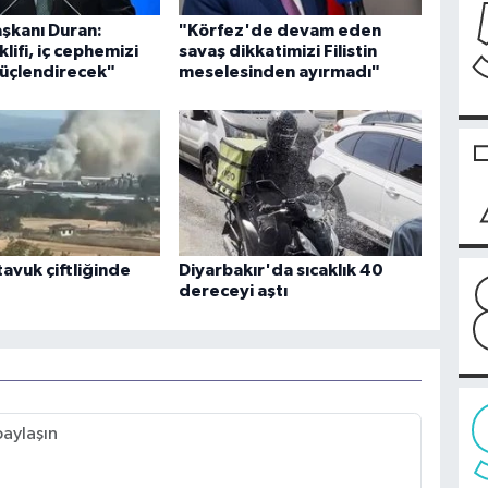
aşkanı Duran:
"Körfez'de devam eden
lifi, iç cephemizi
savaş dikkatimizi Filistin
üçlendirecek"
meselesinden ayırmadı"
avuk çiftliğinde
Diyarbakır'da sıcaklık 40
dereceyi aştı