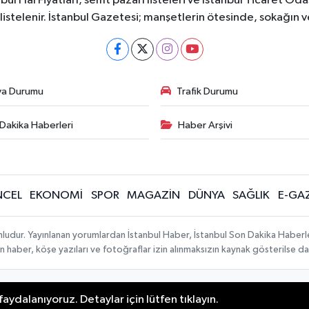
bul Hal Fiyatları, semt pazarı listeleri ve İstanbul Ticaret Odas
listelenir. İstanbul Gazetesi; manşetlerin ötesinde, sokağın 
va Durumu
Trafik Durumu
Dakika Haberleri
Haber Arşivi
CEL
EKONOMİ
SPOR
MAGAZİN
DÜNYA
SAĞLIK
E-GA
mludur. Yayınlanan yorumlardan İstanbul Haber, İstanbul Son Dakika Haberl
lanan haber, köşe yazıları ve fotoğraflar izin alınmaksızın kaynak gösterilse
aydalanıyoruz. Detaylar için lütfen tıklayın.