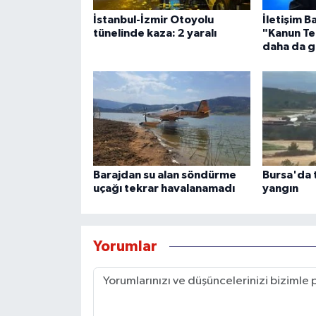
İstanbul-İzmir Otoyolu
İletişim B
tünelinde kaza: 2 yaralı
"Kanun Tek
daha da g
Barajdan su alan söndürme
Bursa'da t
uçağı tekrar havalanamadı
yangın
Yorumlar