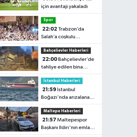
için avantajı yakaladı
Spor
22:02
Trabzon’da
Salah’a coşkulu
karşılama
Bahçelievler Haberleri
22:00
Bahçelievler’de
tahliye edilen bina
çöktü
İstanbul Haberleri
21:59
İstanbul
Boğazı'nda arızalanan
gemi çekildi; trafik
Maltepe Haberleri
yeniden açıldı
21:57
Maltepespor
Başkanı Ildırı'nın emlak
dükkanı kurşunlandı: 1