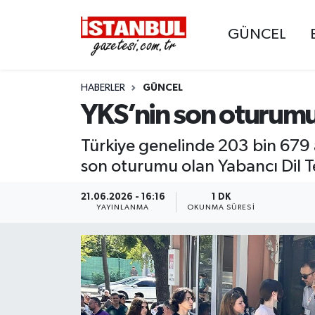
GÜNCEL
GÜNCEL
Nöbetçi Eczaneler
HABERLER
GÜNCEL
EKONOMİ
Hava Durumu
YKS’nin son oturumu
İSTANBUL
Trafik Durumu
Türkiye genelinde 203 bin 679
DÜNYA
Süper Lig Puan Durumu ve Fikstür
son oturumu olan Yabancı Dil Tes
SPOR
Tüm Manşetler
21.06.2026 - 16:16
1 DK
YAYINLANMA
OKUNMA SÜRESI
MAGAZİN
Son Dakika Haberleri
KÜLTÜR SANAT
Haber Arşivi
SAĞLIK