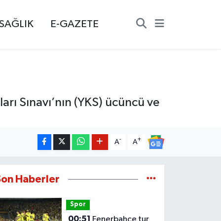
SAĞLIK
E-GAZETE
rı Sınavı’nın (YKS) ücüncü ve
-
+
A
A
Son Haberler
Spor
00:51
Fenerbahçe tur