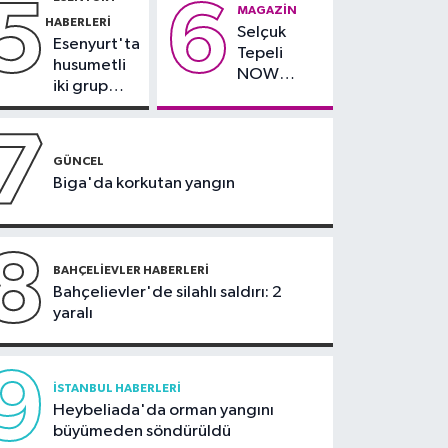
5
6
çevresinde
teslim
MAGAZIN
Olympos Regatta için
HABERLERI
bazı yollar
alındı
Selçuk
geri sayım başladı
Esenyurt'ta
kapatılacak
Tepeli
husumetli
NOW
iki grup
TV'den
arasında
ayrıldığını
silahlı
7
duyurdu
kavga
GÜNCEL
Biga'da korkutan yangın
8
BAHÇELIEVLER HABERLERI
Bahçelievler'de silahlı saldırı: 2
yaralı
9
İSTANBUL HABERLERI
Heybeliada'da orman yangını
büyümeden söndürüldü