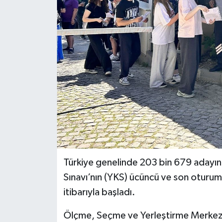
BİLİM VE TEKNOLOJİ
OTOMOBİL
KURUMSAL
Türkiye genelinde 203 bin 679 adayı
Sınavı’nın (YKS) ücüncü ve son oturum
itibarıyla başladı.
Ölçme, Seçme ve Yerleştirme Merkez