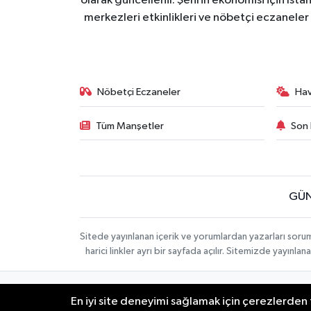
olarak güncellenir. Şehrin ekonomisi için İstan
merkezleri etkinlikleri ve nöbetçi eczaneler 
Nöbetçi Eczaneler
Ha
Tüm Manşetler
Son 
GÜN
Sitede yayınlanan içerik ve yorumlardan yazarları soru
harici linkler ayrı bir sayfada açılır. Sitemizde yayın
İletişim
Künye
KURUMSAL
En iyi site deneyimi sağlamak için çerezlerden f