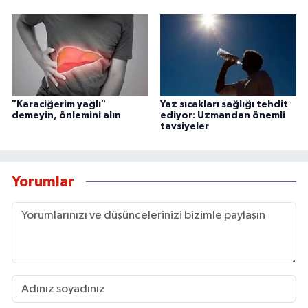
"Karaciğerim yağlı"
Yaz sıcakları sağlığı tehdit
demeyin, önlemini alın
ediyor: Uzmandan önemli
tavsiyeler
Yorumlar