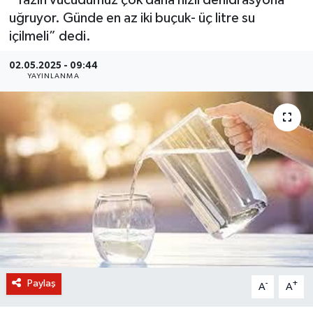
uğruyor. Günde en az iki buçuk- üç litre su
BİLİM VE TEKNOLOJİ
içilmeli” dedi.
OTOMOBİL
02.05.2025 - 09:44
YAYINLANMA
KURUMSAL
Paylaş
-
+
A
A