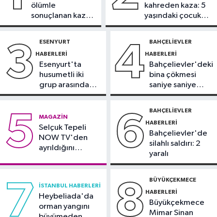
ölümle
kahreden kaza: 5
11:16
‘Geleceğin meslekleri
sonuçlanan kaza:
yaşındaki çocuk
bugünden şekilleniyor’
Sürücü
yoğun bakımda
gözaltında
ESENYURT
BAHÇELIEVLER
3
4
Sağlık
HABERLERI
HABERLERI
10:45
Aşırı sıcakta bakımsız klima
Esenyurt'ta
Bahçelievler'deki
yangınlara neden olabilir
husumetli iki
bina çökmesi
grup arasında
saniye saniye
Spor
silahlı kavga
görüntülendi
10:42
TAYK-Eker Olympos Regatta
BAHÇELIEVLER
5
6
MAGAZIN
Yelken Yarışları'nda ilk günün
HABERLERI
Selçuk Tepeli
sonuçları belli oldu
Bahçelievler'de
NOW TV'den
silahlı saldırı: 2
ayrıldığını
yaralı
duyurdu
BÜYÜKÇEKMECE
7
8
İSTANBUL HABERLERI
HABERLERI
Heybeliada'da
Büyükçekmece
orman yangını
Mimar Sinan
büyümeden