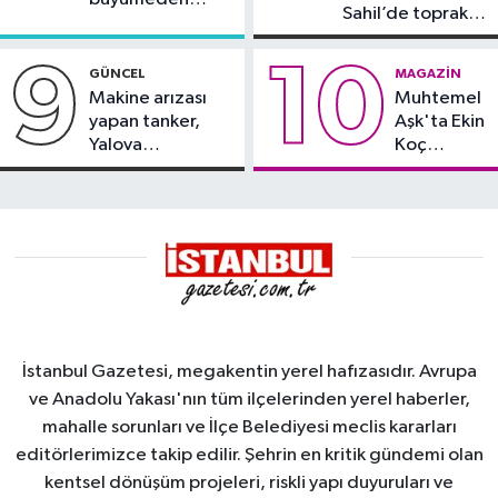
Sahil’de toprak
söndürüldü
kayması
9
10
GÜNCEL
MAGAZIN
Makine arızası
Muhtemel
yapan tanker,
Aşk'ta Ekin
Yalova
Koç
Demirleme
damgası
Sahası'na alındı
İstanbul Gazetesi, megakentin yerel hafızasıdır. Avrupa
ve Anadolu Yakası'nın tüm ilçelerinden yerel haberler,
mahalle sorunları ve İlçe Belediyesi meclis kararları
editörlerimizce takip edilir. Şehrin en kritik gündemi olan
kentsel dönüşüm projeleri, riskli yapı duyuruları ve