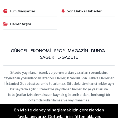
Tüm Manşetler
Son Dakika Haberleri
Haber Arşivi
GÜNCEL
EKONOMİ
SPOR
MAGAZİN
DÜNYA
SAĞLIK
E-GAZETE
Sitede yayınlanan içerik ve yorumlardan yazarları sorumludur.
Yayınlanan yorumlardan İstanbul Haber, İstanbul Son Dakika Haberleri
| İstanbul Gazetesi sorumlu tutulamaz. Sitedeki tüm harici linkler ayrı
bir sayfada açılır. Sitemizde yayınlanan haber, köşe yazıları ve
fotoğraflar izin alınmaksızın kaynak gösterilse dahi, herhangi bir
ortamda kullanılamaz ve yayınlanamaz
En iyi site deneyimi sağlamak için çerezlerden
İletişim
Künye
faydalanıyoruz. Detaylar için lütfen tıklayın.
Haber Yazılımı:
TE Bilişim
|