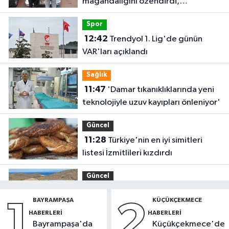
magandalığını özendirdi,
ehliyetinden oldu: 72 bin lira ceza
Spor
12:42
Trendyol 1. Lig'de günün
VAR'ları açıklandı
Sağlık
11:47
'Damar tıkanıklıklarında yeni
teknolojiyle uzuv kayıpları önleniyor'
Güncel
11:28
Türkiye'nin en iyi simitleri
listesi İzmitlileri kızdırdı
Güncel
11:22
Adadan, adaya denizin
BAYRAMPAŞA
KÜÇÜKÇEKMECE
1
2
içinden yürüyerek geçiyorlar
HABERLERI
HABERLERI
Bayrampaşa'da
Küçükçekmece'de
Güncel