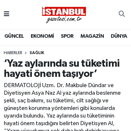
GÜNCEL
Nöbetçi Eczaneler
GÜNCEL
EKONOMİ
SPOR
MAGAZİN
DÜNYA
EKONOMİ
Hava Durumu
İSTANBUL
Trafik Durumu
HABERLER
SAĞLIK
‘Yaz aylarında su tüketimi
DÜNYA
Süper Lig Puan Durumu ve Fikstür
hayati önem taşıyor’
SPOR
Tüm Manşetler
DERMATOLOJİ Uzm. Dr. Makbule Dündar ve
Diyetisyen Asya Naz Al yaz aylarında beslenme
MAGAZİN
Son Dakika Haberleri
şekli, saç bakımı, su tüketimi, cilt sağlığı ve
güneşten korunma yöntemleri gibi konularda
KÜLTÜR SANAT
Haber Arşivi
uyarıda bulundu. Yaz aylarında su tüketiminin
hayati önem taşıdığını belirten Diyetisyen Al,
SAĞLIK
“Yazın vücudumuz çok daha hızlı dehidrasyona