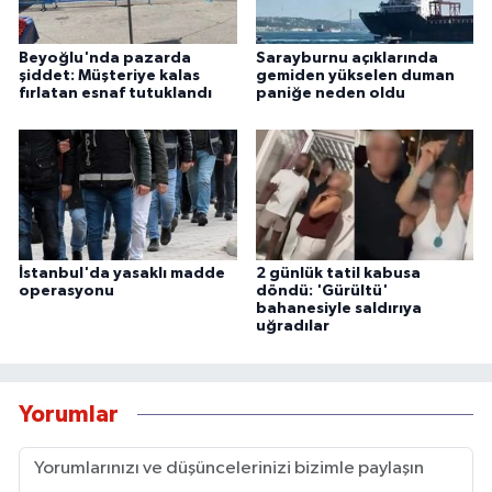
Beyoğlu'nda pazarda
Sarayburnu açıklarında
şiddet: Müşteriye kalas
gemiden yükselen duman
fırlatan esnaf tutuklandı
paniğe neden oldu
İstanbul'da yasaklı madde
2 günlük tatil kabusa
operasyonu
döndü: 'Gürültü'
bahanesiyle saldırıya
uğradılar
Yorumlar