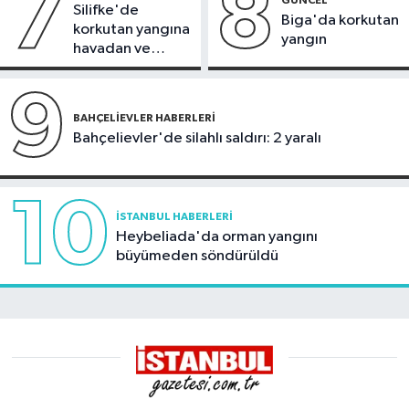
7
8
Silifke'de
Biga'da korkutan
korkutan yangına
yangın
havadan ve
karadan
müdahale
9
BAHÇELIEVLER HABERLERI
Bahçelievler'de silahlı saldırı: 2 yaralı
10
İSTANBUL HABERLERI
Heybeliada'da orman yangını
büyümeden söndürüldü