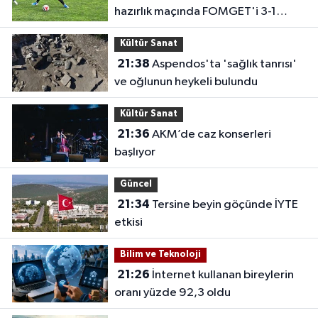
hazırlık maçında FOMGET'i 3-1
mağlup etti
Kültür Sanat
21:38
Aspendos'ta 'sağlık tanrısı'
ve oğlunun heykeli bulundu
Kültür Sanat
21:36
AKM’de caz konserleri
başlıyor
Güncel
21:34
Tersine beyin göçünde İYTE
etkisi
Bilim ve Teknoloji
21:26
İnternet kullanan bireylerin
oranı yüzde 92,3 oldu