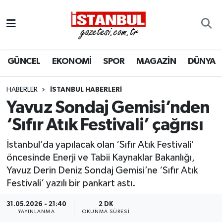
GÜNCEL
Nöbetçi Eczaneler
GÜNCEL
EKONOMİ
SPOR
MAGAZİN
DÜNYA
EKONOMİ
Hava Durumu
İSTANBUL
Trafik Durumu
HABERLER
İSTANBUL HABERLERI
Yavuz Sondaj Gemisi’nden
DÜNYA
Süper Lig Puan Durumu ve Fikstür
‘Sıfır Atık Festivali’ çağrısı
SPOR
Tüm Manşetler
İstanbul’da yapılacak olan ‘Sıfır Atık Festivali’
öncesinde Enerji ve Tabii Kaynaklar Bakanlığı,
MAGAZİN
Son Dakika Haberleri
Yavuz Derin Deniz Sondaj Gemisi’ne ‘Sıfır Atık
Festivali’ yazılı bir pankart astı.
KÜLTÜR SANAT
Haber Arşivi
31.05.2026 - 21:40
2 DK
YAYINLANMA
OKUNMA SÜRESI
SAĞLIK