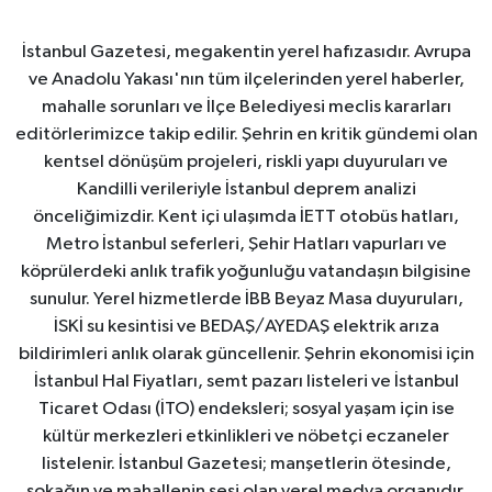
İstanbul Gazetesi, megakentin yerel hafızasıdır. Avrupa
ve Anadolu Yakası'nın tüm ilçelerinden yerel haberler,
mahalle sorunları ve İlçe Belediyesi meclis kararları
editörlerimizce takip edilir. Şehrin en kritik gündemi olan
kentsel dönüşüm projeleri, riskli yapı duyuruları ve
Kandilli verileriyle İstanbul deprem analizi
önceliğimizdir. Kent içi ulaşımda İETT otobüs hatları,
Metro İstanbul seferleri, Şehir Hatları vapurları ve
köprülerdeki anlık trafik yoğunluğu vatandaşın bilgisine
sunulur. Yerel hizmetlerde İBB Beyaz Masa duyuruları,
İSKİ su kesintisi ve BEDAŞ/AYEDAŞ elektrik arıza
bildirimleri anlık olarak güncellenir. Şehrin ekonomisi için
İstanbul Hal Fiyatları, semt pazarı listeleri ve İstanbul
Ticaret Odası (İTO) endeksleri; sosyal yaşam için ise
kültür merkezleri etkinlikleri ve nöbetçi eczaneler
listelenir. İstanbul Gazetesi; manşetlerin ötesinde,
sokağın ve mahallenin sesi olan yerel medya organıdır.