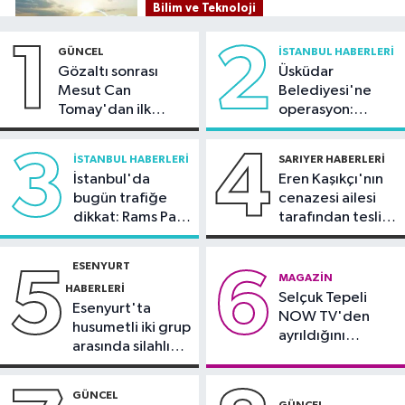
Bilim ve Teknoloji
21:23
5G abone sayısı 4 ayda 44,5
1
2
GÜNCEL
İSTANBUL HABERLERI
milyona ulaştı
Gözaltı sonrası
Üsküdar
Mesut Can
Belediyesi'ne
Kültür Sanat
Tomay'dan ilk
operasyon:
21:21
Esenler Belediyesi
açıklama
Sinem Dedetaş'a
vatandaşları yazlık sinemada
tutuklama talebi
3
4
İSTANBUL HABERLERI
SARIYER HABERLERI
buluşturuyor
İstanbul'da
Eren Kaşıkçı'nın
Sağlık
bugün trafiğe
cenazesi ailesi
21:17
"Karaciğerim yağlı"
dikkat: Rams Park
tarafından teslim
demeyin, önlemini alın
çevresinde bazı
alındı
yollar kapatılacak
ESENYURT
5
6
Spor
MAGAZIN
HABERLERI
Selçuk Tepeli
21:10
Trabzonspor'da Salah
Esenyurt'ta
NOW TV'den
yaklaşık 30 bin taraftar önünde imza
husumetli iki grup
ayrıldığını
attı
arasında silahlı
duyurdu
kavga
GÜNCEL
GÜNCEL