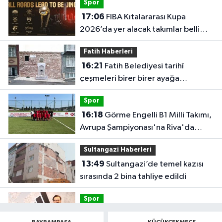
Spor
17:06
FIBA Kıtalararası Kupa
2026’da yer alacak takımlar belli
oldu
Fatih Haberleri
16:21
Fatih Belediyesi tarihî
çeşmeleri birer birer ayağa
kaldırıyor
Spor
16:18
Görme Engelli B1 Milli Takımı,
Avrupa Şampiyonası'na Riva'da
hazırlanıyor
Sultangazi Haberleri
13:49
Sultangazi’de temel kazısı
sırasında 2 bina tahliye edildi
Spor
12:54
Eczacıbaşı Peron İstanbul’a