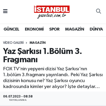
GÜNCEL
Nöbetçi Eczaneler
GÜNCEL
EKONOMİ
SPOR
MAGAZİN
DÜNYA
EKONOMİ
Hava Durumu
İSTANBUL
Trafik Durumu
VIDEO GALERI
MAGAZİN
Yaz Şarkısı 1.Bölüm 3.
DÜNYA
Süper Lig Puan Durumu ve Fikstür
Fragmanı
SPOR
Tüm Manşetler
FOX TV'nin yepyeni dizisi Yaz Şarkısı'nın
1.bölüm 3.fragmanı yayınlandı. Peki Yaz Şarkısı
MAGAZİN
Son Dakika Haberleri
dizisinin konusu ne? Yaz Şarkısı oyuncu
kadrosunda kimler yer alıyor? İşte detaylar...
KÜLTÜR SANAT
Haber Arşivi
06.07.2023 - 08:58
YAYINLANMA
SAĞLIK