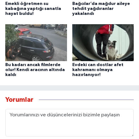
Emekli öğretmen su
Bağcılar’da mağdur aileye
kabağına yaptığı sanatla
tehdit yağdıranlar
hayat buldu!
yakalandı
Bu kadarı ancak filmlerde
Evdeki can dostlar afet
olur! Kendi aracının altında
kahramanı olmaya
kaldı
hazırlanıyor!
Yorumlar