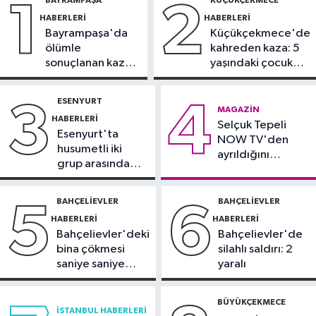
BAYRAMPAŞA
KÜÇÜKÇEKMECE
1
2
yeni forma sponsoru
HABERLERI
HABERLERI
Bayrampaşa'da
Küçükçekmece'de
İstanbul Haberleri
ölümle
kahreden kaza: 5
12:43
Sosyal medyada trafik
sonuçlanan kaza:
yaşındaki çocuk
magandalığını özendirdi,
Sürücü
yoğun bakımda
ehliyetinden oldu: 72 bin lira ceza
gözaltında
ESENYURT
3
4
Spor
MAGAZIN
HABERLERI
12:42
Selçuk Tepeli
Trendyol 1. Lig'de günün
Esenyurt'ta
NOW TV'den
VAR'ları açıklandı
husumetli iki
ayrıldığını
grup arasında
duyurdu
Sağlık
silahlı kavga
11:47
'Damar tıkanıklıklarında yeni
BAHÇELIEVLER
BAHÇELIEVLER
5
6
teknolojiyle uzuv kayıpları önleniyor'
HABERLERI
HABERLERI
Bahçelievler'deki
Bahçelievler'de
bina çökmesi
silahlı saldırı: 2
saniye saniye
yaralı
görüntülendi
BÜYÜKÇEKMECE
İSTANBUL HABERLERI