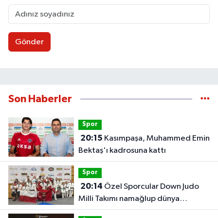
Gönder
Son Haberler
Spor
20:15
Kasımpaşa, Muhammed Emin
Bektaş'ı kadrosuna kattı
Spor
20:14
Özel Sporcular Down Judo
Milli Takımı namağlup dünya
şampiyonu