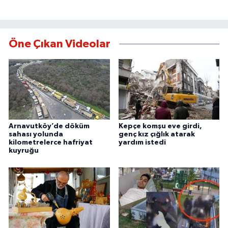
Öne Çıkan Videolar
Arnavutköy’de döküm
Kepçe komşu eve girdi,
sahası yolunda
genç kız çığlık atarak
kilometrelerce hafriyat
yardım istedi
kuyruğu