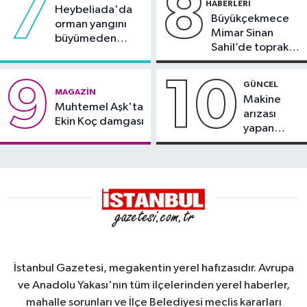
7
8
HABERLERI
Heybeliada'da
Büyükçekmece
orman yangını
Mimar Sinan
büyümeden
Sahil’de toprak
söndürüldü
kayması
9
10
GÜNCEL
MAGAZIN
Makine
Muhtemel Aşk'ta
arızası
Ekin Koç damgası
yapan
tanker,
Yalova
Demirleme
Sahası'na
alındı
İstanbul Gazetesi, megakentin yerel hafızasıdır. Avrupa
ve Anadolu Yakası'nın tüm ilçelerinden yerel haberler,
mahalle sorunları ve İlçe Belediyesi meclis kararları