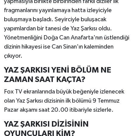
yapmasıyla birlikte birbirinden farklı diziler ilk
fragmanlarını yayınlamaya hatta izleyiciyle
buluşmaya başladı. Seyirciyle buluşacak
yapımlardan bir tanesi de Yaz Şarkısı oldu.
Yönetmenliğini Doğa Can Anafarta'nın üstlendiği
dizinin hikayesi ise Can Sinan'ın kaleminden
çıkıyor.
YAZ ŞARKISI YENİ BÖLÜM NE
ZAMAN SAAT KAÇTA?
Fox TV ekranlarında büyük beğeniyle izlenecek
olan Yaz Şarkısı dizisinin ilk bölümü 9 Temmuz
Pazar akşamı saat 20.00 itibariyle sizlerle.
YAZ ŞARKISI DİZİSİNİN
OYUNCULARI KİM?