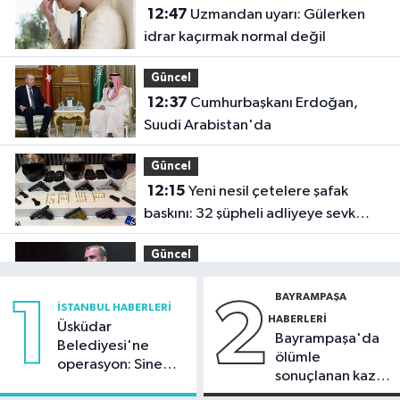
12:47
Uzmandan uyarı: Gülerken
idrar kaçırmak normal değil
Güncel
12:37
Cumhurbaşkanı Erdoğan,
Suudi Arabistan'da
Güncel
12:15
Yeni nesil çetelere şafak
baskını: 32 şüpheli adliyeye sevk
edildi
Güncel
11:54
Ahbap'ın yönetimine kayyum
BAYRAMPAŞA
1
2
atandı
İSTANBUL HABERLERI
HABERLERI
Üsküdar
Bayrampaşa'da
İstanbul Haberleri
Belediyesi'ne
ölümle
operasyon: Sinem
11:29
Füze ve İHA'ların hedefi olan
sonuçlanan kaza:
Dedetaş'a
gemi, İstanbul Boğazı'ndan geçişini
Sürücü