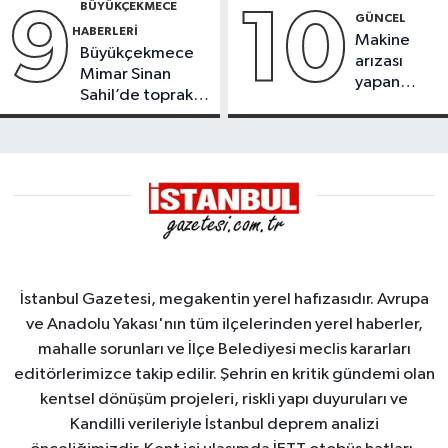
BÜYÜKÇEKMECE
9
10
GÜNCEL
HABERLERI
Makine
Büyükçekmece
arızası
Mimar Sinan
yapan
Sahil’de toprak
tanker,
kayması
Yalova
Demirleme
Sahası'na
alındı
İstanbul Gazetesi, megakentin yerel hafızasıdır. Avrupa
ve Anadolu Yakası'nın tüm ilçelerinden yerel haberler,
mahalle sorunları ve İlçe Belediyesi meclis kararları
editörlerimizce takip edilir. Şehrin en kritik gündemi olan
kentsel dönüşüm projeleri, riskli yapı duyuruları ve
Kandilli verileriyle İstanbul deprem analizi