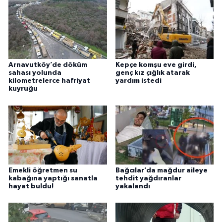
Arnavutköy’de döküm
Kepçe komşu eve girdi,
sahası yolunda
genç kız çığlık atarak
kilometrelerce hafriyat
yardım istedi
kuyruğu
Emekli öğretmen su
Bağcılar’da mağdur aileye
kabağına yaptığı sanatla
tehdit yağdıranlar
hayat buldu!
yakalandı