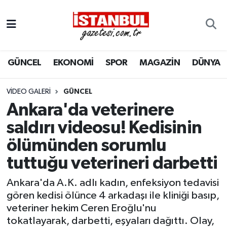
GÜNCEL
Nöbetçi Eczaneler
GÜNCEL
EKONOMİ
SPOR
MAGAZİN
DÜNYA
EKONOMİ
Hava Durumu
İSTANBUL
Trafik Durumu
VIDEO GALERI
GÜNCEL
Ankara'da veterinere
DÜNYA
Süper Lig Puan Durumu ve Fikstür
saldırı videosu! Kedisinin
ölümünden sorumlu
SPOR
Tüm Manşetler
tuttuğu veterineri darbetti
MAGAZİN
Son Dakika Haberleri
Ankara'da A.K. adlı kadın, enfeksiyon tedavisi
KÜLTÜR SANAT
Haber Arşivi
gören kedisi ölünce 4 arkadaşı ile kliniği basıp,
veteriner hekim Ceren Eroğlu'nu
SAĞLIK
tokatlayarak, darbetti, eşyaları dağıttı. Olay,