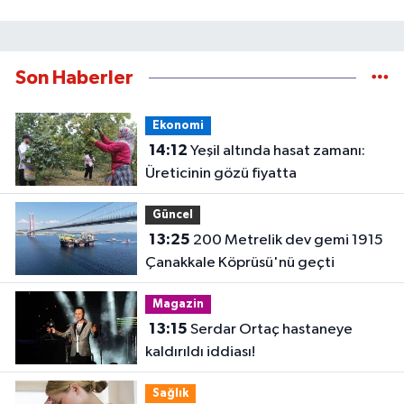
Son Haberler
Ekonomi
14:12
Yeşil altında hasat zamanı:
Üreticinin gözü fiyatta
Güncel
13:25
200 Metrelik dev gemi 1915
Çanakkale Köprüsü'nü geçti
Magazin
13:15
Serdar Ortaç hastaneye
kaldırıldı iddiası!
Sağlık