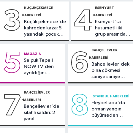
tutuklama talebi
tamamladı
gözaltında
KÜÇÜKÇEKMECE
ESENYURT
3
4
Güncel
HABERLERI
HABERLERI
10:59
81 ilde okullara 30 bin
Küçükçekmece'de
Esenyurt'ta
güvenlik görevlisi alınacak
kahreden kaza: 5
husumetli iki
yaşındaki çocuk
grup arasında
Güncel
yoğun bakımda
silahlı kavga
10:51
Orman ekiplerinin dikkati
BAHÇELIEVLER
5
6
MAGAZIN
faciayı önledi: Şüpheli gözaltında
HABERLERI
Selçuk Tepeli
Bahçelievler'deki
NOW TV'den
bina çökmesi
ayrıldığını
saniye saniye
duyurdu
görüntülendi
BAHÇELIEVLER
7
8
İSTANBUL HABERLERI
HABERLERI
Heybeliada'da
Bahçelievler'de
orman yangını
silahlı saldırı: 2
büyümeden
yaralı
söndürüldü