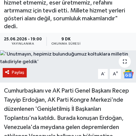
hizmet etmemiz, eser üretmemiz, refahını
artırmamız için tevdi etti. Millete hizmet yerleri
BİLİM VE TEKNOLOJİ
gösteri alanı değil, sorumluluk makamlarıdır"
dedi.
OTOMOBİL
25.06.2026 - 19:00
9 DK
KURUMSAL
YAYINLANMA
OKUNMA SÜRESI
Paylaş
-
+
A
A
Cumhurbaşkanı ve AK Parti Genel Başkanı Recep
Tayyip Erdoğan, AK Parti Kongre Merkezi'nde
düzenlenen 'Genişletilmiş İl Başkanları
Toplantısı'na katıldı. Burada konuşan Erdoğan,
Venezuela'da meydana gelen depremlerden