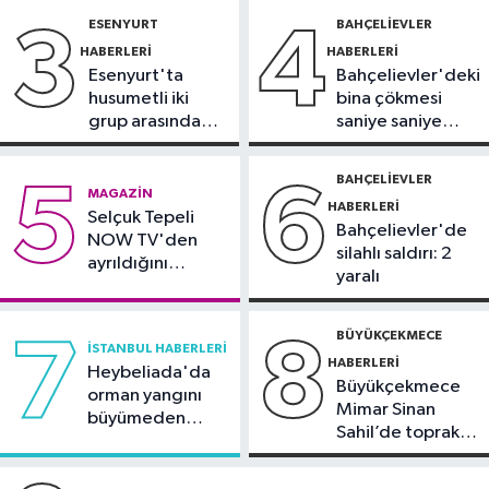
gözaltında
ESENYURT
BAHÇELIEVLER
3
4
Spor
HABERLERI
HABERLERI
18:59
Hamza Yerlikaya: 2028
Esenyurt'ta
Bahçelievler'deki
Olimpiyatları'nda modern
husumetli iki
bina çökmesi
pentatlonda büyük başarılar elde
grup arasında
saniye saniye
İstanbul Haberleri
edeceğiz
silahlı kavga
görüntülendi
18:44
Kireçburnu Sahili Antalya
BAHÇELIEVLER
5
6
MAGAZIN
plajlarını aratmadı
HABERLERI
Selçuk Tepeli
Bahçelievler'de
NOW TV'den
silahlı saldırı: 2
ayrıldığını
yaralı
duyurdu
BÜYÜKÇEKMECE
7
8
İSTANBUL HABERLERI
HABERLERI
Heybeliada'da
Büyükçekmece
orman yangını
Mimar Sinan
büyümeden
Sahil’de toprak
söndürüldü
kayması