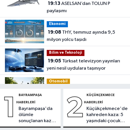
19:13
ASELSAN’dan TOLUN P
paylaşımı
Ekonomi
19:08
THY, temmuz ayında 9,5
milyon yolcu taşıdı
Bilim ve Teknoloji
19:05
Türksat televizyon yayınları
yeni nesil uydulara taşınıyor
Otomobil
19:03
Motosiklet deneyimi denize
BAYRAMPAŞA
KÜÇÜKÇEKMECE
1
2
taşınacak
HABERLERI
HABERLERI
Bayrampaşa'da
Küçükçekmece'de
Güncel
ölümle
kahreden kaza: 5
19:00
'Çerçeve yasa' teklifi
sonuçlanan kaza:
yaşındaki çocuk
komisyonda
Sürücü
yoğun bakımda