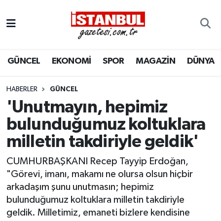
GÜNCEL
Nöbetçi Eczaneler
GÜNCEL
EKONOMİ
SPOR
MAGAZİN
DÜNYA
EKONOMİ
Hava Durumu
İSTANBUL
Trafik Durumu
HABERLER
GÜNCEL
'Unutmayın, hepimiz
DÜNYA
Süper Lig Puan Durumu ve Fikstür
bulunduğumuz koltuklara
milletin takdiriyle geldik'
SPOR
Tüm Manşetler
CUMHURBAŞKANI Recep Tayyip Erdoğan,
MAGAZİN
Son Dakika Haberleri
"Görevi, imanı, makamı ne olursa olsun hiçbir
arkadaşım şunu unutmasın; hepimiz
KÜLTÜR SANAT
Haber Arşivi
bulunduğumuz koltuklara milletin takdiriyle
geldik. Milletimiz, emaneti bizlere kendisine
SAĞLIK