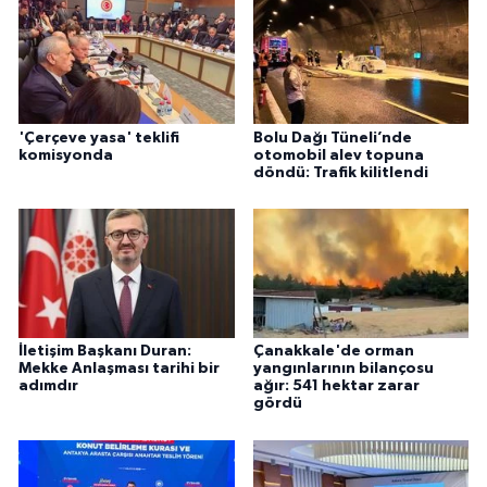
'Çerçeve yasa' teklifi
Bolu Dağı Tüneli’nde
komisyonda
otomobil alev topuna
döndü: Trafik kilitlendi
İletişim Başkanı Duran:
Çanakkale'de orman
Mekke Anlaşması tarihi bir
yangınlarının bilançosu
adımdır
ağır: 541 hektar zarar
gördü