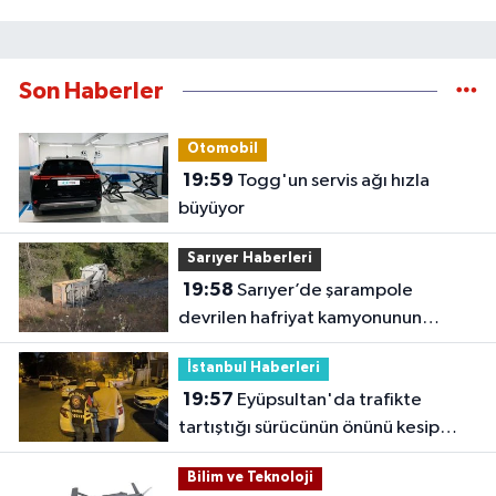
Son Haberler
Otomobil
19:59
Togg'un servis ağı hızla
büyüyor
Sarıyer Haberleri
19:58
Sarıyer’de şarampole
devrilen hafriyat kamyonunun
şoförü yaralandı
İstanbul Haberleri
19:57
Eyüpsultan'da trafikte
tartıştığı sürücünün önünü kesip
tehdit eden saldırgana 180 bin lira
Bilim ve Teknoloji
ceza