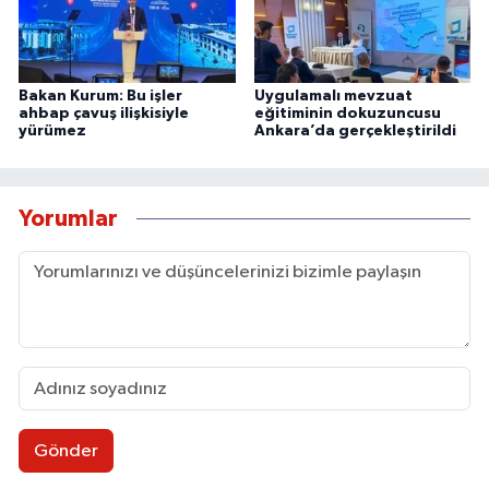
Bakan Kurum: Bu işler
Uygulamalı mevzuat
ahbap çavuş ilişkisiyle
eğitiminin dokuzuncusu
yürümez
Ankara’da gerçekleştirildi
Yorumlar
Gönder