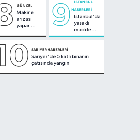
İSTANBUL
8
9
GÜNCEL
HABERLERI
Makine
İstanbul'da
arızası
yasaklı
yapan
madde
tanker,
operasyonu
Yalova
10
Demirleme
SARIYER HABERLERI
Sahası'na
Sarıyer'de 5 katlı binanın
alındı
çatısında yangın