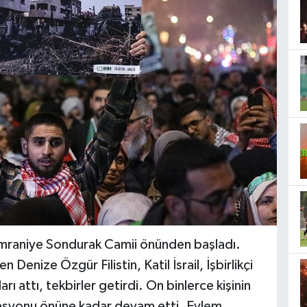
mraniye Sondurak Camii önünden başladı.
Denize Özgür Filistin, Katil İsrail, İşbirlikçi
ı attı, tekbirler getirdi. On binlerce kişinin
tasyonu önüne kadar devam etti. Eylem,