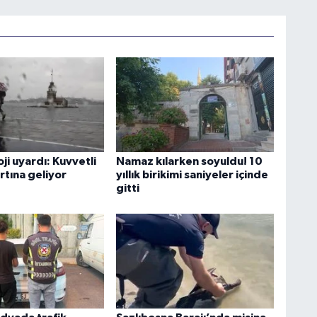
i uyardı: Kuvvetli
Namaz kılarken soyuldu! 10
ırtına geliyor
yıllık birikimi saniyeler içinde
gitti