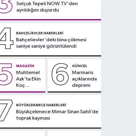
3
Selçuk Tepeli NOW TV'den
17:23
Güngören’de 5
ayrıldığını duyurdu
katlı binanın balkonu
yıkıldı
4
BAHÇELIEVLER HABERLERI
Bahçelievler'deki bina çökmesi
saniye saniye görüntülendi
5
6
MAGAZIN
GÜNCEL
Muhtemel
Marmaris
Aşk'ta Ekin
açıklarında
Koç
deprem
damgası
7
BÜYÜKÇEKMECE HABERLERI
Büyükçekmece Mimar Sinan Sahil’de
toprak kayması