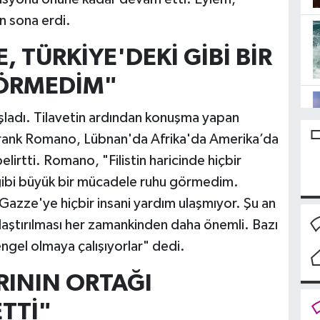
an sona erdi.
, TÜRKİYE'DEKİ GİBİ BİR
ÖRMEDİM"
aşladı. Tilavetin ardından konuşma yapan
Frank Romano, Lübnan'da Afrika'da Amerika’da
elirtti. Romano, "Filistin haricinde hiçbir
 gibi büyük bir mücadele ruhu görmedim.
n Gazze'ye hiçbir insani yardım ulaşmıyor. Şu an
laştırılması her zamankinden daha önemli. Bazı
engel olmaya çalışıyorlar" dedi.
RININ ORTAĞI
TTİ"