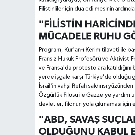
Filistinliler için dua edilmesinin ardınd
"FİLİSTİN HARİCİNDE
MÜCADELE RUHU G
Program, Kur'an-ı Kerim tilaveti ile b
Fransız Hukuk Profesörü ve Aktivist 
ve Fransa'da protestolara katıldığını b
yerde işgale karşı Türkiye'de olduğu
İsrail'in vahşi Refah saldırısı yüzünde
Özgürlük Filosu ile Gazze'ye yardım u
devletler, filonun yola çıkmaması için 
"ABD, SAVAŞ SUÇLA
OLDUĞUNU KABUL E