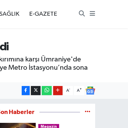
SAĞLIK
E-GAZETE
di
ykırımına karşı Ümraniye'de
ye Metro İstasyonu’nda sona
-
+
A
A
Son Haberler
Magazin