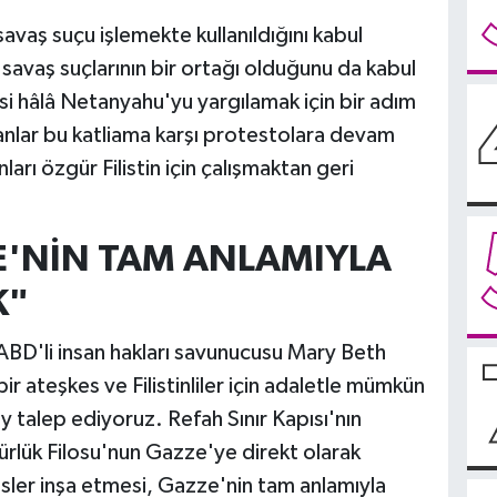
savaş suçu işlemekte kullanıldığını kabul
savaş suçlarının bir ortağı olduğunu da kabul
i hâlâ Netanyahu'yu yargılamak için bir adım
nlar bu katliama karşı protestolara devam
ları özgür Filistin için çalışmaktan geri
E'NİN TAM ANLAMIYLA
K"
, ABD'li insan hakları savunucusu Mary Beth
bir ateşkes ve Filistinliler için adaletle mümkün
y talep ediyoruz. Refah Sınır Kapısı'nın
rlük Filosu'nun Gazze'ye direkt olarak
üsler inşa etmesi, Gazze'nin tam anlamıyla