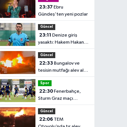
23:37
Ebru
Gündeş'ten yeni pozlar
Güncel
23:11
Denize giriş
yasaktı: Hakem Hakan
Ergin hayatını kaybetti
Güncel
22:33
Bungalov ve
tesisin mutfağı alev alev
yandı
Spor
22:30
Fenerbahçe,
Sturm Graz maçı
hazırlıklarını sürdürdü
Güncel
22:06
TEM
Otoyolu’nda tır alev