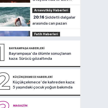
alev yandı
Arnavutköy Haberleri
20:16
Şiddetli dalgalar
arasında can pazarı
Fatih Haberleri
19:52
Fatih'te polise
1
bıçakla saldırı kamerada
BAYRAMPAŞA HABERLERI
Bayrampaşa'da ölümle sonuçlanan
Güncel
kaza: Sürücü gözaltında
17:58
Edirne'de anız
yangını ormana sıçradı
2
KÜÇÜKÇEKMECE HABERLERI
Güncel
Küçükçekmece'de kahreden kaza:
5 yaşındaki çocuk yoğun bakımda
17:46
Kahramanmaraş'ta
çıkan orman yangını
Güngören Haberleri
MAGAZIN
söndürüldü