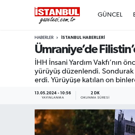
GÜNCEL
GÜNCEL
Nöbetçi Eczaneler
HABERLER
İSTANBUL HABERLERI
EKONOMİ
Hava Durumu
Ümraniye’de Filistin
İSTANBUL
Trafik Durumu
İHH İnsani Yardım Vakfı’nın önc
DÜNYA
Süper Lig Puan Durumu ve Fikstür
yürüyüş düzenlendi. Sondurak
erdi. Yürüyüşe katılan on binlerc
SPOR
Tüm Manşetler
13.05.2024 - 10:56
2 DK
YAYINLANMA
OKUNMA SÜRESI
MAGAZİN
Son Dakika Haberleri
KÜLTÜR SANAT
Haber Arşivi
SAĞLIK