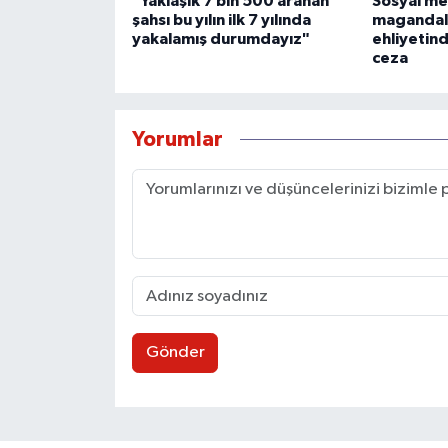
"Yaklaşık 7 bin 500 aranan
Sosyal me
şahsı bu yılın ilk 7 yılında
magandalı
yakalamış durumdayız"
ehliyetind
ceza
Yorumlar
Gönder