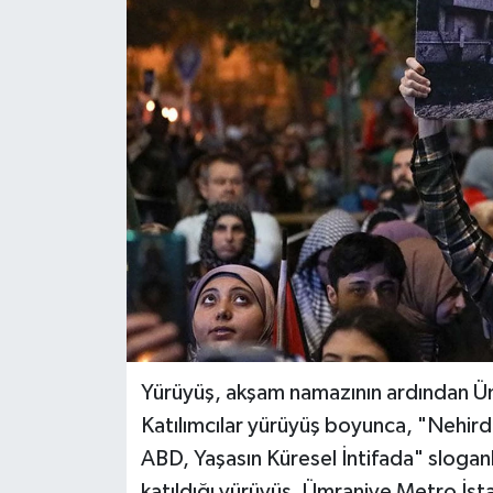
BİLİM VE TEKNOLOJİ
OTOMOBİL
KURUMSAL
Yürüyüş, akşam namazının ardından Ü
Katılımcılar yürüyüş boyunca, "Nehirden 
ABD, Yaşasın Küresel İntifada" sloganlar
katıldığı yürüyüş, Ümraniye Metro İs