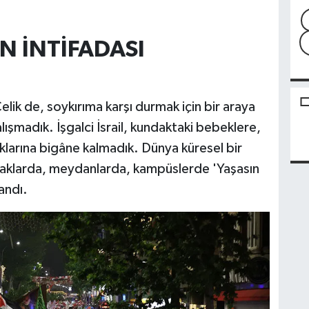
N İNTİFADASI
k de, soykırıma karşı durmak için bir araya
 alışmadık. İşgalci İsrail, kundaktaki bebeklere,
ıklarına bigâne kalmadık. Dünya küresel bir
sokaklarda, meydanlarda, kampüslerde 'Yaşasın
landı.