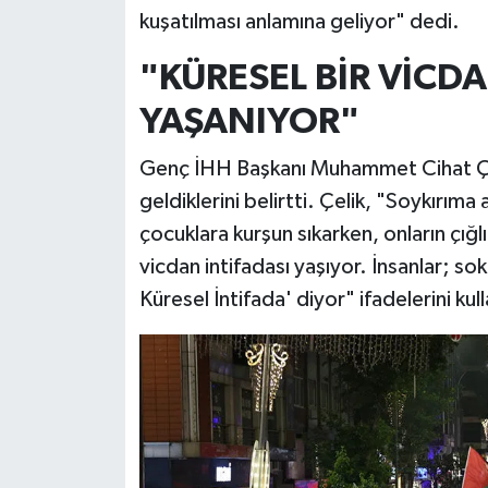
kuşatılması anlamına geliyor" dedi.
"KÜRESEL BİR VİCDA
YAŞANIYOR"
Genç İHH Başkanı Muhammet Cihat Çeli
geldiklerini belirtti. Çelik, "Soykırıma
çocuklara kurşun sıkarken, onların çığl
vicdan intifadası yaşıyor. İnsanlar; 
Küresel İntifada' diyor" ifadelerini kul