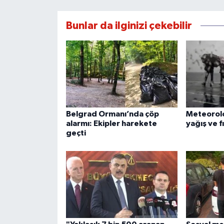
Bunlar da ilginizi çekebilir
Belgrad Ormanı’nda çöp
Meteoroloj
alarmı: Ekipler harekete
yağış ve f
geçti