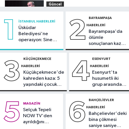
Güncel
11:54
Ahbap'ın yönetimine kayyum
BAYRAMPAŞA
1
2
atandı
İSTANBUL HABERLERI
HABERLERI
Üsküdar
Bayrampaşa'da
İstanbul Haberleri
Belediyesi'ne
ölümle
operasyon: Sinem
11:29
Füze ve İHA'ların hedefi olan
sonuçlanan kaza:
Dedetaş'a
gemi, İstanbul Boğazı'ndan geçişini
Sürücü
tutuklama talebi
tamamladı
gözaltında
KÜÇÜKÇEKMECE
ESENYURT
3
4
Güncel
HABERLERI
HABERLERI
10:59
81 ilde okullara 30 bin
Küçükçekmece'de
Esenyurt'ta
güvenlik görevlisi alınacak
kahreden kaza: 5
husumetli iki
yaşındaki çocuk
grup arasında
Güncel
yoğun bakımda
silahlı kavga
10:51
Orman ekiplerinin dikkati
BAHÇELIEVLER
5
6
MAGAZIN
faciayı önledi: Şüpheli gözaltında
HABERLERI
Selçuk Tepeli
Bahçelievler'deki
NOW TV'den
bina çökmesi
ayrıldığını
saniye saniye
duyurdu