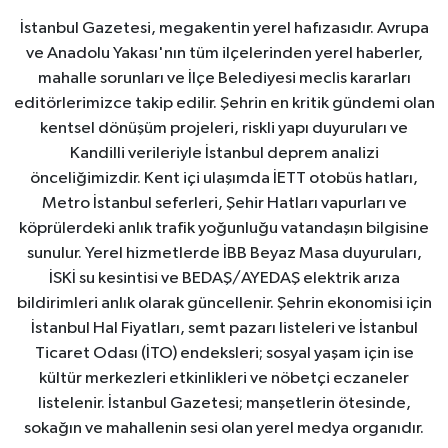
İstanbul Gazetesi, megakentin yerel hafızasıdır. Avrupa
ve Anadolu Yakası'nın tüm ilçelerinden yerel haberler,
mahalle sorunları ve İlçe Belediyesi meclis kararları
editörlerimizce takip edilir. Şehrin en kritik gündemi olan
kentsel dönüşüm projeleri, riskli yapı duyuruları ve
Kandilli verileriyle İstanbul deprem analizi
önceliğimizdir. Kent içi ulaşımda İETT otobüs hatları,
Metro İstanbul seferleri, Şehir Hatları vapurları ve
köprülerdeki anlık trafik yoğunluğu vatandaşın bilgisine
sunulur. Yerel hizmetlerde İBB Beyaz Masa duyuruları,
İSKİ su kesintisi ve BEDAŞ/AYEDAŞ elektrik arıza
bildirimleri anlık olarak güncellenir. Şehrin ekonomisi için
İstanbul Hal Fiyatları, semt pazarı listeleri ve İstanbul
Ticaret Odası (İTO) endeksleri; sosyal yaşam için ise
kültür merkezleri etkinlikleri ve nöbetçi eczaneler
listelenir. İstanbul Gazetesi; manşetlerin ötesinde,
sokağın ve mahallenin sesi olan yerel medya organıdır.