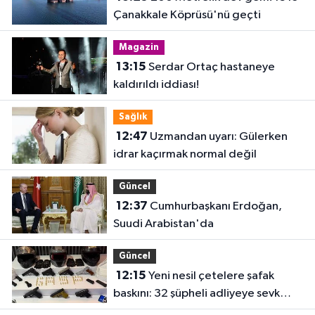
Çanakkale Köprüsü'nü geçti
Magazin
13:15
Serdar Ortaç hastaneye
kaldırıldı iddiası!
Sağlık
12:47
Uzmandan uyarı: Gülerken
idrar kaçırmak normal değil
Güncel
12:37
Cumhurbaşkanı Erdoğan,
Suudi Arabistan'da
Güncel
12:15
Yeni nesil çetelere şafak
baskını: 32 şüpheli adliyeye sevk
edildi