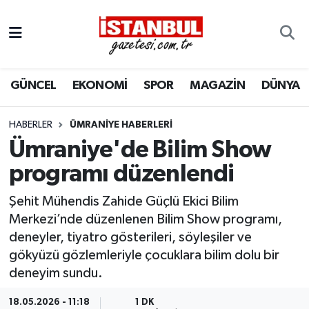
GÜNCEL
Nöbetçi Eczaneler
GÜNCEL
EKONOMİ
SPOR
MAGAZİN
DÜNYA
EKONOMİ
Hava Durumu
İSTANBUL
Trafik Durumu
HABERLER
ÜMRANIYE HABERLERI
Ümraniye'de Bilim Show
DÜNYA
Süper Lig Puan Durumu ve Fikstür
programı düzenlendi
SPOR
Tüm Manşetler
Şehit Mühendis Zahide Güçlü Ekici Bilim
Merkezi’nde düzenlenen Bilim Show programı,
MAGAZİN
Son Dakika Haberleri
deneyler, tiyatro gösterileri, söyleşiler ve
gökyüzü gözlemleriyle çocuklara bilim dolu bir
KÜLTÜR SANAT
Haber Arşivi
deneyim sundu.
SAĞLIK
18.05.2026 - 11:18
1 DK