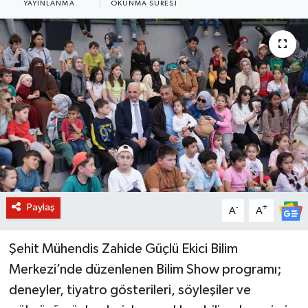
YAYINLANMA
OKUNMA SÜRESI
BİLİM VE TEKNOLOJİ
OTOMOBİL
KURUMSAL
Paylaş
-
+
A
A
Şehit Mühendis Zahide Güçlü Ekici Bilim
Merkezi’nde düzenlenen Bilim Show programı;
deneyler, tiyatro gösterileri, söyleşiler ve