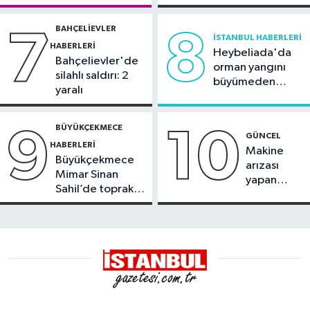
görüntülendi
BAHÇELIEVLER
7
8
İSTANBUL HABERLERI
HABERLERI
Heybeliada'da
Bahçelievler'de
orman yangını
silahlı saldırı: 2
büyümeden
yaralı
söndürüldü
BÜYÜKÇEKMECE
9
10
GÜNCEL
HABERLERI
Makine
Büyükçekmece
arızası
Mimar Sinan
yapan
Sahil’de toprak
tanker,
kayması
Yalova
Demirleme
Sahası'na
alındı