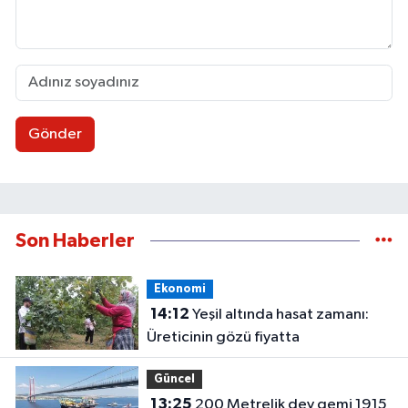
Gönder
Son Haberler
Ekonomi
14:12
Yeşil altında hasat zamanı:
Üreticinin gözü fiyatta
Güncel
13:25
200 Metrelik dev gemi 1915