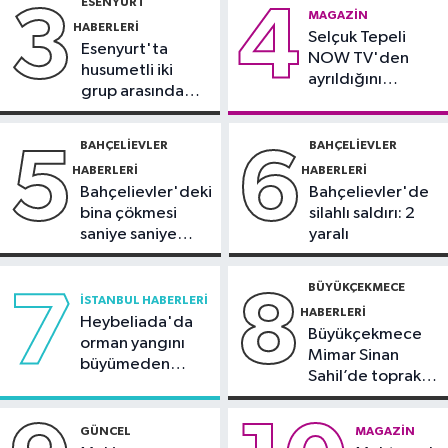
ESENYURT
3
4
Otomobil
MAGAZIN
HABERLERI
19:03
Selçuk Tepeli
Motosiklet deneyimi denize
Esenyurt'ta
NOW TV'den
taşınacak
husumetli iki
ayrıldığını
grup arasında
duyurdu
Güncel
silahlı kavga
19:00
'Çerçeve yasa' teklifi
BAHÇELIEVLER
BAHÇELIEVLER
5
6
komisyonda
HABERLERI
HABERLERI
Bahçelievler'deki
Bahçelievler'de
bina çökmesi
silahlı saldırı: 2
saniye saniye
yaralı
görüntülendi
BÜYÜKÇEKMECE
7
8
İSTANBUL HABERLERI
HABERLERI
Heybeliada'da
Büyükçekmece
orman yangını
Mimar Sinan
büyümeden
Sahil’de toprak
söndürüldü
kayması
GÜNCEL
MAGAZIN