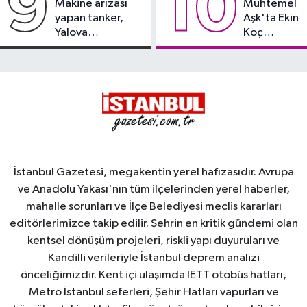
9
10
Makine arızası
Muhtemel
yapan tanker,
Aşk'ta Ekin
Yalova
Koç
Demirleme
damgası
Sahası'na alındı
İstanbul Gazetesi, megakentin yerel hafızasıdır. Avrupa
ve Anadolu Yakası'nın tüm ilçelerinden yerel haberler,
mahalle sorunları ve İlçe Belediyesi meclis kararları
editörlerimizce takip edilir. Şehrin en kritik gündemi olan
kentsel dönüşüm projeleri, riskli yapı duyuruları ve
Kandilli verileriyle İstanbul deprem analizi
önceliğimizdir. Kent içi ulaşımda İETT otobüs hatları,
Metro İstanbul seferleri, Şehir Hatları vapurları ve