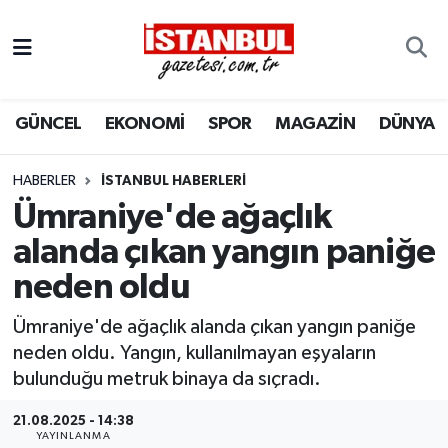
GÜNCEL
Nöbetçi Eczaneler
GÜNCEL
EKONOMİ
SPOR
MAGAZİN
DÜNYA
EKONOMİ
Hava Durumu
İSTANBUL
Trafik Durumu
HABERLER
İSTANBUL HABERLERI
Ümraniye'de ağaçlık
DÜNYA
Süper Lig Puan Durumu ve Fikstür
alanda çıkan yangın paniğe
neden oldu
SPOR
Tüm Manşetler
Ümraniye'de ağaçlık alanda çıkan yangın paniğe
MAGAZİN
Son Dakika Haberleri
neden oldu. Yangın, kullanılmayan eşyaların
bulunduğu metruk binaya da sıçradı.
KÜLTÜR SANAT
Haber Arşivi
21.08.2025 - 14:38
SAĞLIK
YAYINLANMA