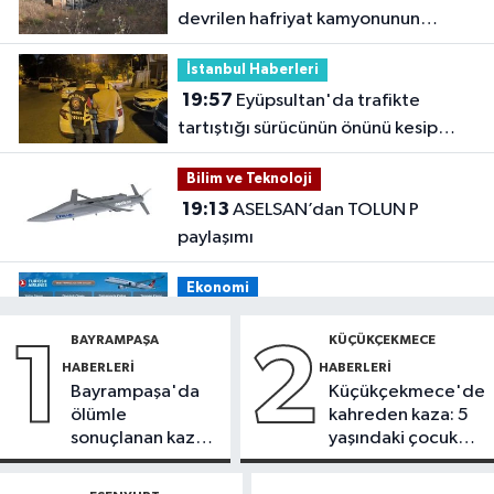
devrilen hafriyat kamyonunun
şoförü yaralandı
İstanbul Haberleri
19:57
Eyüpsultan'da trafikte
tartıştığı sürücünün önünü kesip
tehdit eden saldırgana 180 bin lira
Bilim ve Teknoloji
ceza
19:13
ASELSAN’dan TOLUN P
paylaşımı
Ekonomi
19:08
THY, temmuz ayında 9,5
BAYRAMPAŞA
KÜÇÜKÇEKMECE
1
2
milyon yolcu taşıdı
HABERLERI
HABERLERI
Bayrampaşa'da
Küçükçekmece'de
Bilim ve Teknoloji
ölümle
kahreden kaza: 5
19:05
Türksat televizyon yayınları
sonuçlanan kaza:
yaşındaki çocuk
yeni nesil uydulara taşınıyor
Sürücü
yoğun bakımda
gözaltında