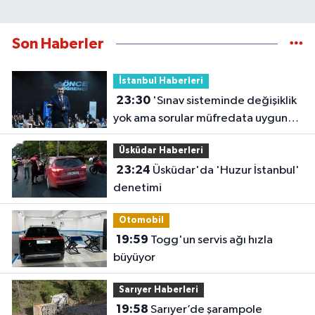
Son Haberler
İstanbul Haberleri
23:30
'Sınav sisteminde değişiklik
yok ama sorular müfredata uygun
hale gelecek'
Üsküdar Haberleri
23:24
Üsküdar'da 'Huzur İstanbul'
denetimi
Otomobil
19:59
Togg'un servis ağı hızla
büyüyor
Sarıyer Haberleri
19:58
Sarıyer’de şarampole