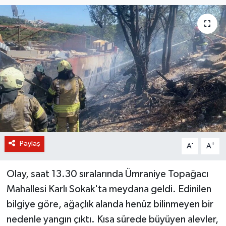
BİLİM VE TEKNOLOJİ
OTOMOBİL
KURUMSAL
Paylaş
-
+
A
A
Olay, saat 13.30 sıralarında Ümraniye Topağacı
Mahallesi Karlı Sokak'ta meydana geldi. Edinilen
bilgiye göre, ağaçlık alanda henüz bilinmeyen bir
nedenle yangın çıktı. Kısa sürede büyüyen alevler,