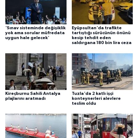
'Sınav sisteminde değişiklik
Eyüpsultan'da trafikte
yok ama sorular müfredata
tartıştığı sürücünün önünü
uygun hale gelecek'
kesip tehdit eden
saldırgana 180 bin lira ceza
Kireçburnu Sahili Antalya
Tuzla'da 2 katlı işçi
plajlarını aratmadı
konteynerleri alevlere
teslim oldu