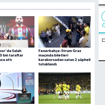
or'da Salah
Fenerbahçe-Strum Graz
0 bin taraftar
maçında biletleri
za attı
karaborsadan satan 2 şüpheli
tutuklandı