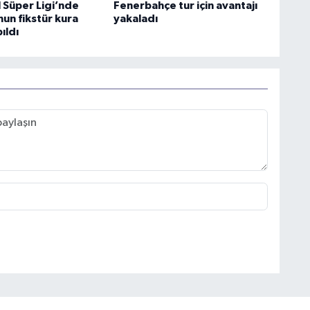
 Süper Ligi’nde
Fenerbahçe tur için avantajı
un fikstür kura
yakaladı
ıldı