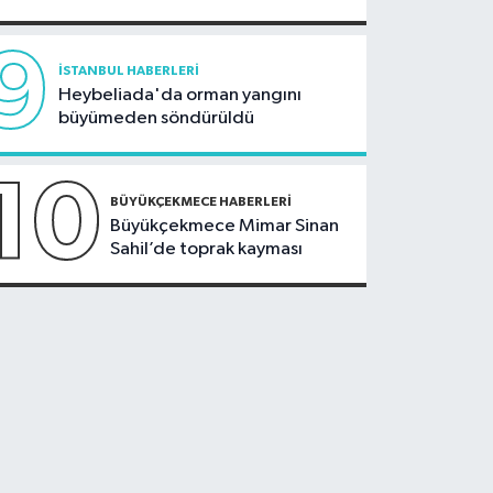
9
İSTANBUL HABERLERI
Heybeliada'da orman yangını
büyümeden söndürüldü
10
BÜYÜKÇEKMECE HABERLERI
Büyükçekmece Mimar Sinan
Sahil’de toprak kayması