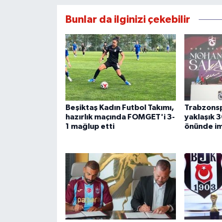
Bunlar da ilginizi çekebilir
Beşiktaş Kadın Futbol Takımı,
Trabzonsp
hazırlık maçında FOMGET'i 3-
yaklaşık 3
1 mağlup etti
önünde im