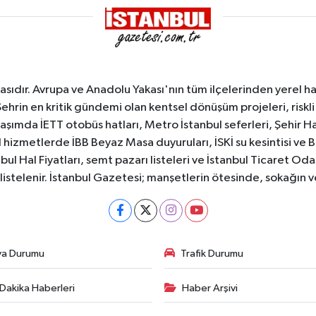
sıdır. Avrupa ve Anadolu Yakası'nın tüm ilçelerinden yerel hab
Şehrin en kritik gündemi olan kentsel dönüşüm projeleri, riskli 
aşımda İETT otobüs hatları, Metro İstanbul seferleri, Şehir Hat
 hizmetlerde İBB Beyaz Masa duyuruları, İSKİ su kesintisi ve 
bul Hal Fiyatları, semt pazarı listeleri ve İstanbul Ticaret Odas
listelenir. İstanbul Gazetesi; manşetlerin ötesinde, sokağın 
va Durumu
Trafik Durumu
Dakika Haberleri
Haber Arşivi