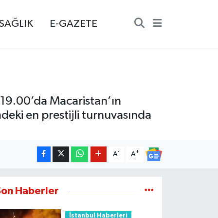
SAĞLIK
E-GAZETE
İ 19.00’da Macaristan’ın
deki en prestijli turnuvasında
-
+
A
A
Son Haberler
İstanbul Haberleri