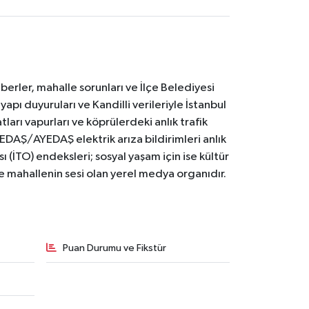
erler, mahalle sorunları ve İlçe Belediyesi
yapı duyuruları ve Kandilli verileriyle İstanbul
ları vapurları ve köprülerdeki anlık trafik
BEDAŞ/AYEDAŞ elektrik arıza bildirimleri anlık
ı (İTO) endeksleri; sosyal yaşam için ise kültür
ve mahallenin sesi olan yerel medya organıdır.
Puan Durumu ve Fikstür