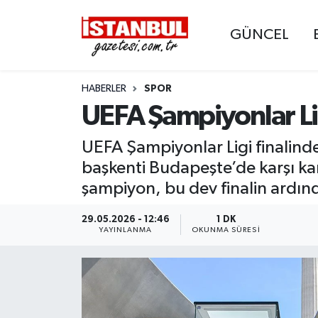
GÜNCEL
GÜNCEL
Nöbetçi Eczaneler
HABERLER
SPOR
EKONOMİ
Hava Durumu
UEFA Şampiyonlar Li
İSTANBUL
Trafik Durumu
UEFA Şampiyonlar Ligi finalinde
DÜNYA
Süper Lig Puan Durumu ve Fikstür
başkenti Budapeşte’de karşı kar
şampiyon, bu dev finalin ardınd
SPOR
Tüm Manşetler
29.05.2026 - 12:46
1 DK
YAYINLANMA
OKUNMA SÜRESI
MAGAZİN
Son Dakika Haberleri
KÜLTÜR SANAT
Haber Arşivi
SAĞLIK