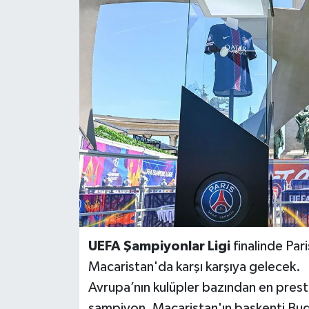
BİLİM VE TEKNOLOJİ
OTOMOBİL
KURUMSAL
UEFA Şampiyonlar Ligi
finalinde Par
Macaristan'da karşı karşıya gelecek.
Avrupa’nın kulüpler bazından en prestij
şampiyon, Macaristan'ın başkenti Bud