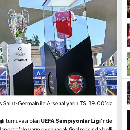
is Saint-Germain ile Arsenal yarın TSİ 19.00'da
li turnuvası olan
UEFA Şampiyonlar Ligi'
nde
apeşte'de yarın oynanacak final maçında belli