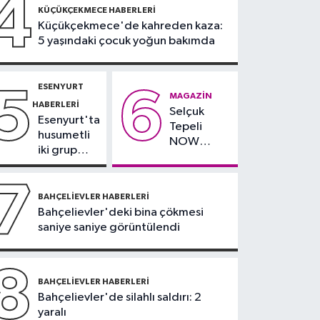
4
21:17
KÜÇÜKÇEKMECE HABERLERI
"Karaciğerim
Küçükçekmece'de kahreden kaza:
yağlı" demeyin,
5 yaşındaki çocuk yoğun bakımda
önlemini alın
ESENYURT
5
6
MAGAZIN
HABERLERI
Selçuk
Esenyurt'ta
Tepeli
husumetli
NOW
iki grup
TV'den
arasında
ayrıldığını
silahlı
7
duyurdu
kavga
BAHÇELIEVLER HABERLERI
Bahçelievler'deki bina çökmesi
saniye saniye görüntülendi
8
BAHÇELIEVLER HABERLERI
Bahçelievler'de silahlı saldırı: 2
yaralı