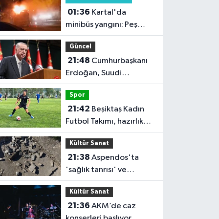
01:36
Kartal'da
minibüs yangını: Peş
peşe patlamalar paniğe
Güncel
neden oldu
21:48
Cumhurbaşkanı
Erdoğan, Suudi
Arabistan'ı ziyaret
Spor
edecek
21:42
Beşiktaş Kadın
Futbol Takımı, hazırlık
maçında FOMGET'i 3-1
Kültür Sanat
mağlup etti
21:38
Aspendos'ta
'sağlık tanrısı' ve
oğlunun heykeli bulundu
Kültür Sanat
21:36
AKM’de caz
konserleri başlıyor