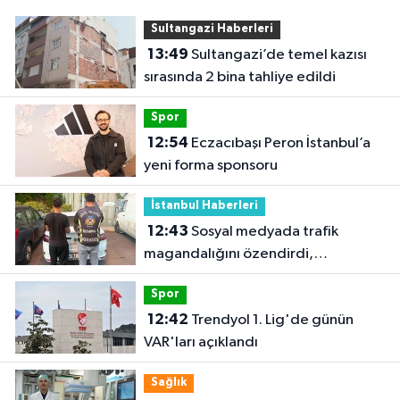
Sultangazi Haberleri
13:49
Sultangazi’de temel kazısı
sırasında 2 bina tahliye edildi
Spor
12:54
Eczacıbaşı Peron İstanbul’a
yeni forma sponsoru
İstanbul Haberleri
12:43
Sosyal medyada trafik
magandalığını özendirdi,
ehliyetinden oldu: 72 bin lira ceza
Spor
12:42
Trendyol 1. Lig'de günün
VAR'ları açıklandı
Sağlık