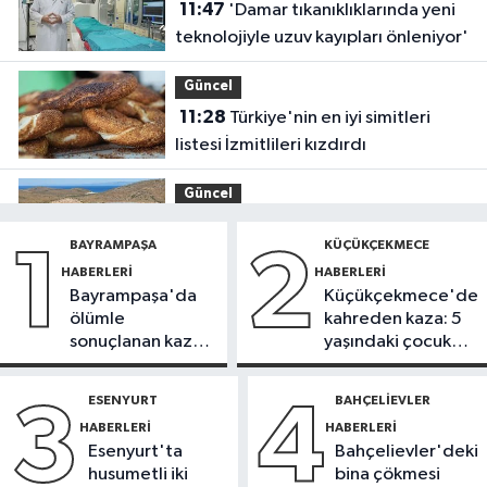
11:47
'Damar tıkanıklıklarında yeni
teknolojiyle uzuv kayıpları önleniyor'
Güncel
11:28
Türkiye'nin en iyi simitleri
listesi İzmitlileri kızdırdı
Güncel
11:22
Adadan, adaya denizin
BAYRAMPAŞA
KÜÇÜKÇEKMECE
1
2
içinden yürüyerek geçiyorlar
HABERLERI
HABERLERI
Bayrampaşa'da
Küçükçekmece'de
Güncel
ölümle
kahreden kaza: 5
11:16
‘Geleceğin meslekleri
sonuçlanan kaza:
yaşındaki çocuk
bugünden şekilleniyor’
Sürücü
yoğun bakımda
gözaltında
ESENYURT
BAHÇELIEVLER
3
4
Sağlık
HABERLERI
HABERLERI
10:45
Aşırı sıcakta bakımsız klima
Esenyurt'ta
Bahçelievler'deki
yangınlara neden olabilir
husumetli iki
bina çökmesi