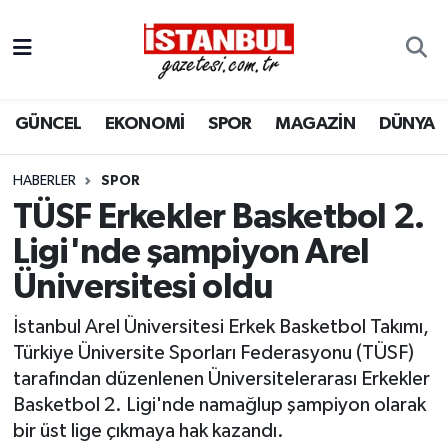
GÜNCEL
Nöbetçi Eczaneler
GÜNCEL
EKONOMİ
SPOR
MAGAZİN
DÜNYA
EKONOMİ
Hava Durumu
İSTANBUL
Trafik Durumu
HABERLER
SPOR
TÜSF Erkekler Basketbol 2.
DÜNYA
Süper Lig Puan Durumu ve Fikstür
Ligi'nde şampiyon Arel
Üniversitesi oldu
SPOR
Tüm Manşetler
İstanbul Arel Üniversitesi Erkek Basketbol Takımı,
MAGAZİN
Son Dakika Haberleri
Türkiye Üniversite Sporları Federasyonu (TÜSF)
tarafından düzenlenen Üniversitelerarası Erkekler
KÜLTÜR SANAT
Haber Arşivi
Basketbol 2. Ligi'nde namağlup şampiyon olarak
bir üst lige çıkmaya hak kazandı.
SAĞLIK