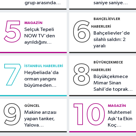
grup arasında
saniye saniye
Spor
silahlı kavga
görüntülendi
10:42
TAYK-Eker Olympos Regatta
BAHÇELIEVLER
5
6
MAGAZIN
Yelken Yarışları'nda ilk günün
HABERLERI
Selçuk Tepeli
sonuçları belli oldu
Bahçelievler'de
NOW TV'den
silahlı saldırı: 2
ayrıldığını
yaralı
duyurdu
BÜYÜKÇEKMECE
7
8
İSTANBUL HABERLERI
HABERLERI
Heybeliada'da
Büyükçekmece
orman yangını
Mimar Sinan
büyümeden
Sahil’de toprak
söndürüldü
kayması
9
10
GÜNCEL
MAGAZIN
Makine arızası
Muhtemel
yapan tanker,
Aşk'ta Ekin
Yalova
Koç
Demirleme
damgası