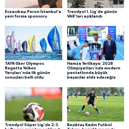
Eczacıbaşı Peron İstanbul’a
Trendyol 1. Lig'de günün
yeni forma sponsoru
VAR'ları açıklandı
TAYK-Eker Olympos
Hamza Yerlikaya: 2028
Regatta Yelken
Olimpiyatları'nda modern
Yarışları'nda ilk günün
pentatlonda büyük
sonuçları belli oldu
başarılar elde edeceğiz
Trendyol Süper Lig'de 2-3.
Beşiktaş Kadın Futbol