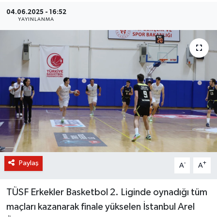
04.06.2025 - 16:52
BİLİM VE TEKNOLOJİ
YAYINLANMA
OTOMOBİL
KURUMSAL
Paylaş
-
+
A
A
TÜSF Erkekler Basketbol 2. Liginde oynadığı tüm
maçları kazanarak finale yükselen İstanbul Arel