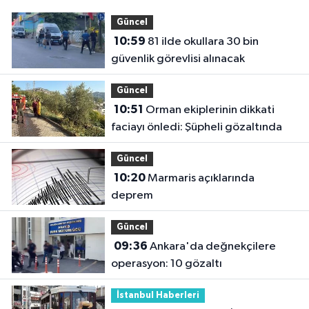
Güncel
10:59
81 ilde okullara 30 bin
güvenlik görevlisi alınacak
Güncel
10:51
Orman ekiplerinin dikkati
faciayı önledi: Şüpheli gözaltında
Güncel
10:20
Marmaris açıklarında
deprem
Güncel
09:36
Ankara'da değnekçilere
operasyon: 10 gözaltı
İstanbul Haberleri