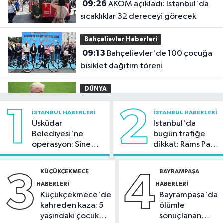
09:26
AKOM açıkladı: İstanbul'da
sıcaklıklar 32 dereceyi görecek
Bahçelievler Haberleri
09:13
Bahçelievler'de 100 çocuğa
bisiklet dağıtım töreni
DÜNYA
09:02
Trump'tan doğumla
1
2
İSTANBUL HABERLERI
İSTANBUL HABERLERI
vatandaşlığa yeni kısıtlama kararı
Üsküdar
İstanbul'da
Belediyesi'ne
bugün trafiğe
İstanbul Haberleri
operasyon: Sinem
dikkat: Rams Park
01:36
Kartal'da minibüs yangını:
Dedetaş'a
çevresinde bazı
Peş peşe patlamalar paniğe neden
tutuklama talebi
yollar kapatılacak
KÜÇÜKÇEKMECE
BAYRAMPAŞA
3
4
oldu
HABERLERI
HABERLERI
Güncel
Küçükçekmece'de
Bayrampaşa'da
21:48
Cumhurbaşkanı Erdoğan,
kahreden kaza: 5
ölümle
Suudi Arabistan'ı ziyaret edecek
yaşındaki çocuk
sonuçlanan