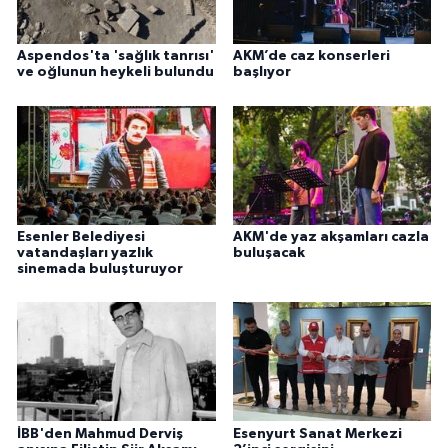
Aspendos'ta 'sağlık tanrısı'
AKM’de caz konserleri
ve oğlunun heykeli bulundu
başlıyor
Esenler Belediyesi
AKM'de yaz akşamları cazla
vatandaşları yazlık
buluşacak
sinemada buluşturuyor
İBB'den Mahmud Derviş
Esenyurt Sanat Merkezi