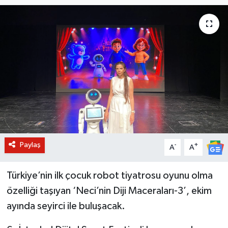
BİLİM VE TEKNOLOJİ
OTOMOBİL
KURUMSAL
Paylaş
-
+
A
A
Türkiye’nin ilk çocuk robot tiyatrosu oyunu olma
özelliği taşıyan ‘Neci’nin Diji Maceraları-3’, ekim
ayında seyirci ile buluşacak.