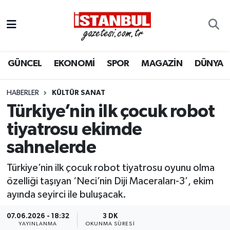
GÜNCEL
Nöbetçi Eczaneler
GÜNCEL
EKONOMİ
SPOR
MAGAZİN
DÜNYA
EKONOMİ
Hava Durumu
İSTANBUL
Trafik Durumu
HABERLER
KÜLTÜR SANAT
Türkiye’nin ilk çocuk robot
DÜNYA
Süper Lig Puan Durumu ve Fikstür
tiyatrosu ekimde
sahnelerde
SPOR
Tüm Manşetler
Türkiye’nin ilk çocuk robot tiyatrosu oyunu olma
MAGAZİN
Son Dakika Haberleri
özelliği taşıyan ‘Neci’nin Diji Maceraları-3’, ekim
ayında seyirci ile buluşacak.
KÜLTÜR SANAT
Haber Arşivi
07.06.2026 - 18:32
3 DK
SAĞLIK
YAYINLANMA
OKUNMA SÜRESI