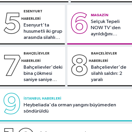
yoğun bakımda
kaza: Sürücü
Spor
gözaltında
ESENYURT
5
6
21:42
Beşiktaş Kadın Futbol Takımı,
MAGAZIN
HABERLERI
Selçuk Tepeli
hazırlık maçında FOMGET'i 3-1
Esenyurt'ta
NOW TV'den
mağlup etti
husumetli iki grup
ayrıldığını
arasında silahlı
duyurdu
kavga
BAHÇELIEVLER
BAHÇELIEVLER
7
8
HABERLERI
HABERLERI
Bahçelievler'deki
Bahçelievler'de
bina çökmesi
silahlı saldırı: 2
saniye saniye
yaralı
görüntülendi
9
İSTANBUL HABERLERI
Heybeliada'da orman yangını büyümeden
söndürüldü