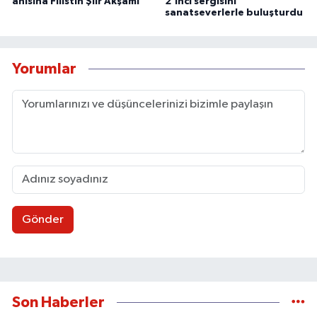
anısına Filistin Şiir Akşamı
2’inci sergisini
sanatseverlerle buluşturdu
Yorumlar
Gönder
Son Haberler