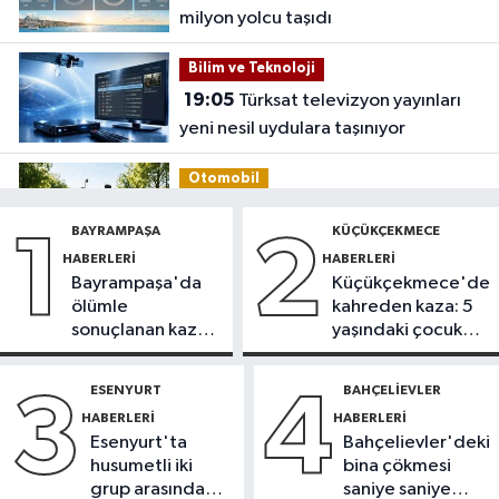
milyon yolcu taşıdı
Bilim ve Teknoloji
19:05
Türksat televizyon yayınları
yeni nesil uydulara taşınıyor
Otomobil
19:03
Motosiklet deneyimi denize
BAYRAMPAŞA
KÜÇÜKÇEKMECE
1
2
taşınacak
HABERLERI
HABERLERI
Bayrampaşa'da
Küçükçekmece'de
Güncel
ölümle
kahreden kaza: 5
19:00
'Çerçeve yasa' teklifi
sonuçlanan kaza:
yaşındaki çocuk
komisyonda
Sürücü
yoğun bakımda
gözaltında
ESENYURT
BAHÇELIEVLER
3
4
Spor
HABERLERI
HABERLERI
18:59
Hamza Yerlikaya: 2028
Esenyurt'ta
Bahçelievler'deki
Olimpiyatları'nda modern
husumetli iki
bina çökmesi
pentatlonda büyük başarılar elde
grup arasında
saniye saniye