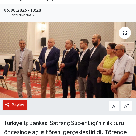
BİLİM VE TEKNOLOJİ
05.08.2025 - 13:28
YAYINLANMA
OTOMOBİL
KURUMSAL
Paylaş
-
+
A
A
Türkiye İş Bankası Satranç Süper Ligi’nin ilk turu
öncesinde açılış töreni gerçekleştirildi. Törende