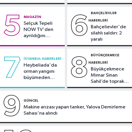
İstanbul Haberleri
edeceğiz
silahlı kavga
görüntülendi
18:44
Kireçburnu Sahili Antalya
BAHÇELIEVLER
5
6
MAGAZIN
plajlarını aratmadı
HABERLERI
Selçuk Tepeli
Bahçelievler'de
NOW TV'den
silahlı saldırı: 2
ayrıldığını
yaralı
duyurdu
BÜYÜKÇEKMECE
7
8
İSTANBUL HABERLERI
HABERLERI
Heybeliada'da
Büyükçekmece
orman yangını
Mimar Sinan
büyümeden
Sahil’de toprak
söndürüldü
kayması
9
GÜNCEL
Makine arızası yapan tanker, Yalova Demirleme
Sahası'na alındı