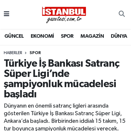
GÜNCEL
Nöbetçi Eczaneler
GÜNCEL
EKONOMİ
SPOR
MAGAZİN
DÜNYA
EKONOMİ
Hava Durumu
İSTANBUL
Trafik Durumu
HABERLER
SPOR
Türkiye İş Bankası Satranç
DÜNYA
Süper Lig Puan Durumu ve Fikstür
Süper Ligi’nde
şampiyonluk mücadelesi
SPOR
Tüm Manşetler
başladı
MAGAZİN
Son Dakika Haberleri
Dünyanın en önemli satranç ligleri arasında
KÜLTÜR SANAT
Haber Arşivi
gösterilen Türkiye İş Bankası Satranç Süper Ligi,
Ankara’da başladı. Birbirinden iddialı 15 takım, 15
SAĞLIK
tur boyunca şampiyonluk mücadelesi verecek.