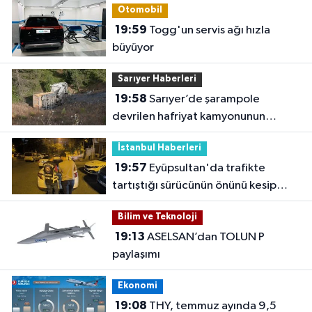
Otomobil
19:59
Togg'un servis ağı hızla
büyüyor
Sarıyer Haberleri
19:58
Sarıyer’de şarampole
devrilen hafriyat kamyonunun
şoförü yaralandı
İstanbul Haberleri
19:57
Eyüpsultan'da trafikte
tartıştığı sürücünün önünü kesip
tehdit eden saldırgana 180 bin lira
Bilim ve Teknoloji
ceza
19:13
ASELSAN’dan TOLUN P
paylaşımı
Ekonomi
19:08
THY, temmuz ayında 9,5