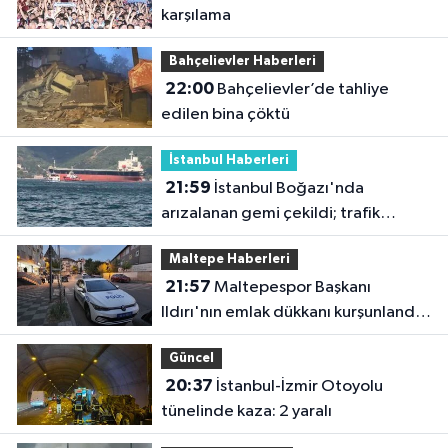
karşılama
Bahçelievler Haberleri
22:00
Bahçelievler’de tahliye
edilen bina çöktü
İstanbul Haberleri
21:59
İstanbul Boğazı'nda
arızalanan gemi çekildi; trafik
yeniden açıldı
Maltepe Haberleri
21:57
Maltepespor Başkanı
Ildırı'nın emlak dükkanı kurşunlandı:
1 yaralı
Güncel
20:37
İstanbul-İzmir Otoyolu
tünelinde kaza: 2 yaralı