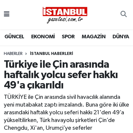
GÜNCEL
Nöbetçi Eczaneler
GÜNCEL
EKONOMİ
SPOR
MAGAZİN
DÜNYA
EKONOMİ
Hava Durumu
İSTANBUL
Trafik Durumu
HABERLER
İSTANBUL HABERLERI
Türkiye ile Çin arasında
DÜNYA
Süper Lig Puan Durumu ve Fikstür
haftalık yolcu sefer hakkı
49'a çıkarıldı
SPOR
Tüm Manşetler
TÜRKİYE ile Çin arasında sivil havacılık alanında
MAGAZİN
Son Dakika Haberleri
yeni mutabakat zaptı imzalandı. Buna göre iki ülke
arasındaki haftalık yolcu seferi hakkı 21'den 49’a
KÜLTÜR SANAT
Haber Arşivi
yükseltilirken, Türk havayolu şirketleri Çin’de
Chengdu, Xi'an, Urumçi’ye seferler
SAĞLIK