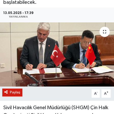
başlatabilecek.
BİLİM VE TEKNOLOJİ
13.05.2025 - 17:39
YAYINLANMA
OTOMOBİL
KURUMSAL
Paylaş
-
+
A
A
Sivil Havacılık Genel Müdürlüğü (SHGM) Çin Halk