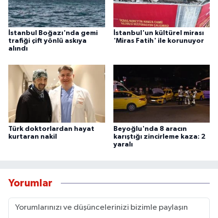
İstanbul Boğazı'nda gemi
İstanbul'un kültürel mirası
trafiği çift yönlü askıya
'Miras Fatih' ile korunuyor
alındı
Türk doktorlardan hayat
Beyoğlu'nda 8 aracın
kurtaran nakil
karıştığı zincirleme kaza: 2
yaralı
Yorumlar