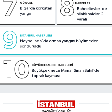
7
8
GÜNCEL
HABERLERI
Biga'da korkutan
Bahçelievler'de
yangın
silahlı saldırı: 2
yaralı
9
İSTANBUL HABERLERI
Heybeliada'da orman yangını büyümeden
söndürüldü
10
BÜYÜKÇEKMECE HABERLERI
Büyükçekmece Mimar Sinan Sahil’de
toprak kayması