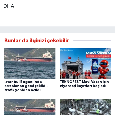
DHA
Bunlar da ilginizi çekebilir
İstanbul Boğazı'nda
TEKNOFEST Mavi Vatan için
arızalanan gemi çekildi;
ziyaretçi kayıtları başladı
trafik yeniden açıldı