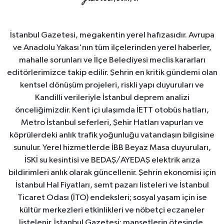
İstanbul Gazetesi, megakentin yerel hafızasıdır. Avrupa
ve Anadolu Yakası'nın tüm ilçelerinden yerel haberler,
mahalle sorunları ve İlçe Belediyesi meclis kararları
editörlerimizce takip edilir. Şehrin en kritik gündemi olan
kentsel dönüşüm projeleri, riskli yapı duyuruları ve
Kandilli verileriyle İstanbul deprem analizi
önceliğimizdir. Kent içi ulaşımda İETT otobüs hatları,
Metro İstanbul seferleri, Şehir Hatları vapurları ve
köprülerdeki anlık trafik yoğunluğu vatandaşın bilgisine
sunulur. Yerel hizmetlerde İBB Beyaz Masa duyuruları,
İSKİ su kesintisi ve BEDAŞ/AYEDAŞ elektrik arıza
bildirimleri anlık olarak güncellenir. Şehrin ekonomisi için
İstanbul Hal Fiyatları, semt pazarı listeleri ve İstanbul
Ticaret Odası (İTO) endeksleri; sosyal yaşam için ise
kültür merkezleri etkinlikleri ve nöbetçi eczaneler
listelenir. İstanbul Gazetesi; manşetlerin ötesinde,