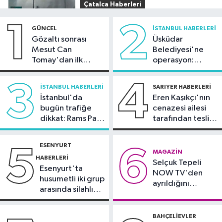
Çatalca Haberleri
20:34
Çatalca'da lastik yüklü TIR'ın
1
2
GÜNCEL
İSTANBUL HABERLERI
dorsesi yandı; alevler tarım arazisine
Gözaltı sonrası
Üsküdar
sıçradı
Mesut Can
Belediyesi'ne
Güncel
Tomay'dan ilk
operasyon:
20:31
İletişim Başkanı Duran:
açıklama
Sinem Dedetaş'a
"Kanun Teklifi, iç cephemizi daha da
tutuklama talebi
3
4
İSTANBUL HABERLERI
SARIYER HABERLERI
güçlendirecek"
İstanbul'da
Eren Kaşıkçı'nın
Spor
bugün trafiğe
cenazesi ailesi
20:28
Kıvanç Taşyaran ve Buğra
dikkat: Rams Park
tarafından teslim
Ünal, yarı finalde
çevresinde bazı
alındı
yollar kapatılacak
ESENYURT
5
6
Spor
MAGAZIN
HABERLERI
Selçuk Tepeli
18:42
TAYK - Eker Olympos Regatta
Esenyurt'ta
NOW TV'den
için geri sayım başladı
husumetli iki grup
ayrıldığını
arasında silahlı
duyurdu
kavga
BAHÇELIEVLER