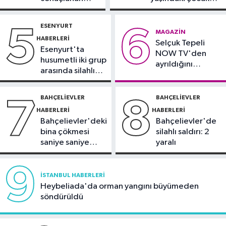
mağlup etti
kaza: Sürücü
yoğun bakımda
Kültür Sanat
gözaltında
ESENYURT
5
6
21:38
Aspendos'ta 'sağlık tanrısı'
MAGAZIN
HABERLERI
Selçuk Tepeli
ve oğlunun heykeli bulundu
Esenyurt'ta
NOW TV'den
husumetli iki grup
ayrıldığını
arasında silahlı
duyurdu
kavga
BAHÇELIEVLER
BAHÇELIEVLER
7
8
HABERLERI
HABERLERI
Bahçelievler'deki
Bahçelievler'de
bina çökmesi
silahlı saldırı: 2
saniye saniye
yaralı
görüntülendi
9
İSTANBUL HABERLERI
Heybeliada'da orman yangını büyümeden
söndürüldü