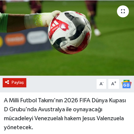
BİLİM VE TEKNOLOJİ
OTOMOBİL
KURUMSAL
Paylaş
-
+
A
A
A Milli Futbol Takımı'nın 2026 FIFA Dünya Kupası
D Grubu'nda Avustralya ile oynayacağı
mücadeleyi Venezuelalı hakem Jesus Valenzuela
yönetecek.