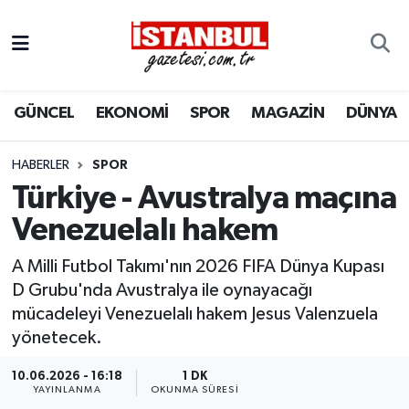
GÜNCEL
Nöbetçi Eczaneler
GÜNCEL
EKONOMİ
SPOR
MAGAZİN
DÜNYA
EKONOMİ
Hava Durumu
İSTANBUL
Trafik Durumu
HABERLER
SPOR
Türkiye - Avustralya maçına
DÜNYA
Süper Lig Puan Durumu ve Fikstür
Venezuelalı hakem
SPOR
Tüm Manşetler
A Milli Futbol Takımı'nın 2026 FIFA Dünya Kupası
D Grubu'nda Avustralya ile oynayacağı
MAGAZİN
Son Dakika Haberleri
mücadeleyi Venezuelalı hakem Jesus Valenzuela
yönetecek.
KÜLTÜR SANAT
Haber Arşivi
10.06.2026 - 16:18
1 DK
YAYINLANMA
OKUNMA SÜRESI
SAĞLIK