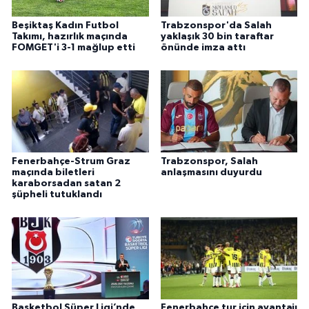
Beşiktaş Kadın Futbol
Trabzonspor'da Salah
Takımı, hazırlık maçında
yaklaşık 30 bin taraftar
FOMGET'i 3-1 mağlup etti
önünde imza attı
Fenerbahçe-Strum Graz
Trabzonspor, Salah
maçında biletleri
anlaşmasını duyurdu
karaborsadan satan 2
şüpheli tutuklandı
Basketbol Süper Ligi’nde
Fenerbahçe tur için avantajı