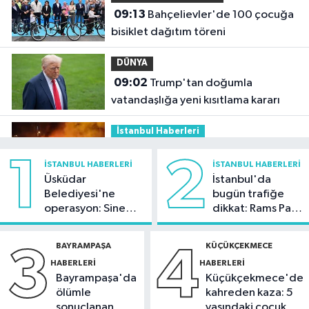
09:13
Bahçelievler'de 100 çocuğa
bisiklet dağıtım töreni
DÜNYA
09:02
Trump'tan doğumla
vatandaşlığa yeni kısıtlama kararı
İstanbul Haberleri
01:36
Kartal'da minibüs yangını:
1
2
İSTANBUL HABERLERI
İSTANBUL HABERLERI
Peş peşe patlamalar paniğe neden
Üsküdar
İstanbul'da
oldu
Belediyesi'ne
bugün trafiğe
Güncel
operasyon: Sinem
dikkat: Rams Park
21:48
Cumhurbaşkanı Erdoğan,
Dedetaş'a
çevresinde bazı
Suudi Arabistan'ı ziyaret edecek
tutuklama talebi
yollar kapatılacak
BAYRAMPAŞA
KÜÇÜKÇEKMECE
3
4
HABERLERI
HABERLERI
Spor
Bayrampaşa'da
Küçükçekmece'de
21:42
Beşiktaş Kadın Futbol Takımı,
ölümle
kahreden kaza: 5
hazırlık maçında FOMGET'i 3-1
sonuçlanan
yaşındaki çocuk