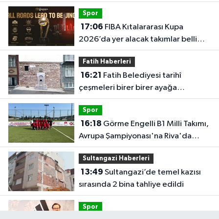
şampiyonu
Spor
17:06
FIBA Kıtalararası Kupa
2026’da yer alacak takımlar belli
oldu
Fatih Haberleri
16:21
Fatih Belediyesi tarihî
çeşmeleri birer birer ayağa
kaldırıyor
Spor
16:18
Görme Engelli B1 Milli Takımı,
Avrupa Şampiyonası'na Riva'da
hazırlanıyor
Sultangazi Haberleri
13:49
Sultangazi’de temel kazısı
sırasında 2 bina tahliye edildi
Spor