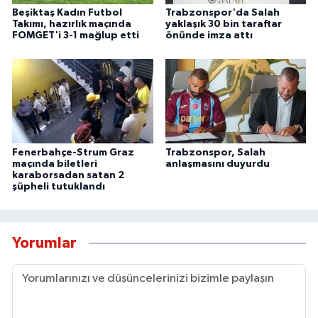
Beşiktaş Kadın Futbol
Trabzonspor'da Salah
Takımı, hazırlık maçında
yaklaşık 30 bin taraftar
FOMGET'i 3-1 mağlup etti
önünde imza attı
Fenerbahçe-Strum Graz
Trabzonspor, Salah
maçında biletleri
anlaşmasını duyurdu
karaborsadan satan 2
şüpheli tutuklandı
Yorumlar