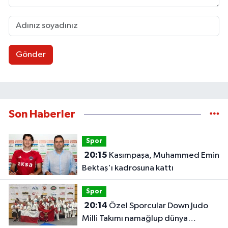
Gönder
Son Haberler
Spor
20:15
Kasımpaşa, Muhammed Emin
Bektaş'ı kadrosuna kattı
Spor
20:14
Özel Sporcular Down Judo
Milli Takımı namağlup dünya