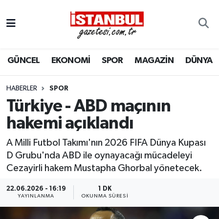
GÜNCEL
Nöbetçi Eczaneler
GÜNCEL
EKONOMİ
SPOR
MAGAZİN
DÜNYA
EKONOMİ
Hava Durumu
İSTANBUL
Trafik Durumu
HABERLER
SPOR
Türkiye - ABD maçının
DÜNYA
Süper Lig Puan Durumu ve Fikstür
hakemi açıklandı
SPOR
Tüm Manşetler
A Milli Futbol Takımı'nın 2026 FIFA Dünya Kupası
D Grubu'nda ABD ile oynayacağı mücadeleyi
MAGAZİN
Son Dakika Haberleri
Cezayirli hakem Mustapha Ghorbal yönetecek.
KÜLTÜR SANAT
Haber Arşivi
22.06.2026 - 16:19
1 DK
YAYINLANMA
OKUNMA SÜRESI
SAĞLIK