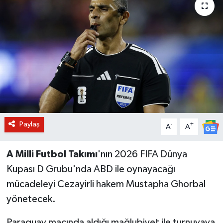
BİLİM VE TEKNOLOJİ
OTOMOBİL
KURUMSAL
Paylaş
-
+
A
A
A Milli Futbol Takımı
'nın 2026 FIFA Dünya
Kupası D Grubu'nda ABD ile oynayacağı
mücadeleyi Cezayirli hakem Mustapha Ghorbal
yönetecek.
Paraguay maçında aldığı mağlubiyet ile turnuvaya