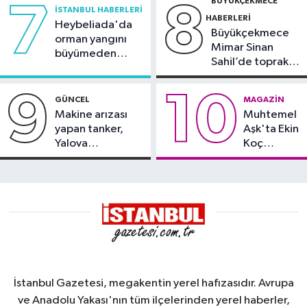
BÜYÜKÇEKMECE
7
8
İSTANBUL HABERLERI
HABERLERI
Heybeliada'da
Büyükçekmece
orman yangını
Mimar Sinan
büyümeden
Sahil’de toprak
söndürüldü
kayması
9
10
GÜNCEL
MAGAZIN
Makine arızası
Muhtemel
yapan tanker,
Aşk'ta Ekin
Yalova
Koç
Demirleme
damgası
Sahası'na alındı
İstanbul Gazetesi, megakentin yerel hafızasıdır. Avrupa
ve Anadolu Yakası'nın tüm ilçelerinden yerel haberler,