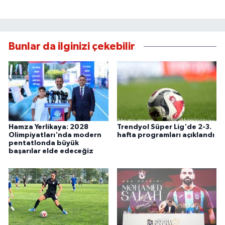
Bunlar da ilginizi çekebilir
Hamza Yerlikaya: 2028
Trendyol Süper Lig'de 2-3.
Olimpiyatları'nda modern
hafta programları açıklandı
pentatlonda büyük
başarılar elde edeceğiz