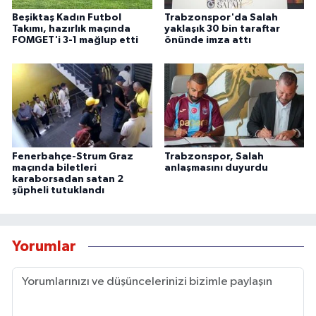
Beşiktaş Kadın Futbol
Trabzonspor'da Salah
Takımı, hazırlık maçında
yaklaşık 30 bin taraftar
FOMGET'i 3-1 mağlup etti
önünde imza attı
Fenerbahçe-Strum Graz
Trabzonspor, Salah
maçında biletleri
anlaşmasını duyurdu
karaborsadan satan 2
şüpheli tutuklandı
Yorumlar