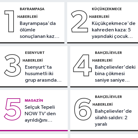
19:08
THY, temmuz ayında 9,5
BAYRAMPAŞA
KÜÇÜKÇEKMECE
1
2
milyon yolcu taşıdı
HABERLERI
HABERLERI
Bayrampaşa'da
Küçükçekmece'de
Bilim ve Teknoloji
ölümle
kahreden kaza: 5
19:05
Türksat televizyon yayınları
sonuçlanan kaza:
yaşındaki çocuk
yeni nesil uydulara taşınıyor
Sürücü
yoğun bakımda
gözaltında
ESENYURT
BAHÇELIEVLER
3
4
Otomobil
HABERLERI
HABERLERI
19:03
Motosiklet deneyimi denize
Esenyurt'ta
Bahçelievler'deki
taşınacak
husumetli iki
bina çökmesi
grup arasında
saniye saniye
Güncel
silahlı kavga
görüntülendi
19:00
'Çerçeve yasa' teklifi
BAHÇELIEVLER
5
6
MAGAZIN
komisyonda
HABERLERI
Selçuk Tepeli
Bahçelievler'de
NOW TV'den
silahlı saldırı: 2
ayrıldığını
yaralı
duyurdu