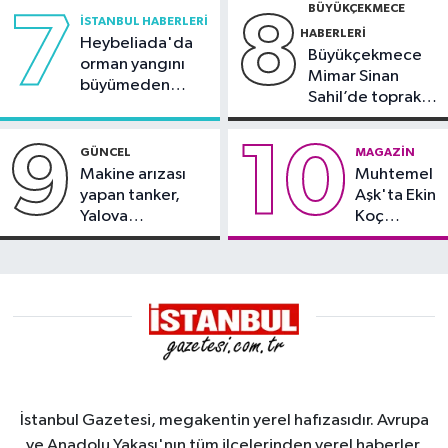
BÜYÜKÇEKMECE
7
8
İSTANBUL HABERLERI
HABERLERI
Heybeliada'da
Büyükçekmece
orman yangını
Mimar Sinan
büyümeden
Sahil’de toprak
söndürüldü
kayması
9
10
GÜNCEL
MAGAZIN
Makine arızası
Muhtemel
yapan tanker,
Aşk'ta Ekin
Yalova
Koç
Demirleme
damgası
Sahası'na alındı
İstanbul Gazetesi, megakentin yerel hafızasıdır. Avrupa
ve Anadolu Yakası'nın tüm ilçelerinden yerel haberler,