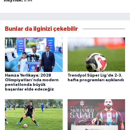
Kaynak:
İHA
Bunlar da ilginizi çekebilir
Hamza Yerlikaya: 2028
Trendyol Süper Lig'de 2-3.
Olimpiyatları'nda modern
hafta programları açıklandı
pentatlonda büyük
başarılar elde edeceğiz