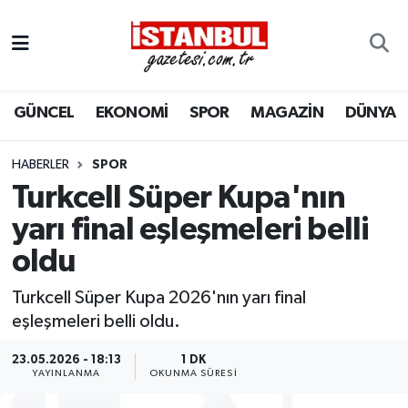
GÜNCEL
Nöbetçi Eczaneler
GÜNCEL
EKONOMİ
SPOR
MAGAZİN
DÜNYA
EKONOMİ
Hava Durumu
İSTANBUL
Trafik Durumu
HABERLER
SPOR
Turkcell Süper Kupa'nın
DÜNYA
Süper Lig Puan Durumu ve Fikstür
yarı final eşleşmeleri belli
oldu
SPOR
Tüm Manşetler
Turkcell Süper Kupa 2026'nın yarı final
MAGAZİN
Son Dakika Haberleri
eşleşmeleri belli oldu.
KÜLTÜR SANAT
Haber Arşivi
23.05.2026 - 18:13
1 DK
YAYINLANMA
OKUNMA SÜRESI
SAĞLIK