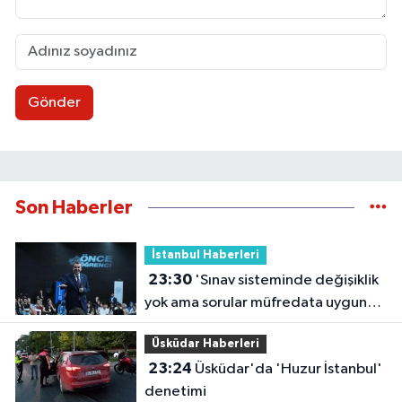
Gönder
Son Haberler
İstanbul Haberleri
23:30
'Sınav sisteminde değişiklik
yok ama sorular müfredata uygun
hale gelecek'
Üsküdar Haberleri
23:24
Üsküdar'da 'Huzur İstanbul'
denetimi