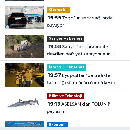
Otomobil
19:59
Togg'un servis ağı hızla
büyüyor
Sarıyer Haberleri
19:58
Sarıyer’de şarampole
devrilen hafriyat kamyonunun
şoförü yaralandı
İstanbul Haberleri
19:57
Eyüpsultan'da trafikte
tartıştığı sürücünün önünü kesip
tehdit eden saldırgana 180 bin lira
Bilim ve Teknoloji
ceza
19:13
ASELSAN’dan TOLUN P
paylaşımı
Ekonomi