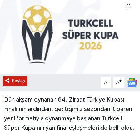
BİLİM VE TEKNOLOJİ
OTOMOBİL
KURUMSAL
Paylaş
-
+
A
A
Dün akşam oynanan 64. Ziraat Türkiye Kupası
Finali'nin ardından, geçtiğimiz sezondan itibaren
yeni formatıyla oynanmaya başlanan Turkcell
Süper Kupa'nın yarı final eşleşmeleri de belli oldu.