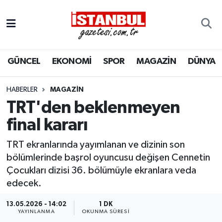
GÜNCEL
Nöbetçi Eczaneler
GÜNCEL
EKONOMİ
SPOR
MAGAZİN
DÜNYA
EKONOMİ
Hava Durumu
İSTANBUL
Trafik Durumu
HABERLER
MAGAZIN
TRT'den beklenmeyen
DÜNYA
Süper Lig Puan Durumu ve Fikstür
final kararı
SPOR
Tüm Manşetler
TRT ekranlarında yayımlanan ve dizinin son
bölümlerinde başrol oyuncusu değişen Cennetin
MAGAZİN
Son Dakika Haberleri
Çocukları dizisi 36. bölümüyle ekranlara veda
edecek.
KÜLTÜR SANAT
Haber Arşivi
13.05.2026 - 14:02
1 DK
YAYINLANMA
OKUNMA SÜRESI
SAĞLIK