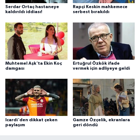
Serdar Ortaç hastaneye
Rapçi Keskin mahkemece
kaldırıldı iddiası!
serbest bırakıldı
Muhtemel Aşk'ta Ekin Koç
Ertuğrul Özkök ifade
damgası
vermek için adliyeye geldi
Icardi'den dikkat çeken
Gamze Özçelik, ekranlara
paylaşım
geri döndü