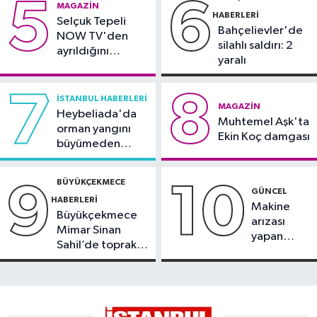
5
6
MAGAZIN
yasası TBMM'de kabul edildi
HABERLERI
Selçuk Tepeli
Bahçelievler'de
NOW TV'den
silahlı saldırı: 2
ayrıldığını
yaralı
duyurdu
7
8
İSTANBUL HABERLERI
MAGAZIN
Heybeliada'da
Muhtemel Aşk'ta
orman yangını
Ekin Koç damgası
büyümeden
söndürüldü
BÜYÜKÇEKMECE
9
10
GÜNCEL
HABERLERI
Makine
Büyükçekmece
arızası
Mimar Sinan
yapan
Sahil’de toprak
tanker,
kayması
Yalova
Demirleme
Sahası'na
alındı