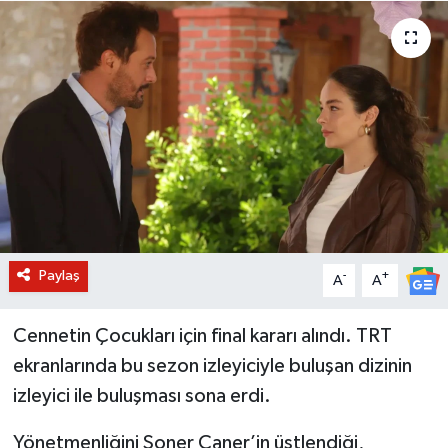
BİLİM VE TEKNOLOJİ
OTOMOBİL
KURUMSAL
Paylaş
-
+
A
A
Cennetin Çocukları için final kararı alındı. TRT
ekranlarında bu sezon izleyiciyle buluşan dizinin
izleyici ile buluşması sona erdi.
Yönetmenliğini Soner Caner’in üstlendiği,