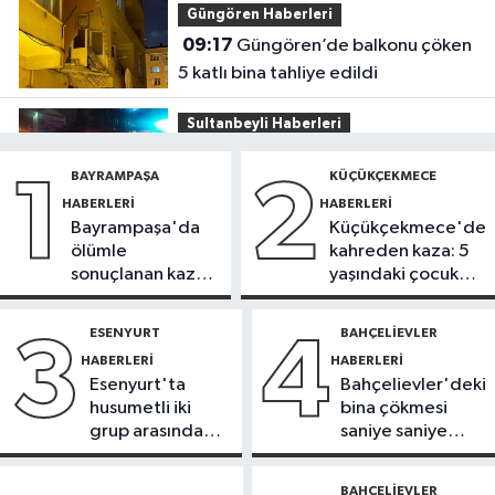
Güngören Haberleri
09:17
Güngören’de balkonu çöken
5 katlı bina tahliye edildi
Sultanbeyli Haberleri
09:10
Sultanbeyli'de alışveriş
BAYRAMPAŞA
KÜÇÜKÇEKMECE
1
2
merkezinde korkutan yangın
HABERLERI
HABERLERI
Bayrampaşa'da
Küçükçekmece'de
İstanbul Haberleri
ölümle
kahreden kaza: 5
23:34
"Yaklaşık 7 bin 500 aranan
sonuçlanan kaza:
yaşındaki çocuk
şahsı bu yılın ilk 7 yılında yakalamış
Sürücü
yoğun bakımda
durumdayız"
gözaltında
ESENYURT
BAHÇELIEVLER
3
4
Başakşehir Haberleri
HABERLERI
HABERLERI
23:31
Aymakoop Sanayi
Esenyurt'ta
Bahçelievler'deki
Sitesi'ndeki yangın söndürüldü: İş
husumetli iki
bina çökmesi
yeri kullanılamaz hale geldi
grup arasında
saniye saniye
Güncel
silahlı kavga
görüntülendi
23:23
Suça sürüklenen çocuk
BAHÇELIEVLER