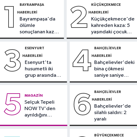
BAYRAMPAŞA
KÜÇÜKÇEKMECE
1
2
operasyonu
HABERLERI
HABERLERI
Bayrampaşa'da
Küçükçekmece'de
Sağlık
ölümle
kahreden kaza: 5
09:56
Ekran bağımlılığına karşı
sonuçlanan kaza:
yaşındaki çocuk
'bağımlılık yapmayan telefon'
Sürücü
yoğun bakımda
tavsiyesi
gözaltında
ESENYURT
BAHÇELIEVLER
3
4
İstanbul Haberleri
HABERLERI
HABERLERI
09:53
Sazlıbosna Barajı’nda misina
Esenyurt'ta
Bahçelievler'deki
ve ağlara takılan karabatağı itfaiye
husumetli iki
bina çökmesi
kurtardı
grup arasında
saniye saniye
Güncel
silahlı kavga
görüntülendi
09:32
Hava kararınca nüfusunun
BAHÇELIEVLER
5
6
MAGAZIN
100 katını ağırlıyor
HABERLERI
Selçuk Tepeli
Bahçelievler'de
NOW TV'den
silahlı saldırı: 2
ayrıldığını
yaralı
duyurdu
BÜYÜKÇEKMECE