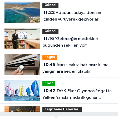
Güncel
11:22
Adadan, adaya denizin
içinden yürüyerek geçiyorlar
Güncel
11:16
‘Geleceğin meslekleri
bugünden şekilleniyor’
Sağlık
10:45
Aşırı sıcakta bakımsız klima
yangınlara neden olabilir
Spor
10:42
TAYK-Eker Olympos Regatta
Yelken Yarışları'nda ilk günün
sonuçları belli oldu
Kağıthane Haberleri
09:59
Kağıthane’de uyuşturucu