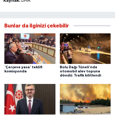
Kaynak:
DHA
Bunlar da ilginizi çekebilir
'Çerçeve yasa' teklifi
Bolu Dağı Tüneli’nde
komisyonda
otomobil alev topuna
döndü: Trafik kilitlendi