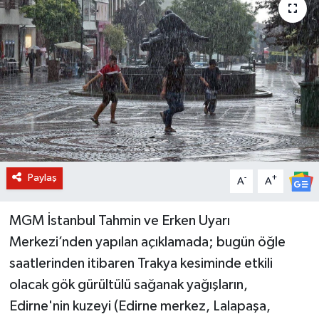
BİLİM VE TEKNOLOJİ
OTOMOBİL
KURUMSAL
Paylaş
-
+
A
A
MGM İstanbul Tahmin ve Erken Uyarı
Merkezi’nden yapılan açıklamada; bugün öğle
saatlerinden itibaren Trakya kesiminde etkili
olacak gök gürültülü sağanak yağışların,
Edirne'nin kuzeyi (Edirne merkez, Lalapaşa,