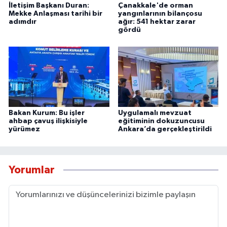
İletişim Başkanı Duran:
Çanakkale'de orman
Mekke Anlaşması tarihi bir
yangınlarının bilançosu
adımdır
ağır: 541 hektar zarar
gördü
Bakan Kurum: Bu işler
Uygulamalı mevzuat
ahbap çavuş ilişkisiyle
eğitiminin dokuzuncusu
yürümez
Ankara’da gerçekleştirildi
Yorumlar