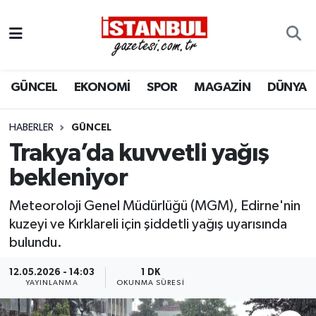
GÜNCEL
Nöbetçi Eczaneler
GÜNCEL
EKONOMİ
SPOR
MAGAZİN
DÜNYA
EKONOMİ
Hava Durumu
İSTANBUL
Trafik Durumu
HABERLER
GÜNCEL
Trakya’da kuvvetli yağış
DÜNYA
Süper Lig Puan Durumu ve Fikstür
bekleniyor
SPOR
Tüm Manşetler
Meteoroloji Genel Müdürlüğü (MGM), Edirne'nin
kuzeyi ve Kırklareli için şiddetli yağış uyarısında
MAGAZİN
Son Dakika Haberleri
bulundu.
KÜLTÜR SANAT
Haber Arşivi
12.05.2026 - 14:03
1 DK
YAYINLANMA
OKUNMA SÜRESI
SAĞLIK