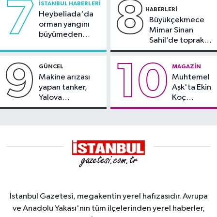
7
8
İSTANBUL HABERLERI
HABERLERI
Heybeliada'da
Büyükçekmece
orman yangını
Mimar Sinan
büyümeden
Sahil’de toprak
söndürüldü
kayması
9
10
GÜNCEL
MAGAZIN
Makine arızası
Muhtemel
yapan tanker,
Aşk'ta Ekin
Yalova
Koç
Demirleme
damgası
Sahası'na alındı
İstanbul Gazetesi, megakentin yerel hafızasıdır. Avrupa
ve Anadolu Yakası'nın tüm ilçelerinden yerel haberler,