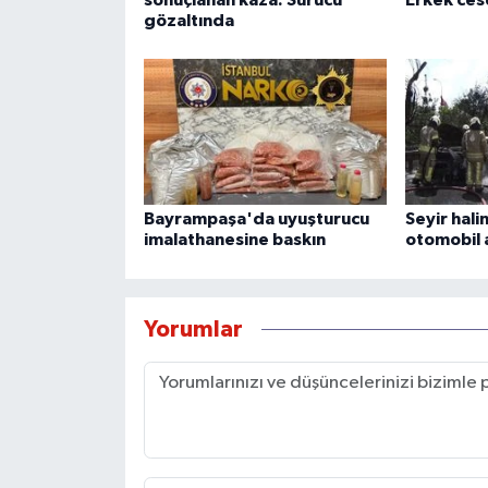
gözaltında
Bayrampaşa'da uyuşturucu
Seyir hali
imalathanesine baskın
otomobil 
Yorumlar