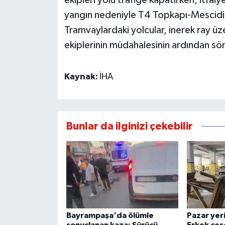
ekipleri yolu trafiğe kapatırken, itfai
yangın nedeniyle T4 Topkapı-Mescidi 
Tramvaylardaki yolcular, inerek ray üz
ekiplerinin müdahalesinin ardından sö
Kaynak:
İHA
Bunlar da ilginizi çekebilir
Bayrampaşa'da ölümle
Pazar yer
sonuçlanan kaza: Sürücü
Erkek ces