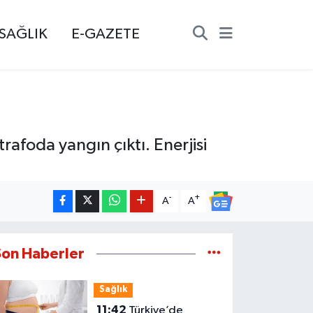
SAĞLIK
E-GAZETE
foda yangın çıktı. Enerjisi
-
+
A
A
Son Haberler
Sağlık
11:42
Türkiye’de