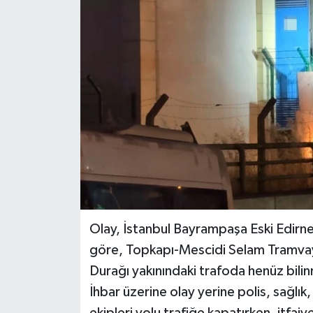
BİLİM VE TEKNOLOJİ
OTOMOBİL
KURUMSAL
Olay, İstanbul Bayrampaşa Eski Edirn
göre, Topkapı-Mescidi Selam Tramvay
Durağı yakınındaki trafoda henüz bil
İhbar üzerine olay yerine polis, sağlık,