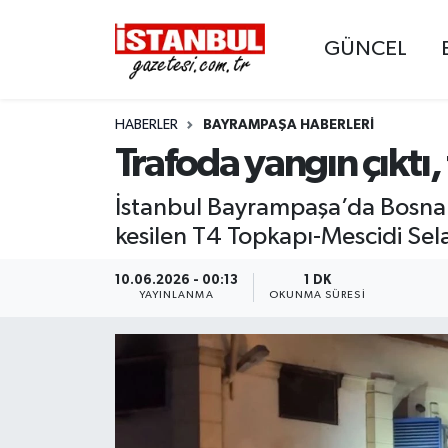
GÜNCEL
GÜNCEL
Nöbetçi Eczaneler
HABERLER
BAYRAMPAŞA HABERLERI
EKONOMİ
Hava Durumu
Trafoda yangın çıktı,
İSTANBUL
Trafik Durumu
İstanbul Bayrampaşa’da Bosna Ç
DÜNYA
Süper Lig Puan Durumu ve Fikstür
kesilen T4 Topkapı-Mescidi Sel
SPOR
Tüm Manşetler
10.06.2026 - 00:13
1 DK
YAYINLANMA
OKUNMA SÜRESI
MAGAZİN
Son Dakika Haberleri
KÜLTÜR SANAT
Haber Arşivi
SAĞLIK