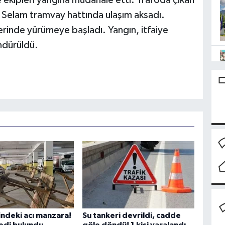
ye ekipleri yangına müdahale etti. Trafoda çıkan
Selam tramvay hattında ulaşım aksadı.
erinde yürümeye başladı. Yangın, itfaiye
ndürüldü.
indeki acı manzara!
Su tankeri devrildi, cadde
edi bulundu
göle döndü! 1 kişi yaralandı