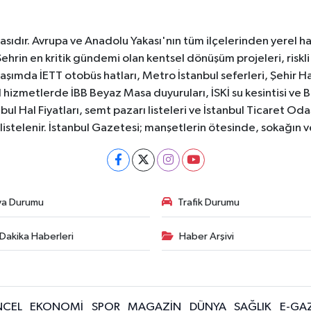
sıdır. Avrupa ve Anadolu Yakası'nın tüm ilçelerinden yerel hab
Şehrin en kritik gündemi olan kentsel dönüşüm projeleri, riskli 
aşımda İETT otobüs hatları, Metro İstanbul seferleri, Şehir Hat
 hizmetlerde İBB Beyaz Masa duyuruları, İSKİ su kesintisi ve 
bul Hal Fiyatları, semt pazarı listeleri ve İstanbul Ticaret Odas
listelenir. İstanbul Gazetesi; manşetlerin ötesinde, sokağın 
va Durumu
Trafik Durumu
Dakika Haberleri
Haber Arşivi
CEL
EKONOMİ
SPOR
MAGAZİN
DÜNYA
SAĞLIK
E-GA