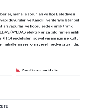
erler, mahalle sorunları ve İlçe Belediyesi
yapı duyuruları ve Kandilli verileriyle İstanbul
ları vapurları ve köprülerdeki anlık trafik
BEDAŞ/AYEDAŞ elektrik arıza bildirimleri anlık
ı (İTO) endeksleri; sosyal yaşam için ise kültür
ve mahallenin sesi olan yerel medya organıdır.
Puan Durumu ve Fikstür
ZETE