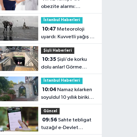
obezite alarmı:
Kadınlarda oran yüzde
İstanbul Haberleri
40’larda
10:47
Meteoroloji
uyardı: Kuvvetli yağış ve
fırtına geliyor
Şişli Haberleri
10:35
Şişli’de korku
dolu anlar! Görme
engelli genç metro
İstanbul Haberleri
raylarına düştü
10:04
Namaz kılarken
soyuldu! 10 yıllık birikimi
saniyeler içinde gitti
Güncel
09:56
Sahte tebligat
tuzağı! e-Devlet
bilgilerinizi çaldırmayın