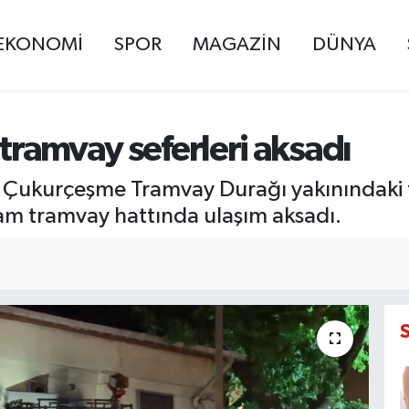
EKONOMİ
SPOR
MAGAZİN
DÜNYA
 tramvay seferleri aksadı
ukurçeşme Tramvay Durağı yakınındaki tra
am tramvay hattında ulaşım aksadı.