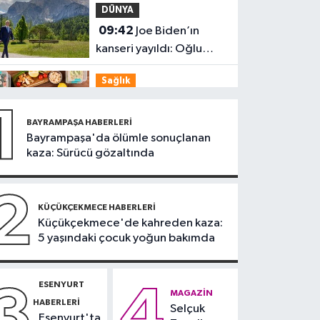
DÜNYA
09:42
Joe Biden’ın
kanseri yayıldı: Oğlu
Hunter Biden’dan
Sağlık
açıklama
09:38
Uzmanı uyardı:
1
Yulaf sağlıklı ama sınırsız
BAYRAMPAŞA HABERLERI
değil
Bayrampaşa'da ölümle sonuçlanan
Güncel
kaza: Sürücü gözaltında
09:28
Trabzon’da
Salah heyecanı:
2
Turizmde hareketlilik
KÜÇÜKÇEKMECE HABERLERI
Sağlık
Küçükçekmece'de kahreden kaza:
başladı
5 yaşındaki çocuk yoğun bakımda
09:20
Denize girerken
dikkat! Kayalık
bölgelerde zehirli
ESENYURT
3
4
Güngören Haberleri
MAGAZIN
tehlike
HABERLERI
Selçuk
09:17
Güngören’de
Esenyurt'ta