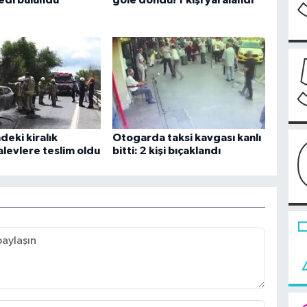
ndeki kiralık
Otogarda taksi kavgası kanlı
alevlere teslim oldu
bitti: 2 kişi bıçaklandı