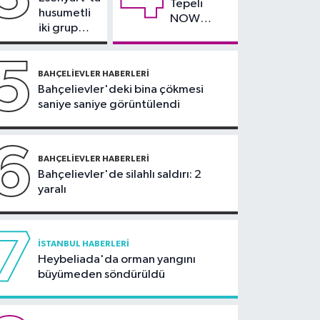
Tepeli
balkonu çöken 5 katlı
husumetli
NOW
bina tahliye edildi
iki grup
TV'den
arasında
ayrıldığını
silahlı
5
duyurdu
kavga
BAHÇELIEVLER HABERLERI
Bahçelievler'deki bina çökmesi
saniye saniye görüntülendi
6
BAHÇELIEVLER HABERLERI
Bahçelievler'de silahlı saldırı: 2
yaralı
7
İSTANBUL HABERLERI
Heybeliada'da orman yangını
büyümeden söndürüldü