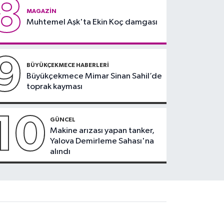
8
MAGAZIN
Muhtemel Aşk'ta Ekin Koç damgası
9
BÜYÜKÇEKMECE HABERLERI
Büyükçekmece Mimar Sinan Sahil’de
toprak kayması
10
GÜNCEL
Makine arızası yapan tanker,
Yalova Demirleme Sahası'na
alındı