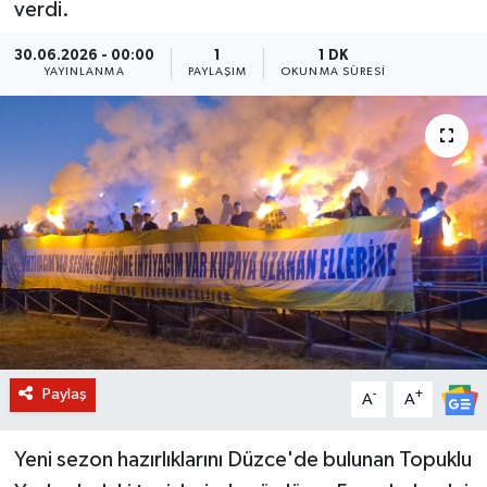
verdi.
BİLİM VE TEKNOLOJİ
30.06.2026 - 00:00
1
1 DK
YAYINLANMA
PAYLAŞIM
OKUNMA SÜRESI
OTOMOBİL
KURUMSAL
Paylaş
-
+
A
A
Yeni sezon hazırlıklarını Düzce'de bulunan Topuklu