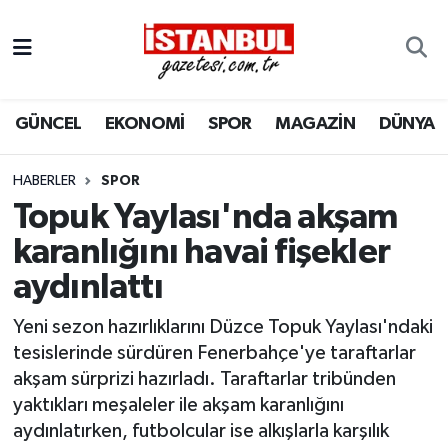
GÜNCEL
Nöbetçi Eczaneler
GÜNCEL
EKONOMİ
SPOR
MAGAZİN
DÜNYA
EKONOMİ
Hava Durumu
İSTANBUL
Trafik Durumu
HABERLER
SPOR
Topuk Yaylası'nda akşam
DÜNYA
Süper Lig Puan Durumu ve Fikstür
karanlığını havai fişekler
aydınlattı
SPOR
Tüm Manşetler
Yeni sezon hazırlıklarını Düzce Topuk Yaylası'ndaki
MAGAZİN
Son Dakika Haberleri
tesislerinde sürdüren Fenerbahçe'ye taraftarlar
akşam sürprizi hazırladı. Taraftarlar tribünden
KÜLTÜR SANAT
Haber Arşivi
yaktıkları meşaleler ile akşam karanlığını
aydınlatırken, futbolcular ise alkışlarla karşılık
SAĞLIK