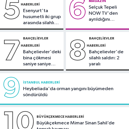
5
6
21:17
"Karaciğerim yağlı"
MAGAZIN
HABERLERI
Selçuk Tepeli
demeyin, önlemini alın
Esenyurt'ta
NOW TV'den
husumetli iki grup
ayrıldığını
arasında silahlı
duyurdu
kavga
BAHÇELIEVLER
BAHÇELIEVLER
7
8
HABERLERI
HABERLERI
Bahçelievler'deki
Bahçelievler'de
bina çökmesi
silahlı saldırı: 2
saniye saniye
yaralı
görüntülendi
9
İSTANBUL HABERLERI
Heybeliada'da orman yangını büyümeden
söndürüldü
10
BÜYÜKÇEKMECE HABERLERI
Büyükçekmece Mimar Sinan Sahil’de