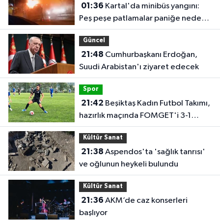
01:36
Kartal'da minibüs yangını:
Peş peşe patlamalar paniğe neden
oldu
Güncel
21:48
Cumhurbaşkanı Erdoğan,
Suudi Arabistan'ı ziyaret edecek
Spor
21:42
Beşiktaş Kadın Futbol Takımı,
hazırlık maçında FOMGET'i 3-1
mağlup etti
Kültür Sanat
21:38
Aspendos'ta 'sağlık tanrısı'
ve oğlunun heykeli bulundu
Kültür Sanat
21:36
AKM’de caz konserleri
başlıyor