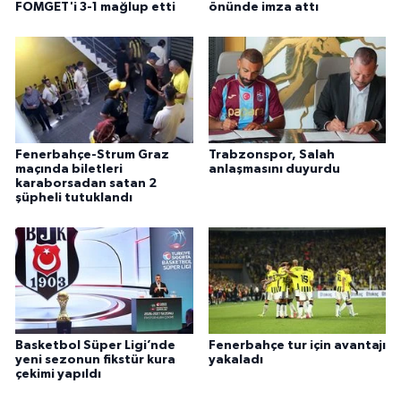
FOMGET'i 3-1 mağlup etti
önünde imza attı
Fenerbahçe-Strum Graz
Trabzonspor, Salah
maçında biletleri
anlaşmasını duyurdu
karaborsadan satan 2
şüpheli tutuklandı
Basketbol Süper Ligi’nde
Fenerbahçe tur için avantajı
yeni sezonun fikstür kura
yakaladı
çekimi yapıldı