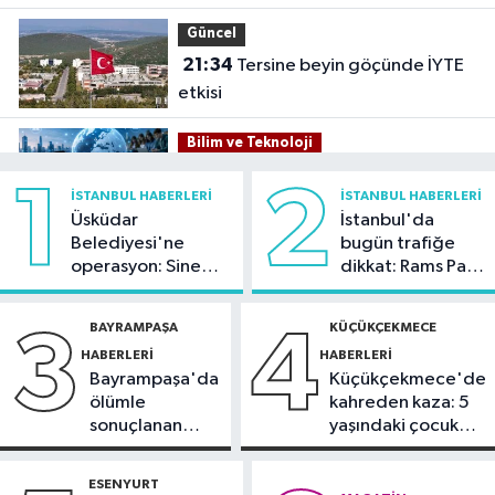
Güncel
21:34
Tersine beyin göçünde İYTE
etkisi
Bilim ve Teknoloji
21:26
İnternet kullanan bireylerin
1
2
İSTANBUL HABERLERI
İSTANBUL HABERLERI
oranı yüzde 92,3 oldu
Üsküdar
İstanbul'da
Belediyesi'ne
bugün trafiğe
Bilim ve Teknoloji
operasyon: Sinem
dikkat: Rams Park
21:23
5G abone sayısı 4 ayda 44,5
Dedetaş'a
çevresinde bazı
milyona ulaştı
tutuklama talebi
yollar kapatılacak
BAYRAMPAŞA
KÜÇÜKÇEKMECE
3
4
HABERLERI
HABERLERI
Kültür Sanat
Bayrampaşa'da
Küçükçekmece'de
21:21
Esenler Belediyesi
ölümle
kahreden kaza: 5
vatandaşları yazlık sinemada
sonuçlanan
yaşındaki çocuk
buluşturuyor
kaza: Sürücü
yoğun bakımda
Sağlık
gözaltında
ESENYURT