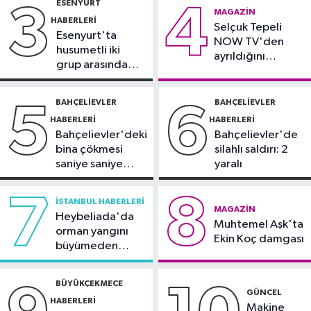
ESENYURT
3
4
İstanbul Haberleri
MAGAZIN
HABERLERI
23:34
Selçuk Tepeli
"Yaklaşık 7 bin 500 aranan
Esenyurt'ta
NOW TV'den
şahsı bu yılın ilk 7 yılında yakalamış
husumetli iki
ayrıldığını
durumdayız"
grup arasında
duyurdu
Başakşehir Haberleri
silahlı kavga
23:31
Aymakoop Sanayi
BAHÇELIEVLER
BAHÇELIEVLER
5
6
Sitesi'ndeki yangın söndürüldü: İş
HABERLERI
HABERLERI
yeri kullanılamaz hale geldi
Bahçelievler'deki
Bahçelievler'de
bina çökmesi
silahlı saldırı: 2
saniye saniye
yaralı
görüntülendi
7
8
İSTANBUL HABERLERI
MAGAZIN
Heybeliada'da
Muhtemel Aşk'ta
orman yangını
Ekin Koç damgası
büyümeden
söndürüldü
BÜYÜKÇEKMECE
GÜNCEL
HABERLERI
Makine