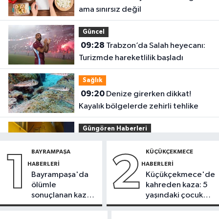
ama sınırsız değil
Güncel
09:28
Trabzon’da Salah heyecanı:
Turizmde hareketlilik başladı
Sağlık
09:20
Denize girerken dikkat!
Kayalık bölgelerde zehirli tehlike
Güngören Haberleri
09:17
Güngören’de balkonu çöken
BAYRAMPAŞA
KÜÇÜKÇEKMECE
1
2
5 katlı bina tahliye edildi
HABERLERI
HABERLERI
Bayrampaşa'da
Küçükçekmece'de
Sultanbeyli Haberleri
ölümle
kahreden kaza: 5
09:10
Sultanbeyli'de alışveriş
sonuçlanan kaza:
yaşındaki çocuk
merkezinde korkutan yangın
Sürücü
yoğun bakımda
gözaltında