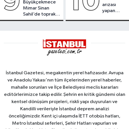
9
10
Büyükçekmece
arızası
Mimar Sinan
yapan
Sahil’de toprak
tanker,
kayması
Yalova
Demirleme
Sahası'na
alındı
İstanbul Gazetesi, megakentin yerel hafızasıdır. Avrupa
ve Anadolu Yakası'nın tüm ilçelerinden yerel haberler,
mahalle sorunları ve İlçe Belediyesi meclis kararları
editörlerimizce takip edilir. Şehrin en kritik gündemi olan
kentsel dönüşüm projeleri, riskli yapı duyuruları ve
Kandilli verileriyle İstanbul deprem analizi
önceliğimizdir. Kent içi ulaşımda İETT otobüs hatları,
Metro İstanbul seferleri, Şehir Hatları vapurları ve