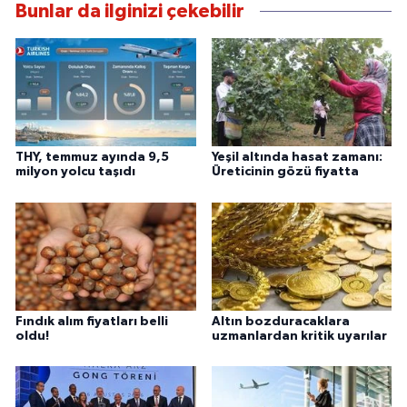
Bunlar da ilginizi çekebilir
THY, temmuz ayında 9,5
Yeşil altında hasat zamanı:
milyon yolcu taşıdı
Üreticinin gözü fiyatta
Fındık alım fiyatları belli
Altın bozduracaklara
oldu!
uzmanlardan kritik uyarılar