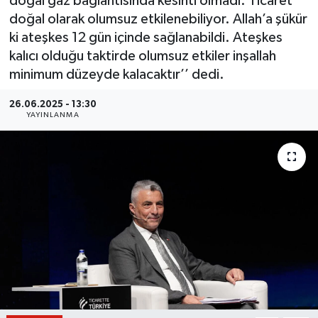
doğal gaz bağlantısında kesinti olmadı. Ticaret
doğal olarak olumsuz etkilenebiliyor. Allah’a şükür
BİLİM VE TEKNOLOJİ
ki ateşkes 12 gün içinde sağlanabildi. Ateşkes
kalıcı olduğu taktirde olumsuz etkiler inşallah
OTOMOBİL
minimum düzeyde kalacaktır’’ dedi.
KURUMSAL
26.06.2025 - 13:30
YAYINLANMA