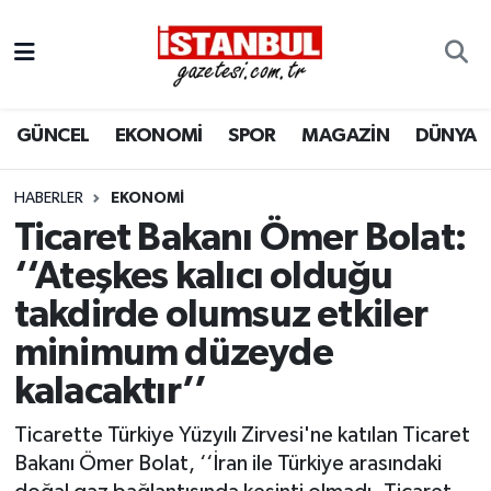
GÜNCEL
Nöbetçi Eczaneler
GÜNCEL
EKONOMİ
SPOR
MAGAZİN
DÜNYA
EKONOMİ
Hava Durumu
İSTANBUL
Trafik Durumu
HABERLER
EKONOMI
Ticaret Bakanı Ömer Bolat:
DÜNYA
Süper Lig Puan Durumu ve Fikstür
‘‘Ateşkes kalıcı olduğu
takdirde olumsuz etkiler
SPOR
Tüm Manşetler
minimum düzeyde
MAGAZİN
Son Dakika Haberleri
kalacaktır’’
KÜLTÜR SANAT
Haber Arşivi
Ticarette Türkiye Yüzyılı Zirvesi'ne katılan Ticaret
Bakanı Ömer Bolat, ‘‘İran ile Türkiye arasındaki
SAĞLIK