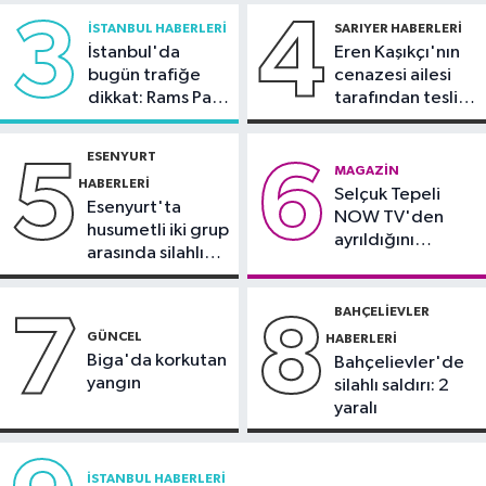
"Kanun Teklifi, iç cephemizi daha da
tutuklama talebi
3
4
İSTANBUL HABERLERI
SARIYER HABERLERI
güçlendirecek"
İstanbul'da
Eren Kaşıkçı'nın
Spor
bugün trafiğe
cenazesi ailesi
20:28
Kıvanç Taşyaran ve Buğra
dikkat: Rams Park
tarafından teslim
Ünal, yarı finalde
çevresinde bazı
alındı
yollar kapatılacak
ESENYURT
5
6
Spor
MAGAZIN
HABERLERI
Selçuk Tepeli
18:42
TAYK - Eker Olympos Regatta
Esenyurt'ta
NOW TV'den
için geri sayım başladı
husumetli iki grup
ayrıldığını
arasında silahlı
duyurdu
kavga
BAHÇELIEVLER
7
8
GÜNCEL
HABERLERI
Biga'da korkutan
Bahçelievler'de
yangın
silahlı saldırı: 2
yaralı
İSTANBUL HABERLERI