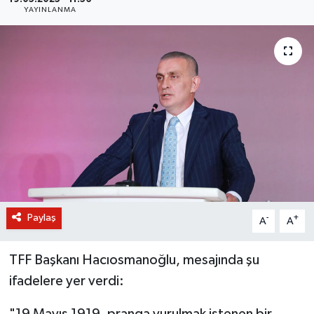
YAYINLANMA
BİLİM VE TEKNOLOJİ
OTOMOBİL
KURUMSAL
Paylaş
-
+
A
A
TFF Başkanı Hacıosmanoğlu, mesajında şu
ifadelere yer verdi: