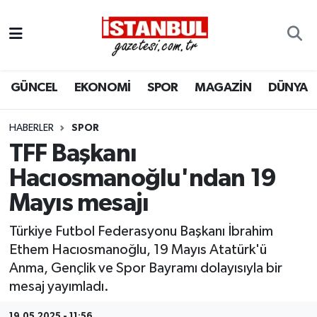
GÜNCEL
Nöbetçi Eczaneler
GÜNCEL
EKONOMİ
SPOR
MAGAZİN
DÜNYA
EKONOMİ
Hava Durumu
İSTANBUL
Trafik Durumu
HABERLER
SPOR
TFF Başkanı
DÜNYA
Süper Lig Puan Durumu ve Fikstür
Hacıosmanoğlu'ndan 19
Mayıs mesajı
SPOR
Tüm Manşetler
Türkiye Futbol Federasyonu Başkanı İbrahim
MAGAZİN
Son Dakika Haberleri
Ethem Hacıosmanoğlu, 19 Mayıs Atatürk'ü
Anma, Gençlik ve Spor Bayramı dolayısıyla bir
KÜLTÜR SANAT
Haber Arşivi
mesaj yayımladı.
SAĞLIK
19.05.2025 - 11:56