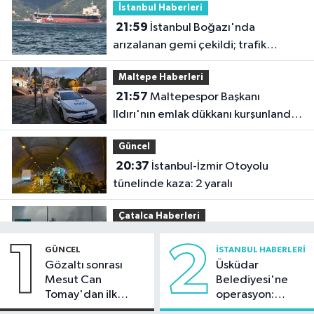
İstanbul Haberleri
21:59
İstanbul Boğazı'nda
arızalanan gemi çekildi; trafik
yeniden açıldı
Maltepe Haberleri
21:57
Maltepespor Başkanı
Ildırı'nın emlak dükkanı kurşunlandı:
1 yaralı
Güncel
20:37
İstanbul-İzmir Otoyolu
tünelinde kaza: 2 yaralı
Çatalca Haberleri
20:34
Çatalca'da lastik yüklü TIR'ın
1
2
GÜNCEL
İSTANBUL HABERLERI
dorsesi yandı; alevler tarım arazisine
Gözaltı sonrası
Üsküdar
sıçradı
Mesut Can
Belediyesi'ne
Güncel
Tomay'dan ilk
operasyon:
20:31
İletişim Başkanı Duran:
açıklama
Sinem Dedetaş'a