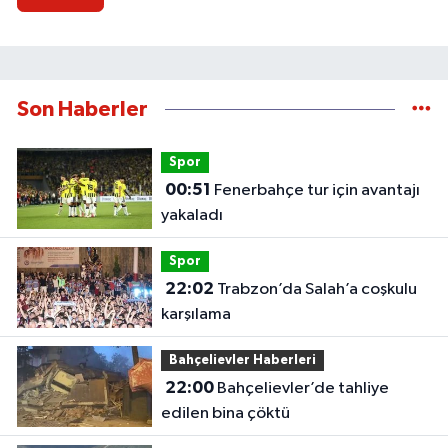
Son Haberler
Spor
00:51
Fenerbahçe tur için avantajı
yakaladı
Spor
22:02
Trabzon’da Salah’a coşkulu
karşılama
Bahçelievler Haberleri
22:00
Bahçelievler’de tahliye
edilen bina çöktü