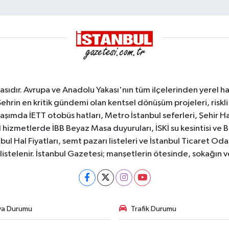
sıdır. Avrupa ve Anadolu Yakası'nın tüm ilçelerinden yerel hab
Şehrin en kritik gündemi olan kentsel dönüşüm projeleri, riskli 
aşımda İETT otobüs hatları, Metro İstanbul seferleri, Şehir Hat
 hizmetlerde İBB Beyaz Masa duyuruları, İSKİ su kesintisi ve 
bul Hal Fiyatları, semt pazarı listeleri ve İstanbul Ticaret Odas
listelenir. İstanbul Gazetesi; manşetlerin ötesinde, sokağın 
va Durumu
Trafik Durumu