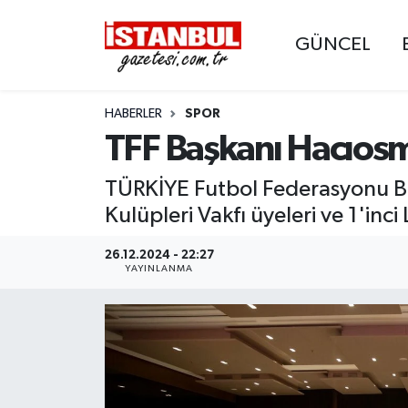
GÜNCEL
GÜNCEL
Nöbetçi Eczaneler
HABERLER
SPOR
EKONOMİ
Hava Durumu
TFF Başkanı Hacıosma
İSTANBUL
Trafik Durumu
TÜRKİYE Futbol Federasyonu Ba
DÜNYA
Süper Lig Puan Durumu ve Fikstür
Kulüpleri Vakfı üyeleri ve 1'inci
SPOR
Tüm Manşetler
26.12.2024 - 22:27
YAYINLANMA
MAGAZİN
Son Dakika Haberleri
KÜLTÜR SANAT
Haber Arşivi
SAĞLIK