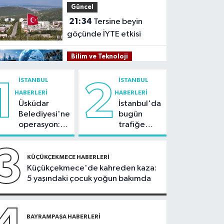
Güncel
21:34
Tersine beyin
göçünde İYTE etkisi
Bilim ve Teknoloji
21:26
İnternet kullanan
İSTANBUL
İSTANBUL
1
2
bireylerin oranı yüzde
HABERLERI
HABERLERI
92,3 oldu
Üsküdar
İstanbul'da
Bilim ve Teknoloji
Belediyesi'ne
bugün
21:23
5G abone sayısı
operasyon:
trafiğe
4 ayda 44,5 milyona
Sinem
dikkat:
ulaştı
Dedetaş'a
Rams Park
3
Kültür Sanat
tutuklama
çevresinde
KÜÇÜKÇEKMECE HABERLERI
talebi
bazı yollar
Küçükçekmece'de kahreden kaza:
21:21
Esenler
kapatılacak
5 yaşındaki çocuk yoğun bakımda
Belediyesi vatandaşları
yazlık sinemada
Sağlık
buluşturuyor
21:17
BAYRAMPAŞA HABERLERI
"Karaciğerim