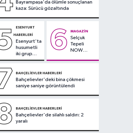
4
Bayrampaşa'da ölümle sonuçlanan
yağlı" demeyin,
kaza: Sürücü gözaltında
önlemini alın
ESENYURT
5
6
MAGAZIN
HABERLERI
Selçuk
Esenyurt'ta
Tepeli
husumetli
NOW
iki grup
TV'den
arasında
ayrıldığını
silahlı
7
duyurdu
kavga
BAHÇELIEVLER HABERLERI
Bahçelievler'deki bina çökmesi
saniye saniye görüntülendi
8
BAHÇELIEVLER HABERLERI
Bahçelievler'de silahlı saldırı: 2
yaralı