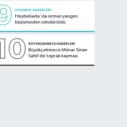
9
İSTANBUL HABERLERI
Heybeliada'da orman yangını
büyümeden söndürüldü
10
BÜYÜKÇEKMECE HABERLERI
Büyükçekmece Mimar Sinan
Sahil’de toprak kayması