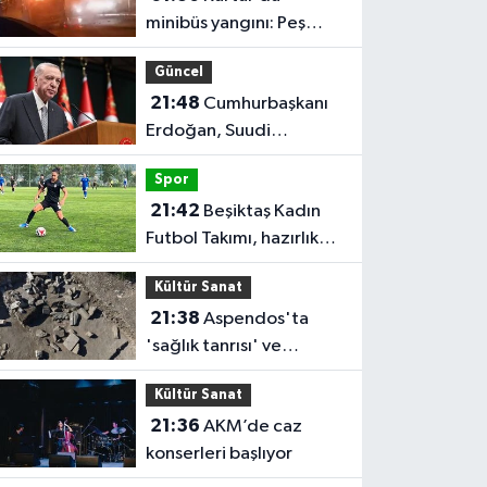
minibüs yangını: Peş
peşe patlamalar paniğe
Güncel
neden oldu
21:48
Cumhurbaşkanı
Erdoğan, Suudi
Arabistan'ı ziyaret
Spor
edecek
21:42
Beşiktaş Kadın
Futbol Takımı, hazırlık
maçında FOMGET'i 3-1
Kültür Sanat
mağlup etti
21:38
Aspendos'ta
'sağlık tanrısı' ve
oğlunun heykeli bulundu
Kültür Sanat
21:36
AKM’de caz
konserleri başlıyor