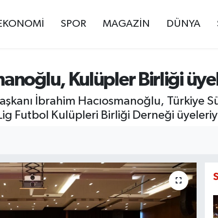
EKONOMİ
SPOR
MAGAZİN
DÜNYA
noğlu, Kulüpler Birliği üyele
şkanı İbrahim Hacıosmanoğlu, Türkiye Sü
 Lig Futbol Kulüpleri Birliği Derneği üyeleriy