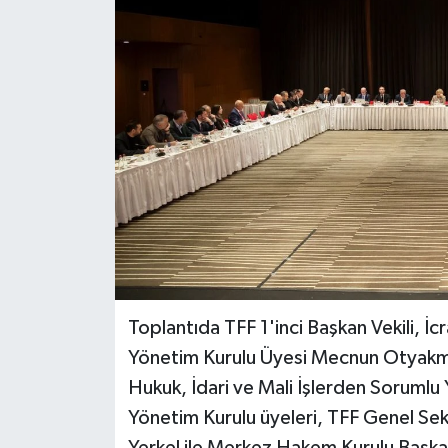
BİLİM VE TEKNOLOJİ
OTOMOBİL
KURUMSAL
Toplantıda TFF 1'inci Başkan Vekili, İ
Yönetim Kurulu Üyesi Mecnun Otyakmaz,
Hukuk, İdari ve Mali İşlerden Sorumlu
Yönetim Kurulu üyeleri, TFF Genel Se