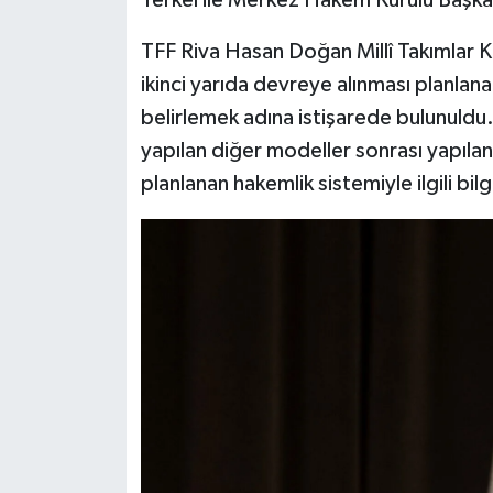
Yerkel ile Merkez Hakem Kurulu Başka
TFF Riva Hasan Doğan Millî Takımlar 
ikinci yarıda devreye alınması planlan
belirlemek adına istişarede bulunuldu.
yapılan diğer modeller sonrası yapıla
planlanan hakemlik sistemiyle ilgili bilgi