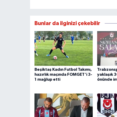
Bunlar da ilginizi çekebilir
Beşiktaş Kadın Futbol Takımı,
Trabzonsp
hazırlık maçında FOMGET'i 3-
yaklaşık 3
1 mağlup etti
önünde im