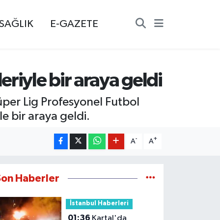
SAĞLIK
E-GAZETE
riyle bir araya geldi
per Lig Profesyonel Futbol
le bir araya geldi.
-
+
A
A
Son Haberler
İstanbul Haberleri
01:36
Kartal'da