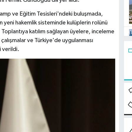
nı Ferhat Gündoğdu da yer aldı.
Kamp ve Eğitim Tesisleri'ndeki buluşmada,
an yeni hakemlik sisteminde kulüplerin rolünü
 Toplantıya katılım sağlayan üyelere, inceleme
n çalışmalar ve Türkiye'de uygulanması
 verildi.