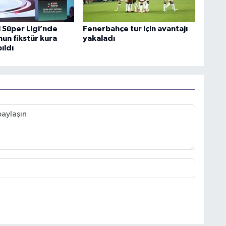
 Süper Ligi’nde
Fenerbahçe tur için avantajı
un fikstür kura
yakaladı
ıldı