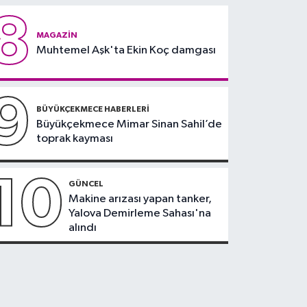
8
MAGAZIN
Muhtemel Aşk'ta Ekin Koç damgası
9
BÜYÜKÇEKMECE HABERLERI
Büyükçekmece Mimar Sinan Sahil’de
toprak kayması
10
GÜNCEL
Makine arızası yapan tanker,
Yalova Demirleme Sahası'na
alındı