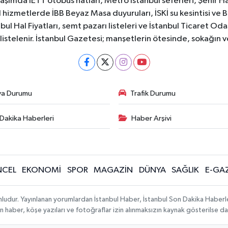
aşımda İETT otobüs hatları, Metro İstanbul seferleri, Şehir Hat
 hizmetlerde İBB Beyaz Masa duyuruları, İSKİ su kesintisi ve 
bul Hal Fiyatları, semt pazarı listeleri ve İstanbul Ticaret Odas
listelenir. İstanbul Gazetesi; manşetlerin ötesinde, sokağın 
va Durumu
Trafik Durumu
Dakika Haberleri
Haber Arşivi
CEL
EKONOMİ
SPOR
MAGAZİN
DÜNYA
SAĞLIK
E-GA
mludur. Yayınlanan yorumlardan İstanbul Haber, İstanbul Son Dakika Haberl
lanan haber, köşe yazıları ve fotoğraflar izin alınmaksızın kaynak gösterilse