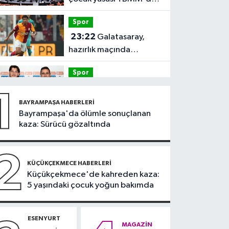
kabul edildi
Spor
23:22
Galatasaray,
hazırlık maçında
Villarreal'e 2-1 yenildi
Spor
20:15
Kasımpaşa,
1
Muhammed Emin
BAYRAMPAŞA HABERLERI
Bektaş'ı kadrosuna kattı
Bayrampaşa'da ölümle sonuçlanan
Spor
kaza: Sürücü gözaltında
20:14
Özel Sporcular
Down Judo Milli Takımı
2
namağlup dünya
KÜÇÜKÇEKMECE HABERLERI
Spor
Küçükçekmece'de kahreden kaza:
şampiyonu
5 yaşındaki çocuk yoğun bakımda
17:06
FIBA Kıtalararası
Kupa 2026’da yer
alacak takımlar belli
ESENYURT
Fatih Haberleri
MAGAZIN
oldu