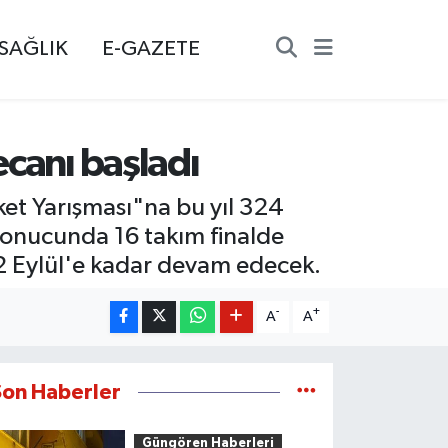
SAĞLIK
E-GAZETE
ecanı başladı
et Yarışması"na bu yıl 324
sonucunda 16 takım finalde
12 Eylül'e kadar devam edecek.
-
+
A
A
Son Haberler
Güngören Haberleri