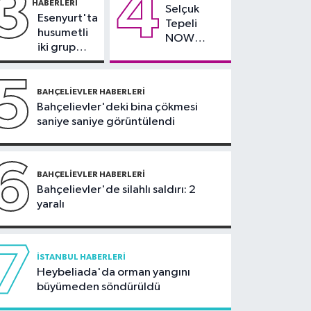
3
4
HABERLERI
Selçuk
16:21
Fatih Belediyesi
Esenyurt'ta
Tepeli
tarihî çeşmeleri birer
husumetli
NOW
birer ayağa kaldırıyor
iki grup
TV'den
arasında
ayrıldığını
silahlı
5
duyurdu
kavga
BAHÇELIEVLER HABERLERI
Bahçelievler'deki bina çökmesi
saniye saniye görüntülendi
6
BAHÇELIEVLER HABERLERI
Bahçelievler'de silahlı saldırı: 2
yaralı
7
İSTANBUL HABERLERI
Heybeliada'da orman yangını
büyümeden söndürüldü