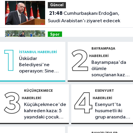
Güncel
21:48
Cumhurbaşkanı Erdoğan,
Suudi Arabistan'ı ziyaret edecek
Spor
21:42
Beşiktaş Kadın Futbol Takımı,
BAYRAMPAŞA
1
2
hazırlık maçında FOMGET'i 3-1
İSTANBUL HABERLERI
HABERLERI
mağlup etti
Üsküdar
Bayrampaşa'da
Kültür Sanat
Belediyesi'ne
ölümle
operasyon: Sinem
21:38
Aspendos'ta 'sağlık tanrısı'
sonuçlanan kaza:
Dedetaş'a
ve oğlunun heykeli bulundu
Sürücü
tutuklama talebi
gözaltında
KÜÇÜKÇEKMECE
ESENYURT
3
4
Kültür Sanat
HABERLERI
HABERLERI
21:36
AKM’de caz konserleri
Küçükçekmece'de
Esenyurt'ta
başlıyor
kahreden kaza: 5
husumetli iki
yaşındaki çocuk
grup arasında
Güncel
yoğun bakımda
silahlı kavga
21:34
Tersine beyin göçünde İYTE
BAHÇELIEVLER