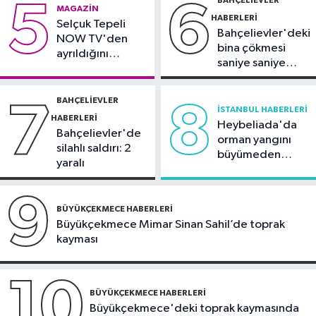
5
6
MAGAZIN
etkisi
HABERLERI
Selçuk Tepeli
Bahçelievler'deki
NOW TV'den
bina çökmesi
ayrıldığını
saniye saniye
duyurdu
görüntülendi
BAHÇELIEVLER
7
8
İSTANBUL HABERLERI
HABERLERI
Heybeliada'da
Bahçelievler'de
orman yangını
silahlı saldırı: 2
büyümeden
yaralı
söndürüldü
9
BÜYÜKÇEKMECE HABERLERI
Büyükçekmece Mimar Sinan Sahil’de toprak
kayması
10
BÜYÜKÇEKMECE HABERLERI
Büyükçekmece'deki toprak kaymasında