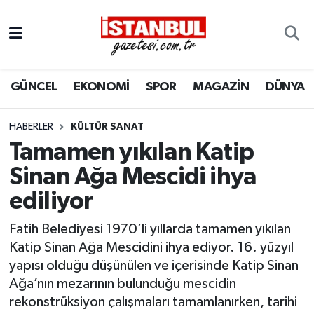
GÜNCEL
Nöbetçi Eczaneler
GÜNCEL
EKONOMİ
SPOR
MAGAZİN
DÜNYA
EKONOMİ
Hava Durumu
İSTANBUL
Trafik Durumu
HABERLER
KÜLTÜR SANAT
Tamamen yıkılan Katip
DÜNYA
Süper Lig Puan Durumu ve Fikstür
Sinan Ağa Mescidi ihya
ediliyor
SPOR
Tüm Manşetler
Fatih Belediyesi 1970’li yıllarda tamamen yıkılan
MAGAZİN
Son Dakika Haberleri
Katip Sinan Ağa Mescidini ihya ediyor. 16. yüzyıl
yapısı olduğu düşünülen ve içerisinde Katip Sinan
KÜLTÜR SANAT
Haber Arşivi
Ağa’nın mezarının bulunduğu mescidin
rekonstrüksiyon çalışmaları tamamlanırken, tarihi
SAĞLIK