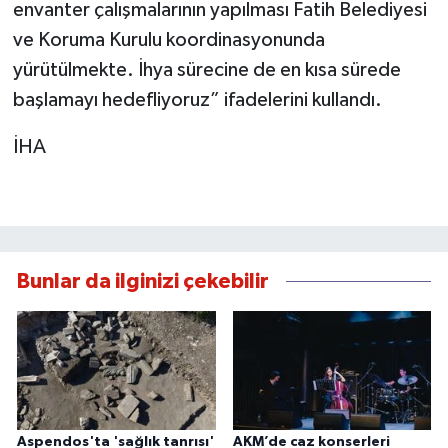
envanter çalışmalarının yapılması Fatih Belediyesi
ve Koruma Kurulu koordinasyonunda
yürütülmekte. İhya sürecine de en kısa sürede
başlamayı hedefliyoruz” ifadelerini kullandı.
İHA
Bunlar da ilginizi çekebilir
Aspendos'ta 'sağlık tanrısı'
AKM’de caz konserleri