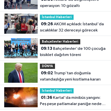
operasyon: 10 gözaltı
İstanbul Haberleri
09:26
AKOM açıkladı: İstanbul'da
sıcaklıklar 32 dereceyi görecek
Bahçelievler Haberleri
09:13
Bahçelievler'de 100 çocuğa
bisiklet dağıtım töreni
DÜNYA
09:02
Trump'tan doğumla
vatandaşlığa yeni kısıtlama kararı
İstanbul Haberleri
01:36
Kartal'da minibüs yangını:
Peş peşe patlamalar paniğe neden
oldu