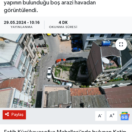
yapının bulunduğu boş arazi havadan
görüntülendi.
BİLİM VE TEKNOLOJİ
29.05.2024 - 10:16
4 DK
OTOMOBİL
YAYINLANMA
OKUNMA SÜRESI
KURUMSAL
Paylaş
-
+
A
A