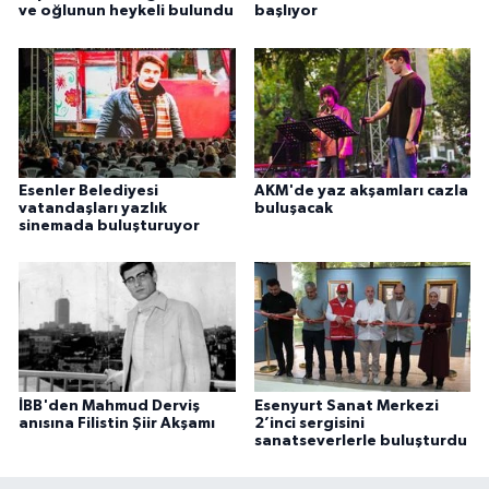
ve oğlunun heykeli bulundu
başlıyor
Esenler Belediyesi
AKM'de yaz akşamları cazla
vatandaşları yazlık
buluşacak
sinemada buluşturuyor
İBB'den Mahmud Derviş
Esenyurt Sanat Merkezi
anısına Filistin Şiir Akşamı
2’inci sergisini
sanatseverlerle buluşturdu