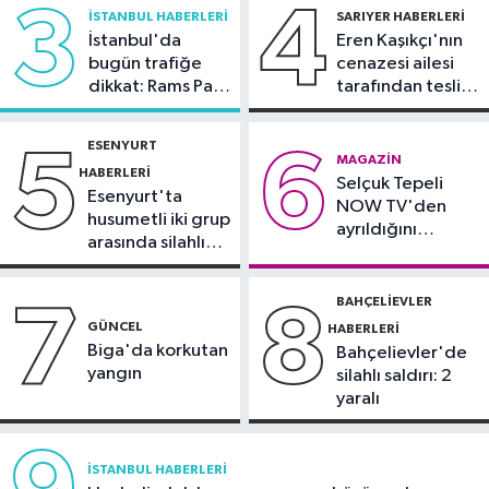
"Kanun Teklifi, iç cephemizi daha da
tutuklama talebi
3
4
İSTANBUL HABERLERI
SARIYER HABERLERI
güçlendirecek"
İstanbul'da
Eren Kaşıkçı'nın
Spor
bugün trafiğe
cenazesi ailesi
20:28
Kıvanç Taşyaran ve Buğra
dikkat: Rams Park
tarafından teslim
Ünal, yarı finalde
çevresinde bazı
alındı
yollar kapatılacak
ESENYURT
5
6
Spor
MAGAZIN
HABERLERI
Selçuk Tepeli
18:42
TAYK - Eker Olympos Regatta
Esenyurt'ta
NOW TV'den
için geri sayım başladı
husumetli iki grup
ayrıldığını
arasında silahlı
duyurdu
kavga
BAHÇELIEVLER
7
8
GÜNCEL
HABERLERI
Biga'da korkutan
Bahçelievler'de
yangın
silahlı saldırı: 2
yaralı
İSTANBUL HABERLERI