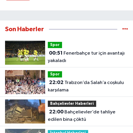
Son Haberler
Spor
00:51
Fenerbahçe tur için avantajı
yakaladı
Spor
22:02
Trabzon’da Salah’a coşkulu
karşılama
Bahçelievler Haberleri
22:00
Bahçelievler’de tahliye
edilen bina çöktü