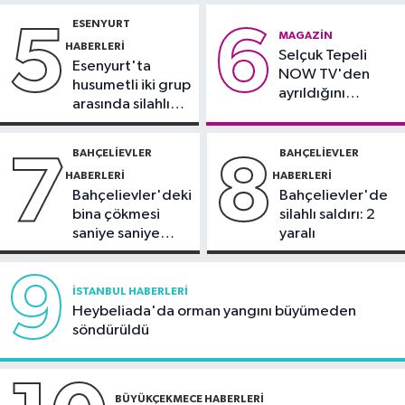
Sağlık
gözaltında
ESENYURT
5
6
21:17
"Karaciğerim yağlı"
MAGAZIN
HABERLERI
Selçuk Tepeli
demeyin, önlemini alın
Esenyurt'ta
NOW TV'den
husumetli iki grup
ayrıldığını
arasında silahlı
duyurdu
kavga
BAHÇELIEVLER
BAHÇELIEVLER
7
8
HABERLERI
HABERLERI
Bahçelievler'deki
Bahçelievler'de
bina çökmesi
silahlı saldırı: 2
saniye saniye
yaralı
görüntülendi
9
İSTANBUL HABERLERI
Heybeliada'da orman yangını büyümeden
söndürüldü
BÜYÜKÇEKMECE HABERLERI