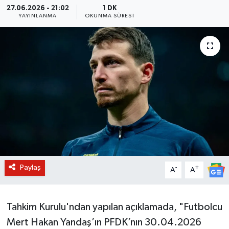
27.06.2026 - 21:02
1 DK
YAYINLANMA
OKUNMA SÜRESI
BİLİM VE TEKNOLOJİ
OTOMOBİL
KURUMSAL
Paylaş
-
+
A
A
Tahkim Kurulu'ndan yapılan açıklamada, "Futbolcu
Mert Hakan Yandaş’ın PFDK’nın 30.04.2026