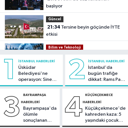
başlıyor
Güncel
21:34
Tersine beyin göçünde İYTE
etkisi
Bilim ve Teknoloji
21:26
İnternet kullanan bireylerin
1
2
İSTANBUL HABERLERI
İSTANBUL HABERLERI
oranı yüzde 92,3 oldu
Üsküdar
İstanbul'da
Belediyesi'ne
bugün trafiğe
Bilim ve Teknoloji
operasyon: Sinem
dikkat: Rams Park
21:23
5G abone sayısı 4 ayda 44,5
Dedetaş'a
çevresinde bazı
milyona ulaştı
tutuklama talebi
yollar kapatılacak
BAYRAMPAŞA
KÜÇÜKÇEKMECE
3
4
HABERLERI
HABERLERI
Kültür Sanat
Bayrampaşa'da
Küçükçekmece'de
21:21
Esenler Belediyesi
ölümle
kahreden kaza: 5
vatandaşları yazlık sinemada
sonuçlanan
yaşındaki çocuk
buluşturuyor
kaza: Sürücü
yoğun bakımda