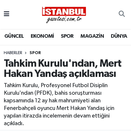
GÜNCEL
Nöbetçi Eczaneler
GÜNCEL
EKONOMİ
SPOR
MAGAZİN
DÜNYA
EKONOMİ
Hava Durumu
İSTANBUL
Trafik Durumu
HABERLER
SPOR
Tahkim Kurulu'ndan, Mert
DÜNYA
Süper Lig Puan Durumu ve Fikstür
Hakan Yandaş açıklaması
SPOR
Tüm Manşetler
Tahkim Kurulu, Profesyonel Futbol Disiplin
Kurulu'ndan (PFDK), bahis soruşturması
MAGAZİN
Son Dakika Haberleri
kapsamında 12 ay hak mahrumiyeti alan
Fenerbahçeli oyuncu Mert Hakan Yandaş için
KÜLTÜR SANAT
Haber Arşivi
yapılan itirazda incelemenin devam ettiğini
açıkladı.
SAĞLIK