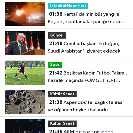
İstanbul Haberleri
01:36
Kartal'da minibüs yangını:
Peş peşe patlamalar paniğe neden
oldu
Güncel
21:48
Cumhurbaşkanı Erdoğan,
Suudi Arabistan'ı ziyaret edecek
Spor
21:42
Beşiktaş Kadın Futbol Takımı,
hazırlık maçında FOMGET'i 3-1
mağlup etti
Kültür Sanat
21:38
Aspendos'ta 'sağlık tanrısı'
ve oğlunun heykeli bulundu
Kültür Sanat
21:36
AKM’de caz konserleri