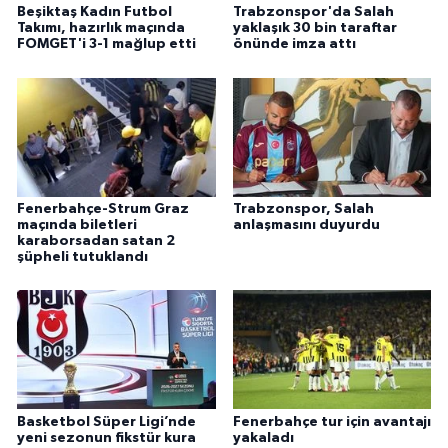
Beşiktaş Kadın Futbol
Trabzonspor'da Salah
Takımı, hazırlık maçında
yaklaşık 30 bin taraftar
FOMGET'i 3-1 mağlup etti
önünde imza attı
Fenerbahçe-Strum Graz
Trabzonspor, Salah
maçında biletleri
anlaşmasını duyurdu
karaborsadan satan 2
şüpheli tutuklandı
Basketbol Süper Ligi’nde
Fenerbahçe tur için avantajı
yeni sezonun fikstür kura
yakaladı