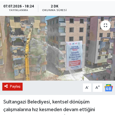
07.07.2026 - 18:24
2 DK
BİLİM VE TEKNOLOJİ
YAYINLANMA
OKUNMA SÜRESI
OTOMOBİL
KURUMSAL
Paylaş
-
+
A
A
Sultangazi Belediyesi, kentsel dönüşüm
çalışmalarına hız kesmeden devam ettiğini