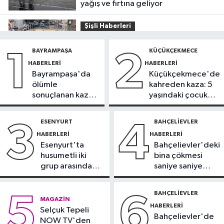
yağış ve fırtına geliyor
Şişli Haberleri
10:35
Şişli’de korku dolu anlar!
BAYRAMPAŞA
KÜÇÜKÇEKMECE
1
2
Görme engelli genç metro raylarına
HABERLERI
HABERLERI
düştü
Bayrampaşa'da
Küçükçekmece'de
İstanbul Haberleri
ölümle
kahreden kaza: 5
10:04
Namaz kılarken soyuldu! 10
sonuçlanan kaza:
yaşındaki çocuk
yıllık birikimi saniyeler içinde gitti
Sürücü
yoğun bakımda
gözaltında
ESENYURT
BAHÇELIEVLER
3
4
Güncel
HABERLERI
HABERLERI
09:56
Sahte tebligat tuzağı! e-
Esenyurt'ta
Bahçelievler'deki
Devlet bilgilerinizi çaldırmayın
husumetli iki
bina çökmesi
grup arasında
saniye saniye
DÜNYA
silahlı kavga
görüntülendi
09:42
Joe Biden’ın kanseri yayıldı:
BAHÇELIEVLER
5
6
Oğlu Hunter Biden’dan açıklama
MAGAZIN
HABERLERI
Selçuk Tepeli
Bahçelievler'de
NOW TV'den