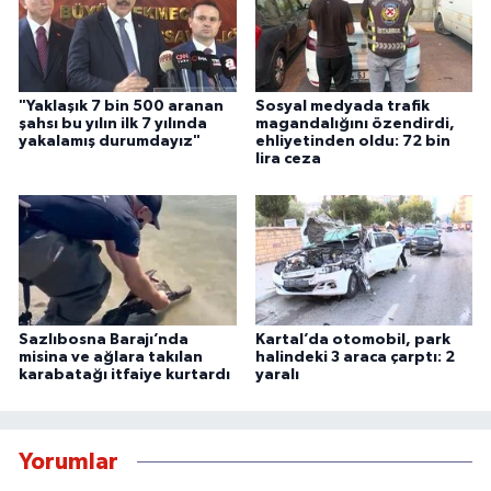
"Yaklaşık 7 bin 500 aranan
Sosyal medyada trafik
şahsı bu yılın ilk 7 yılında
magandalığını özendirdi,
yakalamış durumdayız"
ehliyetinden oldu: 72 bin
lira ceza
Sazlıbosna Barajı’nda
Kartal’da otomobil, park
misina ve ağlara takılan
halindeki 3 araca çarptı: 2
karabatağı itfaiye kurtardı
yaralı
Yorumlar