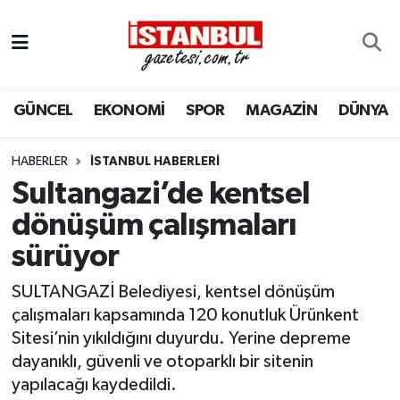
GÜNCEL
Nöbetçi Eczaneler
GÜNCEL
EKONOMİ
SPOR
MAGAZİN
DÜNYA
EKONOMİ
Hava Durumu
İSTANBUL
Trafik Durumu
HABERLER
İSTANBUL HABERLERI
Sultangazi’de kentsel
DÜNYA
Süper Lig Puan Durumu ve Fikstür
dönüşüm çalışmaları
sürüyor
SPOR
Tüm Manşetler
SULTANGAZİ Belediyesi, kentsel dönüşüm
MAGAZİN
Son Dakika Haberleri
çalışmaları kapsamında 120 konutluk Ürünkent
Sitesi’nin yıkıldığını duyurdu. Yerine depreme
KÜLTÜR SANAT
Haber Arşivi
dayanıklı, güvenli ve otoparklı bir sitenin
yapılacağı kaydedildi.
SAĞLIK