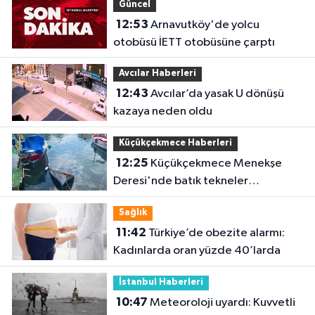
Güncel
12:53
Arnavutköy'de yolcu
otobüsü İETT otobüsüne çarptı
Avcılar Haberleri
12:43
Avcılar’da yasak U dönüşü
kazaya neden oldu
Küçükçekmece Haberleri
12:25
Küçükçekmece Menekşe
Deresi'nde batık tekneler
karabatakların yuvası oldu
Sağlık
11:42
Türkiye’de obezite alarmı:
Kadınlarda oran yüzde 40’larda
İstanbul Haberleri
10:47
Meteoroloji uyardı: Kuvvetli