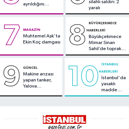
silahlı saldırı: 2
ayrıldığını
yaralı
duyurdu
BÜYÜKÇEKMECE
7
8
MAGAZIN
HABERLERI
Muhtemel Aşk'ta
Büyükçekmece
Ekin Koç damgası
Mimar Sinan
Sahil’de toprak
kayması
İSTANBUL
9
10
GÜNCEL
HABERLERI
Makine arızası
İstanbul'da
yapan tanker,
yasaklı
Yalova
madde
Demirleme
operasyonu
Sahası'na alındı