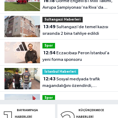
16:18
Görme Engelli B1 Milli Takımı,
Avrupa Şampiyonası'na Riva'da
hazırlanıyor
Sultangazi Haberleri
13:49
Sultangazi’de temel kazısı
sırasında 2 bina tahliye edildi
Spor
12:54
Eczacıbaşı Peron İstanbul’a
yeni forma sponsoru
İstanbul Haberleri
12:43
Sosyal medyada trafik
magandalığını özendirdi,
ehliyetinden oldu: 72 bin lira ceza
Spor
12:42
Trendyol 1. Lig'de günün
BAYRAMPAŞA
KÜÇÜKÇEKMECE
VAR'ları açıklandı
HABERLERI
HABERLERI