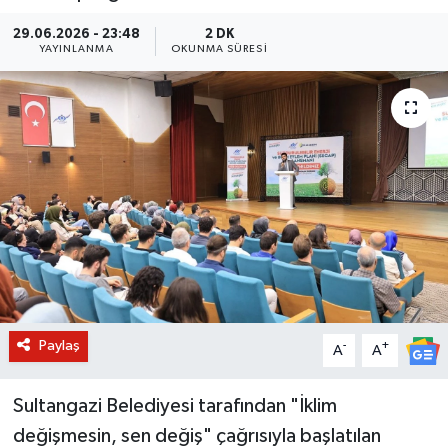
BİLİM VE TEKNOLOJİ
29.06.2026 - 23:48
2 DK
YAYINLANMA
OKUNMA SÜRESI
OTOMOBİL
KURUMSAL
Paylaş
-
+
A
A
Sultangazi Belediyesi tarafından "İklim
değişmesin, sen değiş" çağrısıyla başlatılan