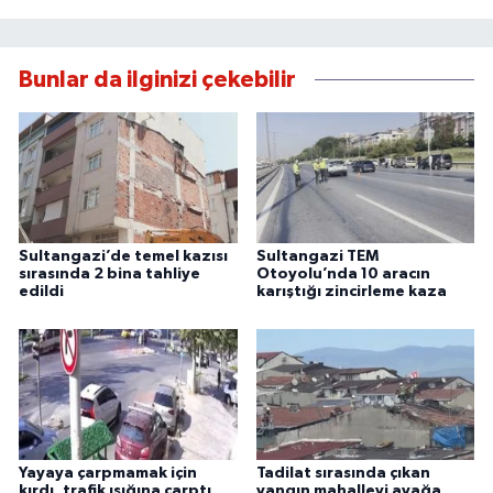
Bunlar da ilginizi çekebilir
Sultangazi’de temel kazısı
Sultangazi TEM
sırasında 2 bina tahliye
Otoyolu’nda 10 aracın
edildi
karıştığı zincirleme kaza
Yayaya çarpmamak için
Tadilat sırasında çıkan
kırdı, trafik ışığına çarptı
yangın mahalleyi ayağa