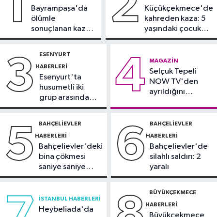
1
2
Bayrampaşa'da
Küçükçekmece'de
Sağlık
ölümle
kahreden kaza: 5
11:47
'Damar tıkanıklıklarında yeni
sonuçlanan kaza:
yaşındaki çocuk
teknolojiyle uzuv kayıpları önleniyor'
Sürücü
yoğun bakımda
gözaltında
ESENYURT
3
4
Güncel
MAGAZIN
HABERLERI
11:28
Selçuk Tepeli
Türkiye'nin en iyi simitleri
Esenyurt'ta
NOW TV'den
listesi İzmitlileri kızdırdı
husumetli iki
ayrıldığını
grup arasında
duyurdu
Güncel
silahlı kavga
11:22
Adadan, adaya denizin
BAHÇELIEVLER
BAHÇELIEVLER
5
6
içinden yürüyerek geçiyorlar
HABERLERI
HABERLERI
Bahçelievler'deki
Bahçelievler'de
bina çökmesi
silahlı saldırı: 2
saniye saniye
yaralı
görüntülendi
BÜYÜKÇEKMECE
7
8
İSTANBUL HABERLERI
HABERLERI
Heybeliada'da
Büyükçekmece