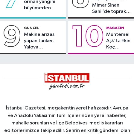
orman yangını
Mimar Sinan
büyümeden
Sahil’de toprak
söndürüldü
kayması
9
10
GÜNCEL
MAGAZIN
Makine arızası
Muhtemel
yapan tanker,
Aşk'ta Ekin
Yalova
Koç
Demirleme
damgası
Sahası'na alındı
İstanbul Gazetesi, megakentin yerel hafızasıdır. Avrupa
ve Anadolu Yakası'nın tüm ilçelerinden yerel haberler,
mahalle sorunları ve İlçe Belediyesi meclis kararları
editörlerimizce takip edilir. Şehrin en kritik gündemi olan