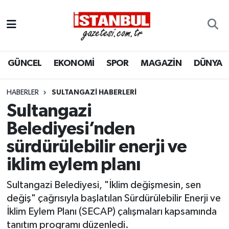
GÜNCEL
Nöbetçi Eczaneler
GÜNCEL
EKONOMİ
SPOR
MAGAZİN
DÜNYA
EKONOMİ
Hava Durumu
İSTANBUL
Trafik Durumu
HABERLER
SULTANGAZI HABERLERI
Sultangazi
DÜNYA
Süper Lig Puan Durumu ve Fikstür
Belediyesi’nden
sürdürülebilir enerji ve
SPOR
Tüm Manşetler
iklim eylem planı
MAGAZİN
Son Dakika Haberleri
Sultangazi Belediyesi, "İklim değişmesin, sen
KÜLTÜR SANAT
Haber Arşivi
değiş" çağrısıyla başlatılan Sürdürülebilir Enerji ve
İklim Eylem Planı (SECAP) çalışmaları kapsamında
SAĞLIK
tanıtım programı düzenledi.