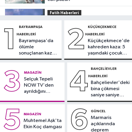
Fatih Haberleri
19:52
Fatih'te polise bıçakla saldırı
BAYRAMPAŞA
KÜÇÜKÇEKMECE
1
2
kamerada
HABERLERI
HABERLERI
Bayrampaşa'da
Küçükçekmece'de
Güncel
ölümle
kahreden kaza: 5
17:58
Edirne'de anız yangını
sonuçlanan kaza:
yaşındaki çocuk
ormana sıçradı
Sürücü
yoğun bakımda
gözaltında
BAHÇELIEVLER
3
4
Güncel
MAGAZIN
HABERLERI
17:46
Selçuk Tepeli
Kahramanmaraş'ta çıkan
Bahçelievler'deki
NOW TV'den
orman yangını söndürüldü
bina çökmesi
ayrıldığını
saniye saniye
duyurdu
Güngören Haberleri
görüntülendi
17:23
Güngören’de 5 katlı binanın
5
6
GÜNCEL
MAGAZIN
balkonu yıkıldı
Marmaris
Muhtemel Aşk'ta
açıklarında
Ekin Koç damgası
deprem