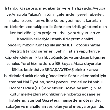
İstanbul Gazetesi, megakentin yerel hafızasıdır. Avrupa
ve Anadolu Yakası'nın tüm ilçelerinden yerel haberler,
mahalle sorunları ve İlçe Belediyesi meclis kararları
editörlerimizce takip edilir. Şehrin en kritik gündemi olan
kentsel dönüşüm projeleri, riskli yapı duyuruları ve
Kandilli verileriyle İstanbul deprem analizi
önceliğimizdir. Kent içi ulaşımda İETT otobüs hatları,
Metro İstanbul seferleri, Şehir Hatları vapurları ve
köprülerdeki anlık trafik yoğunluğu vatandaşın bilgisine
sunulur. Yerel hizmetlerde İBB Beyaz Masa duyuruları,
İSKİ su kesintisi ve BEDAŞ/AYEDAŞ elektrik arıza
bildirimleri anlık olarak güncellenir. Şehrin ekonomisi için
İstanbul Hal Fiyatları, semt pazarı listeleri ve İstanbul
Ticaret Odası (İTO) endeksleri; sosyal yaşam için ise
kültür merkezleri etkinlikleri ve nöbetçi eczaneler
listelenir. İstanbul Gazetesi; manşetlerin ötesinde,
sokağın ve mahallenin sesi olan yerel medya organıdır.