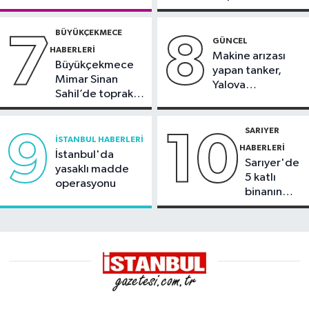
BÜYÜKÇEKMECE
7
8
GÜNCEL
HABERLERI
Makine arızası
Büyükçekmece
yapan tanker,
Mimar Sinan
Yalova
Sahil’de toprak
Demirleme
kayması
Sahası'na alındı
SARIYER
9
10
İSTANBUL HABERLERI
HABERLERI
İstanbul'da
Sarıyer'de
yasaklı madde
5 katlı
operasyonu
binanın
çatısında
yangın