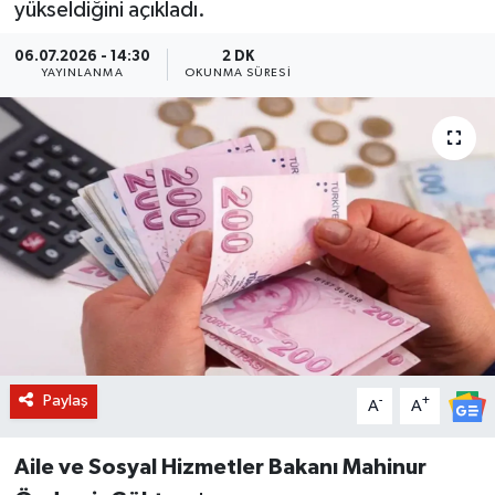
yükseldiğini açıkladı.
BİLİM VE TEKNOLOJİ
06.07.2026 - 14:30
2 DK
YAYINLANMA
OKUNMA SÜRESI
OTOMOBİL
KURUMSAL
Paylaş
-
+
A
A
Aile ve Sosyal Hizmetler Bakanı Mahinur