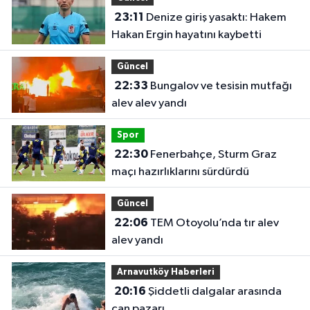
23:11
Denize giriş yasaktı: Hakem
Hakan Ergin hayatını kaybetti
Güncel
22:33
Bungalov ve tesisin mutfağı
alev alev yandı
Spor
22:30
Fenerbahçe, Sturm Graz
maçı hazırlıklarını sürdürdü
Güncel
22:06
TEM Otoyolu’nda tır alev
alev yandı
Arnavutköy Haberleri
20:16
Şiddetli dalgalar arasında
can pazarı