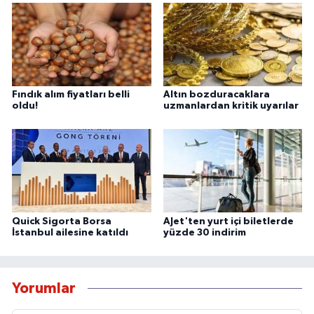
Fındık alım fiyatları belli
Altın bozduracaklara
oldu!
uzmanlardan kritik uyarılar
Quick Sigorta Borsa
AJet'ten yurt içi biletlerde
İstanbul ailesine katıldı
yüzde 30 indirim
Yorumlar