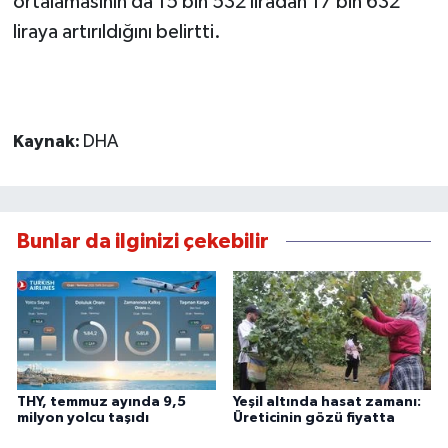
ortalamasının da 15 bin 532 liradan 17 bin 632
liraya artırıldığını belirtti.
Kaynak:
DHA
Bunlar da ilginizi çekebilir
THY, temmuz ayında 9,5
Yeşil altında hasat zamanı:
milyon yolcu taşıdı
Üreticinin gözü fiyatta