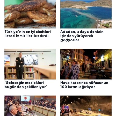
Türkiye'nin en iyi simitleri
Adadan, adaya denizin
listesi İzmitlileri kızdırdı
içinden yürüyerek
geçiyorlar
‘Geleceğin meslekleri
Hava kararınca nüfusunun
bugünden şekilleniyor’
100 katını ağırlıyor