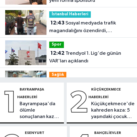
yeni forma sponsoru
İstanbul Haberleri
12:43
Sosyal medyada trafik
magandalığını özendirdi,
ehliyetinden oldu: 72 bin lira ceza
Spor
12:42
Trendyol 1. Lig'de günün
VAR'ları açıklandı
Sağlık
11:47
'Damar tıkanıklıklarında yeni
BAYRAMPAŞA
KÜÇÜKÇEKMECE
1
2
teknolojiyle uzuv kayıpları önleniyor'
HABERLERI
HABERLERI
Bayrampaşa'da
Küçükçekmece'de
Güncel
ölümle
kahreden kaza: 5
11:28
Türkiye'nin en iyi simitleri
sonuçlanan kaza:
yaşındaki çocuk
listesi İzmitlileri kızdırdı
Sürücü
yoğun bakımda
gözaltında
ESENYURT
BAHÇELIEVLER
Güncel