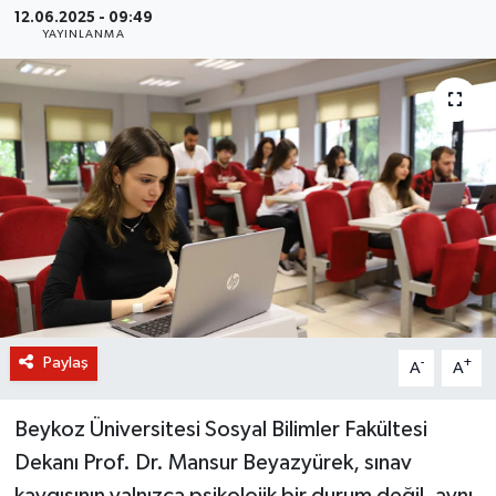
12.06.2025 - 09:49
YAYINLANMA
BİLİM VE TEKNOLOJİ
OTOMOBİL
KURUMSAL
Paylaş
-
+
A
A
Beykoz Üniversitesi Sosyal Bilimler Fakültesi
Dekanı Prof. Dr. Mansur Beyazyürek, sınav