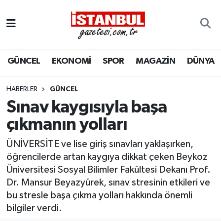
GÜNCEL
Nöbetçi Eczaneler
GÜNCEL
EKONOMİ
SPOR
MAGAZİN
DÜNYA
EKONOMİ
Hava Durumu
İSTANBUL
Trafik Durumu
HABERLER
GÜNCEL
Sınav kaygısıyla başa
DÜNYA
Süper Lig Puan Durumu ve Fikstür
çıkmanın yolları
SPOR
Tüm Manşetler
ÜNİVERSİTE ve lise giriş sınavları yaklaşırken,
öğrencilerde artan kaygıya dikkat çeken Beykoz
MAGAZİN
Son Dakika Haberleri
Üniversitesi Sosyal Bilimler Fakültesi Dekanı Prof.
Dr. Mansur Beyazyürek, sınav stresinin etkileri ve
KÜLTÜR SANAT
Haber Arşivi
bu stresle başa çıkma yolları hakkında önemli
bilgiler verdi.
SAĞLIK