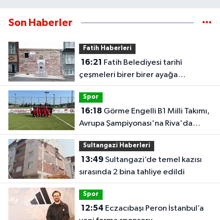
Son Haberler
Fatih Haberleri
16:21
Fatih Belediyesi tarihî
çeşmeleri birer birer ayağa
kaldırıyor
Spor
16:18
Görme Engelli B1 Milli Takımı,
Avrupa Şampiyonası'na Riva'da
hazırlanıyor
Sultangazi Haberleri
13:49
Sultangazi’de temel kazısı
sırasında 2 bina tahliye edildi
Spor
12:54
Eczacıbaşı Peron İstanbul’a