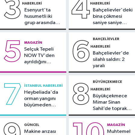
3
4
HABERLERI
HABERLERI
11:22
Adadan, adaya denizin
Esenyurt'ta
Bahçelievler'deki
içinden yürüyerek geçiyorlar
husumetli iki
bina çökmesi
grup arasında
saniye saniye
Güncel
silahlı kavga
görüntülendi
11:16
‘Geleceğin meslekleri
BAHÇELIEVLER
5
6
MAGAZIN
bugünden şekilleniyor’
HABERLERI
Selçuk Tepeli
Bahçelievler'de
NOW TV'den
silahlı saldırı: 2
ayrıldığını
yaralı
duyurdu
BÜYÜKÇEKMECE
7
8
İSTANBUL HABERLERI
HABERLERI
Heybeliada'da
Büyükçekmece
orman yangını
Mimar Sinan
büyümeden
Sahil’de toprak
söndürüldü
kayması
9
10
GÜNCEL
MAGAZIN
Makine arızası
Muhtemel