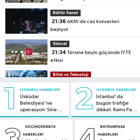
Kültür Sanat
21:36
AKM’de caz konserleri
başlıyor
Güncel
21:34
Tersine beyin göçünde İYTE
etkisi
Bilim ve Teknoloji
21:26
İnternet kullanan bireylerin
1
2
İSTANBUL HABERLERI
İSTANBUL HABERLERI
oranı yüzde 92,3 oldu
Üsküdar
İstanbul'da
Belediyesi'ne
bugün trafiğe
Bilim ve Teknoloji
operasyon: Sinem
dikkat: Rams Park
21:23
5G abone sayısı 4 ayda 44,5
Dedetaş'a
çevresinde bazı
milyona ulaştı
tutuklama talebi
yollar kapatılacak
KÜÇÜKÇEKMECE
BAYRAMPAŞA
HABERLERI
HABERLERI
Kültür Sanat