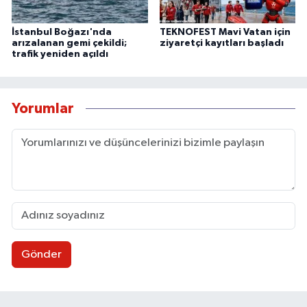
İstanbul Boğazı'nda
TEKNOFEST Mavi Vatan için
arızalanan gemi çekildi;
ziyaretçi kayıtları başladı
trafik yeniden açıldı
Yorumlar
Gönder