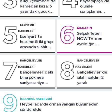
3
4
Küçükçekmece'de
Bayrampaşa'da
21:21
Esenler Belediyesi
kahreden kaza: 5
ölümle
vatandaşları yazlık sinemada
yaşındaki çocuk
sonuçlanan
buluşturuyor
yoğun bakımda
kaza: Sürücü
Sağlık
gözaltında
ESENYURT
5
6
21:17
"Karaciğerim yağlı"
MAGAZIN
HABERLERI
Selçuk Tepeli
demeyin, önlemini alın
Esenyurt'ta
NOW TV'den
husumetli iki grup
ayrıldığını
arasında silahlı
duyurdu
kavga
BAHÇELIEVLER
BAHÇELIEVLER
7
8
HABERLERI
HABERLERI
Bahçelievler'deki
Bahçelievler'de
bina çökmesi
silahlı saldırı: 2
saniye saniye
yaralı
görüntülendi
9
İSTANBUL HABERLERI
Heybeliada'da orman yangını büyümeden
söndürüldü