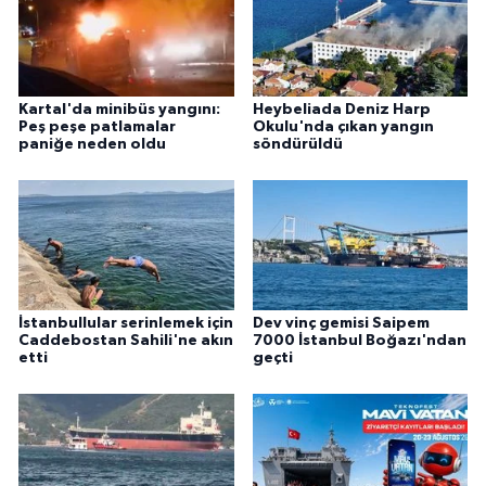
Kartal'da minibüs yangını:
Heybeliada Deniz Harp
Peş peşe patlamalar
Okulu'nda çıkan yangın
paniğe neden oldu
söndürüldü
İstanbullular serinlemek için
Dev vinç gemisi Saipem
Caddebostan Sahili'ne akın
7000 İstanbul Boğazı'ndan
etti
geçti