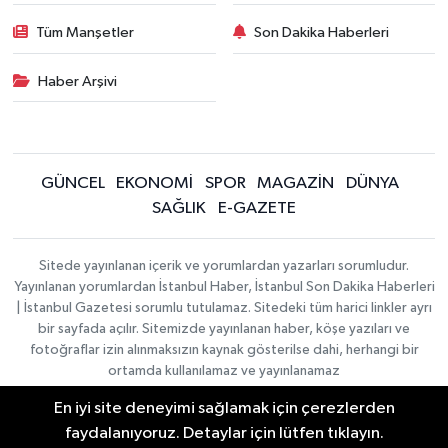
Tüm Manşetler
Son Dakika Haberleri
Haber Arşivi
GÜNCEL
EKONOMİ
SPOR
MAGAZİN
DÜNYA
SAĞLIK
E-GAZETE
Sitede yayınlanan içerik ve yorumlardan yazarları sorumludur.
Yayınlanan yorumlardan İstanbul Haber, İstanbul Son Dakika Haberleri
| İstanbul Gazetesi sorumlu tutulamaz. Sitedeki tüm harici linkler ayrı
bir sayfada açılır. Sitemizde yayınlanan haber, köşe yazıları ve
fotoğraflar izin alınmaksızın kaynak gösterilse dahi, herhangi bir
ortamda kullanılamaz ve yayınlanamaz
En iyi site deneyimi sağlamak için çerezlerden
İletişim
Künye
faydalanıyoruz. Detaylar için lütfen tıklayın.
Haber Yazılımı:
TE Bilişim
|
KURUMSAL