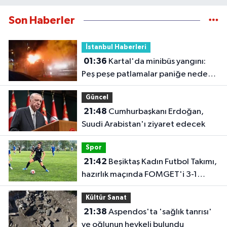
Son Haberler
İstanbul Haberleri
01:36
Kartal'da minibüs yangını:
Peş peşe patlamalar paniğe neden
oldu
Güncel
21:48
Cumhurbaşkanı Erdoğan,
Suudi Arabistan'ı ziyaret edecek
Spor
21:42
Beşiktaş Kadın Futbol Takımı,
hazırlık maçında FOMGET'i 3-1
mağlup etti
Kültür Sanat
21:38
Aspendos'ta 'sağlık tanrısı'
ve oğlunun heykeli bulundu