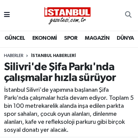
GÜNCEL
Nöbetçi Eczaneler
GÜNCEL
EKONOMİ
SPOR
MAGAZİN
DÜNYA
EKONOMİ
Hava Durumu
İSTANBUL
Trafik Durumu
HABERLER
İSTANBUL HABERLERI
Silivri'de Şifa Parkı'nda
DÜNYA
Süper Lig Puan Durumu ve Fikstür
çalışmalar hızla sürüyor
SPOR
Tüm Manşetler
İstanbul Silivri'de yapımına başlanan Şifa
Parkı'nda çalışmalar hızla devam ediyor. Toplam 5
MAGAZİN
Son Dakika Haberleri
bin 100 metrekarelik alanda inşa edilen parkta
spor sahaları, çocuk oyun alanları, dinlenme
KÜLTÜR SANAT
Haber Arşivi
alanları, kafe ve refleksoloji parkuru gibi birçok
sosyal donatı yer alacak.
SAĞLIK