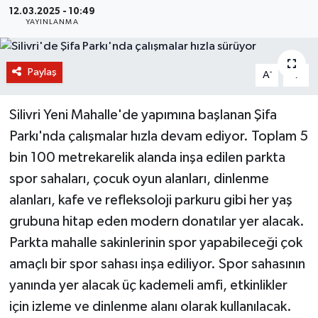
12.03.2025 - 10:49
YAYINLANMA
BİLİM VE TEKNOLOJİ
OTOMOBİL
Paylaş
-
+
A
A
KURUMSAL
Silivri Yeni Mahalle'de yapımına başlanan Şifa
Parkı'nda çalışmalar hızla devam ediyor. Toplam 5
bin 100 metrekarelik alanda inşa edilen parkta
spor sahaları, çocuk oyun alanları, dinlenme
alanları, kafe ve refleksoloji parkuru gibi her yaş
grubuna hitap eden modern donatılar yer alacak.
Parkta mahalle sakinlerinin spor yapabileceği çok
amaçlı bir spor sahası inşa ediliyor. Spor sahasının
yanında yer alacak üç kademeli amfi, etkinlikler
için izleme ve dinlenme alanı olarak kullanılacak.