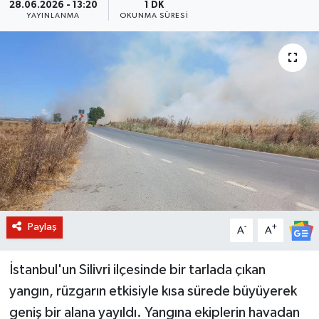
28.06.2026 - 13:20
1 DK
YAYINLANMA
OKUNMA SÜRESI
BİLİM VE TEKNOLOJİ
OTOMOBİL
KURUMSAL
Paylaş
-
+
A
A
İstanbul'un Silivri ilçesinde bir tarlada çıkan
yangın, rüzgarın etkisiyle kısa sürede büyüyerek
geniş bir alana yayıldı. Yangına ekiplerin havadan