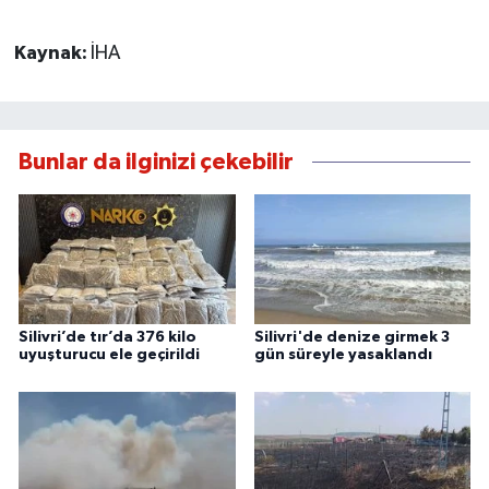
Kaynak:
İHA
Bunlar da ilginizi çekebilir
Silivri’de tır’da 376 kilo
Silivri'de denize girmek 3
uyuşturucu ele geçirildi
gün süreyle yasaklandı