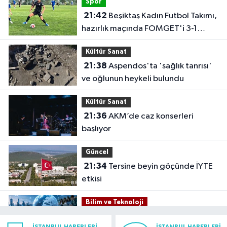
Spor
21:42
Beşiktaş Kadın Futbol Takımı,
hazırlık maçında FOMGET'i 3-1
mağlup etti
Kültür Sanat
21:38
Aspendos'ta 'sağlık tanrısı'
ve oğlunun heykeli bulundu
Kültür Sanat
21:36
AKM’de caz konserleri
başlıyor
Güncel
21:34
Tersine beyin göçünde İYTE
etkisi
Bilim ve Teknoloji
21:26
İnternet kullanan bireylerin
İSTANBUL HABERLERI
İSTANBUL HABERLERI