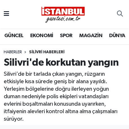
GÜNCEL
Nöbetçi Eczaneler
GÜNCEL
EKONOMİ
SPOR
MAGAZİN
DÜNYA
EKONOMİ
Hava Durumu
İSTANBUL
Trafik Durumu
HABERLER
SILIVRI HABERLERI
Silivri'de korkutan yangın
DÜNYA
Süper Lig Puan Durumu ve Fikstür
Silivri’de bir tarlada çıkan yangın, rüzgarın
SPOR
Tüm Manşetler
etkisiyle kısa sürede geniş bir alana yayıldı.
Yerleşim bölgelerine doğru ilerleyen yoğun
MAGAZİN
Son Dakika Haberleri
duman nedeniyle polis ekipleri vatandaşları
evlerini boşaltmaları konusunda uyarırken,
KÜLTÜR SANAT
Haber Arşivi
itfaiyenin alevleri kontrol altına alma çalışmaları
sürüyor.
SAĞLIK