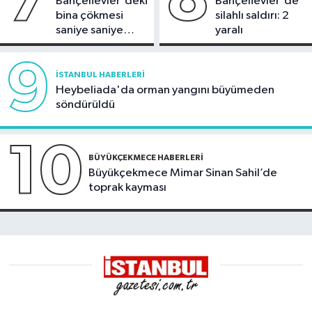
Bahçelievler'deki
Bahçelievler'de
bina çökmesi
silahlı saldırı: 2
saniye saniye
yaralı
görüntülendi
9
İSTANBUL HABERLERI
Heybeliada'da orman yangını büyümeden
söndürüldü
10
BÜYÜKÇEKMECE HABERLERI
Büyükçekmece Mimar Sinan Sahil’de
toprak kayması