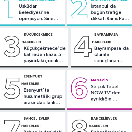
1
2
oranı yüzde 92,3 oldu
Üsküdar
İstanbul'da
Belediyesi'ne
bugün trafiğe
Bilim ve Teknoloji
operasyon: Sinem
dikkat: Rams Park
21:23
5G abone sayısı 4 ayda 44,5
Dedetaş'a
çevresinde bazı
milyona ulaştı
tutuklama talebi
yollar kapatılacak
KÜÇÜKÇEKMECE
BAYRAMPAŞA
3
4
HABERLERI
HABERLERI
Kültür Sanat
Küçükçekmece'de
Bayrampaşa'da
21:21
Esenler Belediyesi
kahreden kaza: 5
ölümle
vatandaşları yazlık sinemada
yaşındaki çocuk
sonuçlanan
buluşturuyor
yoğun bakımda
kaza: Sürücü
Sağlık
gözaltında
ESENYURT
5
6
21:17
"Karaciğerim yağlı"
MAGAZIN
HABERLERI
Selçuk Tepeli
demeyin, önlemini alın
Esenyurt'ta
NOW TV'den
husumetli iki grup
ayrıldığını
arasında silahlı
duyurdu
kavga
BAHÇELIEVLER
BAHÇELIEVLER
7
8
HABERLERI
HABERLERI