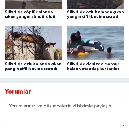
Silivri'de çöplük alanda
Silivri'de otluk alanda çıkan
çıkan yangın söndürüldü
yangın çiftlik evine sıçradı
Silivri'de otluk alanda çıkan
Silivri'de denizde mahsur
yangın çiftlik evine sıçradı
kalan vatandaş kurtarıldı
Yorumlar