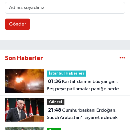
Gönder
Son Haberler
İstanbul Haberleri
01:36
Kartal'da minibüs yangını:
Peş peşe patlamalar paniğe neden
oldu
Güncel
21:48
Cumhurbaşkanı Erdoğan,
Suudi Arabistan'ı ziyaret edecek