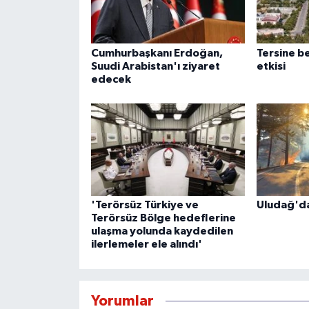
Cumhurbaşkanı Erdoğan,
Tersine b
Suudi Arabistan'ı ziyaret
etkisi
edecek
'Terörsüz Türkiye ve
Uludağ'da
Terörsüz Bölge hedeflerine
ulaşma yolunda kaydedilen
ilerlemeler ele alındı'
Yorumlar