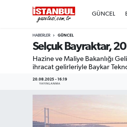
GÜNCEL
GÜNCEL
Nöbetçi Eczaneler
HABERLER
GÜNCEL
EKONOMİ
Hava Durumu
Selçuk Bayraktar, 20
İSTANBUL
Trafik Durumu
Hazine ve Maliye Bakanlığı Gelir 
DÜNYA
Süper Lig Puan Durumu ve Fikstür
ihracat gelirleriyle Baykar Tek
SPOR
Tüm Manşetler
20.08.2025 - 16:19
YAYINLANMA
MAGAZİN
Son Dakika Haberleri
KÜLTÜR SANAT
Haber Arşivi
SAĞLIK