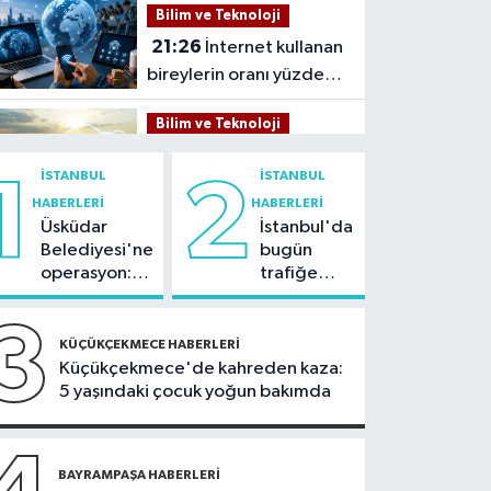
Bilim ve Teknoloji
21:26
İnternet kullanan
bireylerin oranı yüzde
92,3 oldu
Bilim ve Teknoloji
21:23
5G abone sayısı
İSTANBUL
İSTANBUL
1
2
4 ayda 44,5 milyona
HABERLERI
HABERLERI
ulaştı
Üsküdar
İstanbul'da
Kültür Sanat
Belediyesi'ne
bugün
21:21
Esenler
operasyon:
trafiğe
Belediyesi vatandaşları
Sinem
dikkat:
yazlık sinemada
Dedetaş'a
Rams Park
3
Sağlık
tutuklama
çevresinde
buluşturuyor
KÜÇÜKÇEKMECE HABERLERI
talebi
bazı yollar
Küçükçekmece'de kahreden kaza:
21:17
"Karaciğerim
kapatılacak
5 yaşındaki çocuk yoğun bakımda
yağlı" demeyin,
önlemini alın
Spor
21:10
BAYRAMPAŞA HABERLERI
Trabzonspor'da