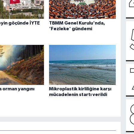
eyin göçünde İYTE
TBMM Genel Kurulu'nda,
'Fezleke' gündemi
 orman yangını
Mikroplastik kirliliğine karşı
mücadelenin startı verildi