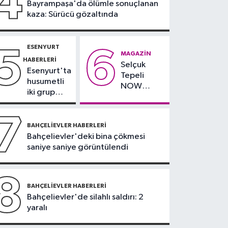
4
Bayrampaşa'da ölümle sonuçlanan
Salah yaklaşık 30 bin
kaza: Sürücü gözaltında
taraftar önünde imza
attı
ESENYURT
5
6
MAGAZIN
HABERLERI
Selçuk
Esenyurt'ta
Tepeli
husumetli
NOW
iki grup
TV'den
arasında
ayrıldığını
silahlı
7
duyurdu
kavga
BAHÇELIEVLER HABERLERI
Bahçelievler'deki bina çökmesi
saniye saniye görüntülendi
8
BAHÇELIEVLER HABERLERI
Bahçelievler'de silahlı saldırı: 2
yaralı