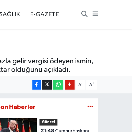
SAĞLIK
E-GAZETE
azla gelir vergisi ödeyen ismin,
ktar olduğunu açıkladı.
-
+
A
A
Son Haberler
Güncel
21:48
Cumhurbaşkanı