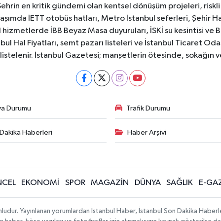
Şehrin en kritik gündemi olan kentsel dönüşüm projeleri, riskli 
aşımda İETT otobüs hatları, Metro İstanbul seferleri, Şehir Hat
 hizmetlerde İBB Beyaz Masa duyuruları, İSKİ su kesintisi ve 
bul Hal Fiyatları, semt pazarı listeleri ve İstanbul Ticaret Odas
listelenir. İstanbul Gazetesi; manşetlerin ötesinde, sokağın 
va Durumu
Trafik Durumu
Dakika Haberleri
Haber Arşivi
CEL
EKONOMİ
SPOR
MAGAZİN
DÜNYA
SAĞLIK
E-GA
mludur. Yayınlanan yorumlardan İstanbul Haber, İstanbul Son Dakika Haberl