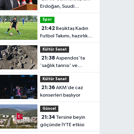
Erdoğan, Suudi
Arabistan'ı ziyaret
Spor
edecek
21:42
Beşiktaş Kadın
Futbol Takımı, hazırlık
maçında FOMGET'i 3-1
Kültür Sanat
mağlup etti
21:38
Aspendos'ta
'sağlık tanrısı' ve
oğlunun heykeli bulundu
Kültür Sanat
21:36
AKM’de caz
konserleri başlıyor
Güncel
21:34
Tersine beyin
göçünde İYTE etkisi