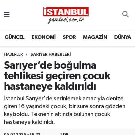
GÜNCEL
Nöbetçi Eczaneler
GÜNCEL
EKONOMİ
SPOR
MAGAZİN
DÜNYA
EKONOMİ
Hava Durumu
İSTANBUL
Trafik Durumu
HABERLER
SARIYER HABERLERI
Sarıyer’de boğulma
DÜNYA
Süper Lig Puan Durumu ve Fikstür
tehlikesi geçiren çocuk
hastaneye kaldırıldı
SPOR
Tüm Manşetler
İstanbul Sarıyer'de serinlemek amacıyla denize
MAGAZİN
Son Dakika Haberleri
giren 16 yaşındaki çocuk, bir süre sonra gözden
kayboldu. Teknenin altında bulunan çocuk
KÜLTÜR SANAT
Haber Arşivi
hastaneye kaldırıldı.
SAĞLIK
05.07.2026 - 16:22
1 DK