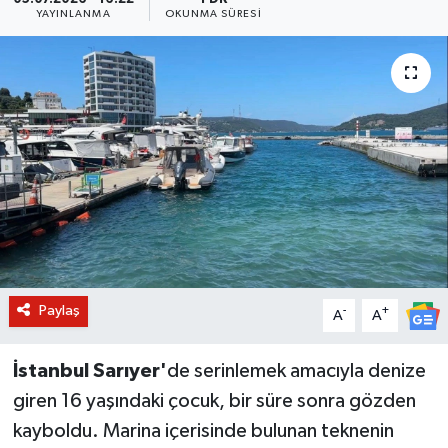
YAYINLANMA
OKUNMA SÜRESI
BİLİM VE TEKNOLOJİ
OTOMOBİL
KURUMSAL
Paylaş
-
+
A
A
İstanbul Sarıyer'
de serinlemek amacıyla denize
giren 16 yaşındaki çocuk, bir süre sonra gözden
kayboldu. Marina içerisinde bulunan teknenin