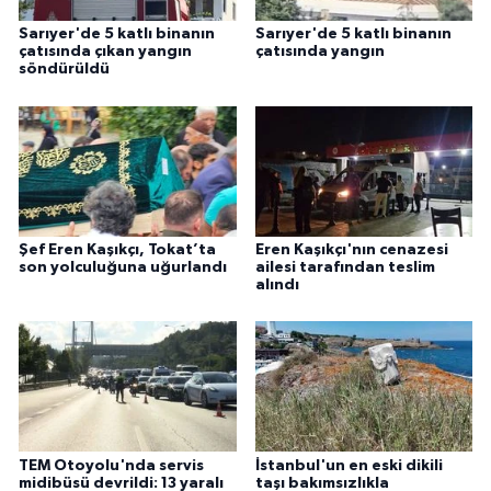
Sarıyer'de 5 katlı binanın
Sarıyer'de 5 katlı binanın
çatısında çıkan yangın
çatısında yangın
söndürüldü
Şef Eren Kaşıkçı, Tokat’ta
Eren Kaşıkçı'nın cenazesi
son yolculuğuna uğurlandı
ailesi tarafından teslim
alındı
TEM Otoyolu'nda servis
İstanbul'un en eski dikili
midibüsü devrildi: 13 yaralı
taşı bakımsızlıkla