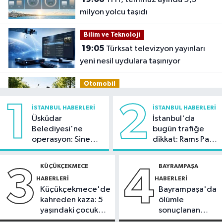
milyon yolcu taşıdı
Bilim ve Teknoloji
19:05
Türksat televizyon yayınları
yeni nesil uydulara taşınıyor
Otomobil
19:03
Motosiklet deneyimi denize
1
2
İSTANBUL HABERLERI
İSTANBUL HABERLERI
taşınacak
Üsküdar
İstanbul'da
Belediyesi'ne
bugün trafiğe
Güncel
operasyon: Sinem
dikkat: Rams Park
19:00
'Çerçeve yasa' teklifi
Dedetaş'a
çevresinde bazı
komisyonda
tutuklama talebi
yollar kapatılacak
KÜÇÜKÇEKMECE
BAYRAMPAŞA
3
4
HABERLERI
HABERLERI
Spor
Küçükçekmece'de
Bayrampaşa'da
18:59
Hamza Yerlikaya: 2028
kahreden kaza: 5
ölümle
Olimpiyatları'nda modern
yaşındaki çocuk
sonuçlanan
pentatlonda büyük başarılar elde
yoğun bakımda
kaza: Sürücü