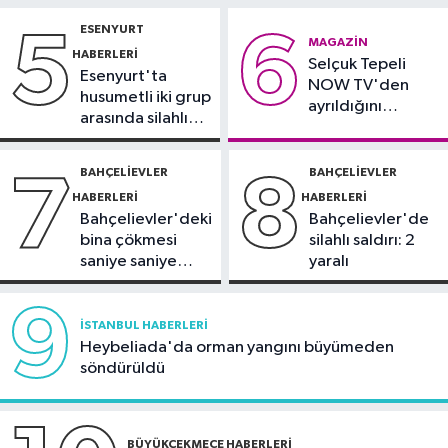
İstanbul Haberleri
gözaltında
edeceğiz
ESENYURT
5
6
18:44
Kireçburnu Sahili Antalya
MAGAZIN
HABERLERI
Selçuk Tepeli
plajlarını aratmadı
Esenyurt'ta
NOW TV'den
husumetli iki grup
ayrıldığını
arasında silahlı
duyurdu
kavga
BAHÇELIEVLER
BAHÇELIEVLER
7
8
HABERLERI
HABERLERI
Bahçelievler'deki
Bahçelievler'de
bina çökmesi
silahlı saldırı: 2
saniye saniye
yaralı
görüntülendi
9
İSTANBUL HABERLERI
Heybeliada'da orman yangını büyümeden
söndürüldü
BÜYÜKÇEKMECE HABERLERI