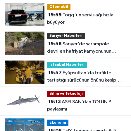
Otomobil
19:59
Togg'un servis ağı hızla
büyüyor
Sarıyer Haberleri
19:58
Sarıyer’de şarampole
devrilen hafriyat kamyonunun
şoförü yaralandı
İstanbul Haberleri
19:57
Eyüpsultan'da trafikte
tartıştığı sürücünün önünü kesip
tehdit eden saldırgana 180 bin lira
Bilim ve Teknoloji
ceza
19:13
ASELSAN’dan TOLUN P
paylaşımı
Ekonomi
19:08
THY, temmuz ayında 9,5